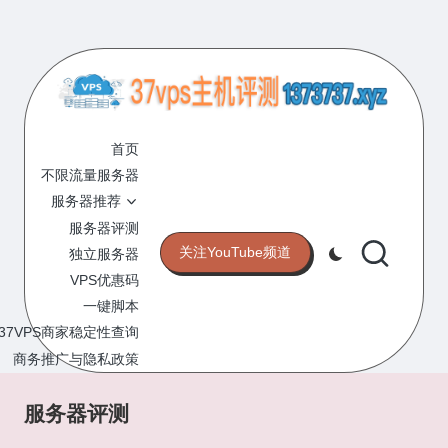
Skip
to
content
3
专
业
首页
7
的
不限流量服务器
V
VPS
服务器推荐
服
P
服务器评测
务
关注YouTube频道
独立服务器
S
器
VPS优惠码
评
主
一键脚本
测
机
37VPS商家稳定性查询
网
站
商务推广与隐私政策
评
测
服务器评测