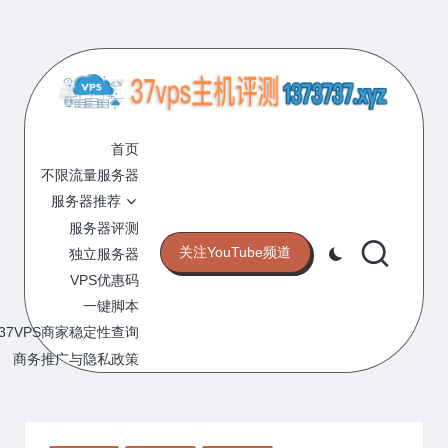
Skip
to
content
3
专
业
首页
7
的
不限流量服务器
V
VPS
服务器推荐
服
P
服务器评测
务
关注YouTube频道
独立服务器
S
器
VPS优惠码
评
主
一键脚本
测
机
37VPS商家稳定性查询
网
站
商务推广与隐私政策
评
测