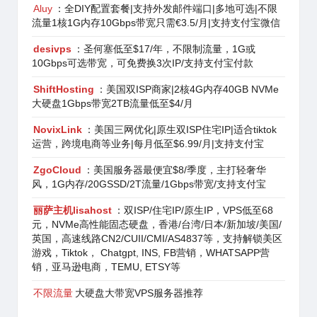
Aluy
：全DIY配置套餐|支持外发邮件端口|多地可选|不限
流量1核1G内存10Gbps带宽只需€3.5/月|支持支付宝微信
desivps
：圣何塞低至$17/年，不限制流量，1G或
10Gbps可选带宽，可免费换3次IP/支持支付宝付款
ShiftHosting
：美国双ISP商家|2核4G内存40GB NVMe
大硬盘1Gbps带宽2TB流量低至$4/月
NovixLink
：美国三网优化|原生双ISP住宅IP|适合tiktok
运营，跨境电商等业务|每月低至$6.99/月|支持支付宝
ZgoCloud
：美国服务器最便宜$8/季度，主打轻奢华
风，1G内存/20GSSD/2T流量/1Gbps带宽/支持支付宝
丽萨主机lisahost
：双ISP/住宅IP/原生IP，VPS低至68
元，NVMe高性能固态硬盘，香港/台湾/日本/新加坡/美国/
英国，高速线路CN2/CUII/CMI/AS4837等，支持解锁美区
游戏，Tiktok， Chatgpt, INS, FB营销，WHATSAPP营
销，亚马逊电商，TEMU, ETSY等
不限流量
大硬盘大带宽VPS服务器推荐