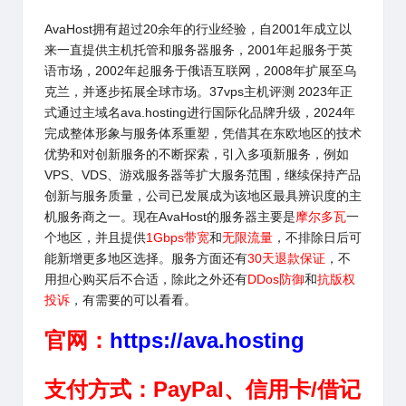
AvaHost
拥有超过20余年的行业经验，自2001年成立以
来一直提供主机托管和服务器服务，2001年起服务于英
语市场，2002年起服务于俄语互联网，2008年扩展至乌
克兰，并逐步拓展全球市场。37vps主机评测 2023年正
式通过主域名
ava.hosting
进行国际化品牌升级，2024年
完成整体形象与服务体系重塑，凭借其在东欧地区的技术
优势和对创新服务的不断探索，引入多项新服务，例如
VPS、VDS、游戏服务器等扩大服务范围，继续保持产品
创新与服务质量，公司已发展成为该地区最具辨识度的主
机服务商之一。现在
AvaHost
的服务器主要是
摩尔多瓦
一
个地区，并且提供
1Gbps带宽
和
无限流量
，不排除日后可
能新增更多地区选择。服务方面还有
30天
退款保证
，不
用担心购买后不合适，除此之外还有
DDos防御
和
抗版权
投诉
，有需要的可以看看。
官网：
https://ava.hosting
支付方式：PayPal、信用卡/借记