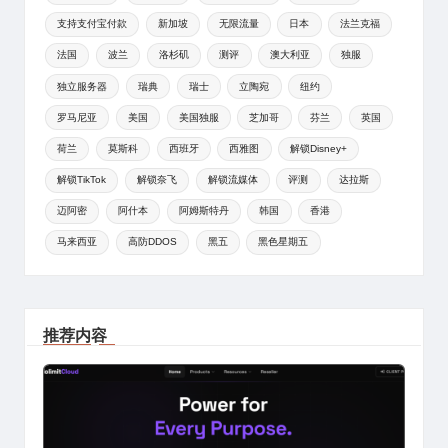
支持支付宝付款
新加坡
无限流量
日本
法兰克福
法国
波兰
洛杉矶
测评
澳大利亚
独服
独立服务器
瑞典
瑞士
立陶宛
纽约
罗马尼亚
美国
美国独服
芝加哥
芬兰
英国
荷兰
莫斯科
西班牙
西雅图
解锁Disney+
解锁TikTok
解锁奈飞
解锁流媒体
评测
达拉斯
迈阿密
阿什本
阿姆斯特丹
韩国
香港
马来西亚
高防DDOS
黑五
黑色星期五
推荐内容