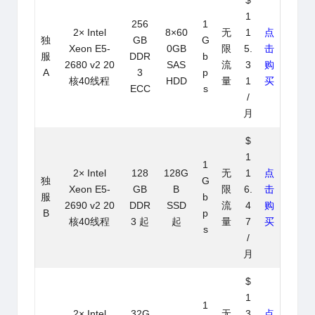
$
1
256
1
2× Intel
8×60
无
1
点
独
GB
G
Xeon E5-
0GB
限
5.
击
服
DDR
b
2680 v2 20
SAS
流
3
购
A
3
p
核40线程
HDD
量
1
买
ECC
s
/
月
$
1
1
2× Intel
128
128G
无
1
点
独
G
Xeon E5-
GB
B
限
6.
击
服
b
2690 v2 20
DDR
SSD
流
4
购
B
p
核40线程
3 起
起
量
7
买
s
/
月
$
1
1
2× Intel
32G
无
3
点