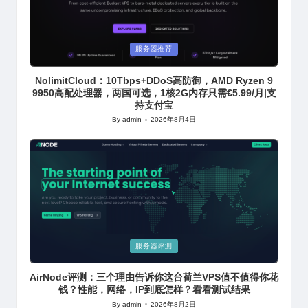
Posted
服务器推荐
in
NolimitCloud：10Tbps+DDoS高防御，AMD Ryzen 9
9950高配处理器，两国可选，1核2G内存只需€5.99/月|支
持支付宝
By
admin
2026年8月4日
Posted
by
Posted
服务器评测
in
AirNode评测：三个理由告诉你这台荷兰VPS值不值得你花
钱？性能，网络，IP到底怎样？看看测试结果
By
admin
2026年8月2日