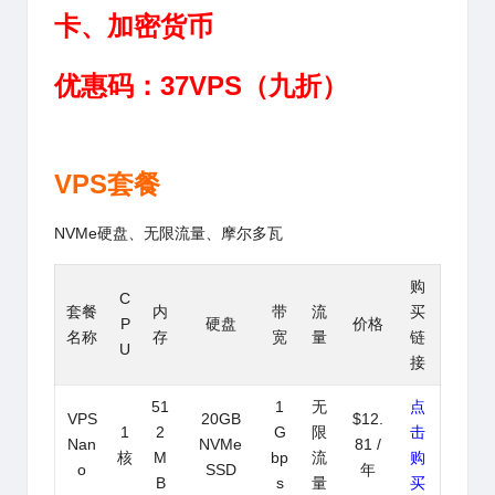
卡、加密货币
优惠码：37VPS（九折）
VPS套餐
NVMe硬盘、无限流量、摩尔多瓦
购
C
套餐
内
带
流
买
P
硬盘
价格
名称
存
宽
量
链
U
接
51
1
无
点
VPS
20GB
$12.
1
2
G
限
击
Nan
NVMe
81 /
核
M
bp
流
购
o
SSD
年
B
s
量
买