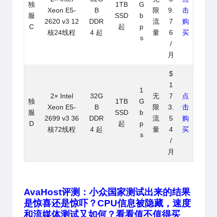
独
1TB
G
Xeon E5-
B
限
9.
击
服
SSD
b
2620 v3 12
DDR
流
7
购
C
起
p
核24线程
4 起
量
6
买
s
/
月
$
1
1
2× Intel
32G
无
7
点
独
1TB
G
Xeon E5-
B
限
3.
击
服
SSD
b
2699 v3 36
DDR
流
5
购
D
起
p
核72线程
4 起
量
4
买
s
/
月
AvaHost评测：小众国家测试出来的结果
是惊喜还是惊吓？CPU信息被隐藏，速度
和流媒体测试又如何？看看值不值得买