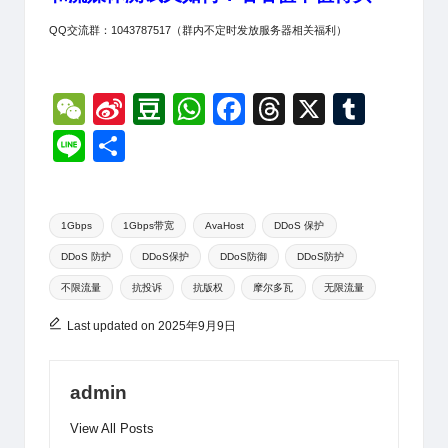
QQ交流群：1043787517（群内不定时发放服务器相关福利）
W
Si
D
W
F
T
X
T
e
n
o
h
a
hr
u
Li
分
C
a
u
at
c
e
m
n
享
h
W
b
s
e
a
bl
e
Tags:
at
ei
a
A
b
d
r
1Gbps
1Gbps带宽
AvaHost
DDoS 保护
DDoS 防护
DDoS保护
DDoS防御
DDoS防护
b
n
p
o
s
不限流量
抗投诉
抗版权
摩尔多瓦
无限流量
o
p
o
k
Last updated on 2025年9月9日
admin
View All Posts