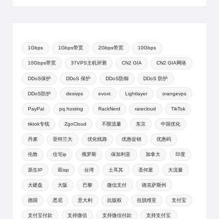
1Gbps
1Gbps带宽
2Gbps带宽
10Gbps
10Gbps带宽
37VPS主机评测
CN2 GIA
CN2 GIA网络
DDoS保护
DDoS 保护
DDoS防御
DDoS 防护
DDoS防护
desivps
evoxt
Lightlayer
orangevps
PayPal
pq.hosting
RackNerd
rarecloud
TikTok
tiktok专线
ZgoCloud
不限流量
东京
中国优化
丹麦
亚特兰大
优化线路
优惠促销
优惠码
伦敦
住宅ip
俄罗斯
保加利亚
加拿大
印度
原生IP
双isp
台湾
土耳其
圣何塞
大流量
大硬盘
大阪
巴黎
微信支付
德克萨斯州
德国
悉尼
意大利
抗版权
拉脱维亚
支付宝
支付宝付款
支持微信
支持微信付款
支持支付宝