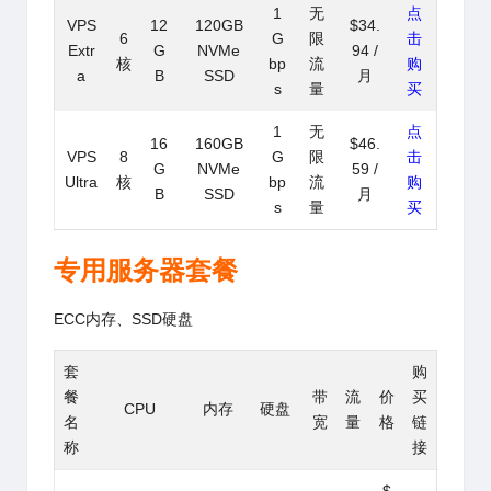
1
无
点
VPS
12
120GB
$34.
6
G
限
击
Extr
G
NVMe
94 /
核
bp
流
购
a
B
SSD
月
s
量
买
1
无
点
16
160GB
$46.
VPS
8
G
限
击
G
NVMe
59 /
Ultra
核
bp
流
购
B
SSD
月
s
量
买
专用服务器套餐
ECC内存、SSD硬盘
套
购
餐
带
流
价
买
CPU
内存
硬盘
名
宽
量
格
链
称
接