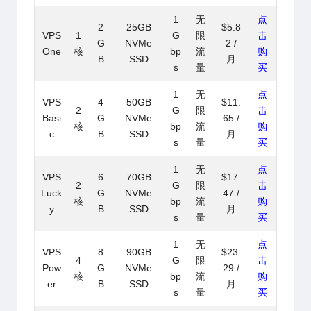
1
无
点
2
25GB
$5.8
VPS
1
G
限
击
G
NVMe
2 /
One
核
bp
流
购
B
SSD
月
s
量
买
1
无
点
VPS
4
50GB
$11.
2
G
限
击
Basi
G
NVMe
65 /
核
bp
流
购
c
B
SSD
月
s
量
买
1
无
点
VPS
6
70GB
$17.
2
G
限
击
Luck
G
NVMe
47 /
核
bp
流
购
y
B
SSD
月
s
量
买
1
无
点
VPS
8
90GB
$23.
4
G
限
击
Pow
G
NVMe
29 /
核
bp
流
购
er
B
SSD
月
s
量
买