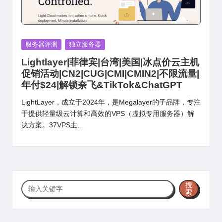
Posted
服务器评测
独立服务器
in
Lightlayer|菲律宾|台湾|美国|冰点价云主机
促销活动|CN2|CUG|CMI|CMIN2|不限流量|
年付$24|解锁奈飞&TikTok&ChatGPT
LightLayer，成立于2024年，是Megalayer的子品牌，专注
于提供轻量级云计算和高效的VPS（虚拟专用服务器）解
决方案。37VPS主…
搜
搜
索
索