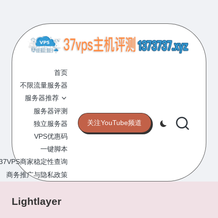
Skip
to
content
3
专
业
首页
7
的
不限流量服务器
V
VPS
服务器推荐
服
P
服务器评测
务
关注YouTube频道
独立服务器
S
器
VPS优惠码
评
主
一键脚本
测
机
37VPS商家稳定性查询
网
站
商务推广与隐私政策
评
测
Lightlayer