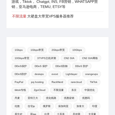
游戏，Tiktok， Chatgpt, INS, FB营销，WHATSAPP营
销，亚马逊电商，TEMU, ETSY等
不限流量
大硬盘大带宽VPS服务器推荐
1Gbps
1Gbps带宽
2Gbps带宽
10Gbps
10Gbps带宽
37VPS主机评测
CN2 GIA
CN2 GIA网络
DDoS保护
DDoS 保护
DDoS防御
DDoS 防护
DDoS防护
desivps
evoxt
Lightlayer
orangevps
PayPal
pq.hosting
RackNerd
rarecloud
TikTok
tiktok专线
ZgoCloud
不限流量
东京
中国优化
丹麦
亚特兰大
优化线路
优惠促销
优惠码
伦敦
住宅ip
俄罗斯
保加利亚
加拿大
印度
原生IP
双isp
台湾
土耳其
圣何塞
大流量