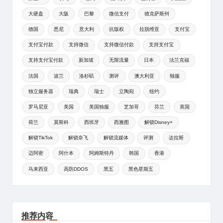
大硬盘
大阪
巴黎
微信支付
德克萨斯州
德国
悉尼
意大利
抗版权
拉脱维亚
支付宝
支付宝付款
支持微信
支持微信付款
支持支付宝
支持支付宝付款
新加坡
无限流量
日本
法兰克福
法国
波兰
洛杉矶
测评
澳大利亚
独服
独立服务器
瑞典
瑞士
立陶宛
纽约
罗马尼亚
美国
美国独服
芝加哥
芬兰
英国
荷兰
莫斯科
西班牙
西雅图
解锁Disney+
解锁TikTok
解锁奈飞
解锁流媒体
评测
达拉斯
迈阿密
阿什本
阿姆斯特丹
韩国
香港
马来西亚
高防DDOS
黑五
黑色星期五
推荐内容