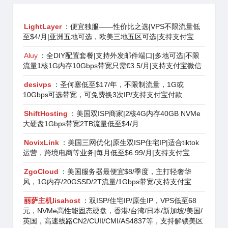
LightLayer
：便宜独服——性价比之选|VPS不限流量低
至$4/月|亚洲五地可选，欧美三地五区可选|支持支付宝
Aluy
：全DIY配置套餐|支持外发邮件端口|多地可选|不限
流量1核1G内存10Gbps带宽只需€3.5/月|支持支付宝微信
desivps
：圣何塞低至$17/年，不限制流量，1G或
10Gbps可选带宽，可免费换3次IP/支持支付宝付款
ShiftHosting
：美国双ISP商家|2核4G内存40GB NVMe
大硬盘1Gbps带宽2TB流量低至$4/月
NovixLink
：美国三网优化|原生双ISP住宅IP|适合tiktok
运营，跨境电商等业务|每月低至$6.99/月|支持支付宝
ZgoCloud
：美国服务器最便宜$8/季度，主打轻奢华
风，1G内存/20GSSD/2T流量/1Gbps带宽/支持支付宝
丽萨主机lisahost
：双ISP/住宅IP/原生IP，VPS低至68
元，NVMe高性能固态硬盘，香港/台湾/日本/新加坡/美国/
英国，高速线路CN2/CUII/CMI/AS4837等，支持解锁美区