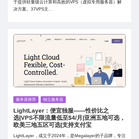
于提供轻量级云计算和高效的VPS（虚拟专用服务器）解
决方案。37VPS主…
Posted
服务器推荐
独立服务器
in
LightLayer：便宜独服——性价比之
选|VPS不限流量低至$4/月|亚洲五地可选，
欧美三地五区可选|支持支付宝
LightLayer，成立于2024年，是Megalayer的子品牌，专注