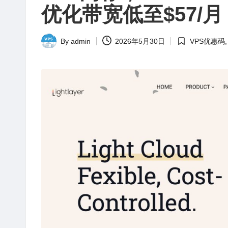
站
优化带宽低至$57/月
评
测
By
admin
2026年5月30日
VPS优惠码
Posted
Posted
by
in