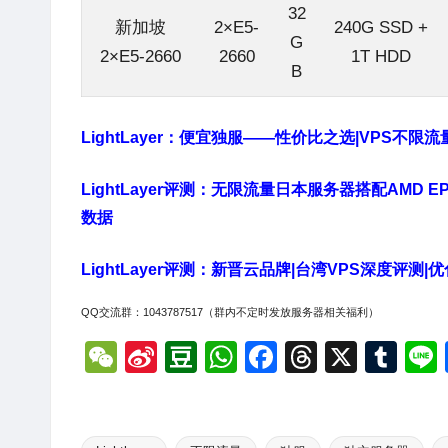
32
新加坡
2×E5-
240G SSD +
G
2×E5-2660
2660
1T HDD
B
LightLayer：便宜独服——性价比之选|VPS不
LightLayer评测：无限流量日本服务器搭配AMD
数据
LightLayer评测：新晋云品牌|台湾VPS深度评
QQ交流群：1043787517（群内不定时发放服务器相关福利）
W
Si
D
W
F
T
X
T
e
n
o
h
a
hr
u
C
a
u
at
c
e
m