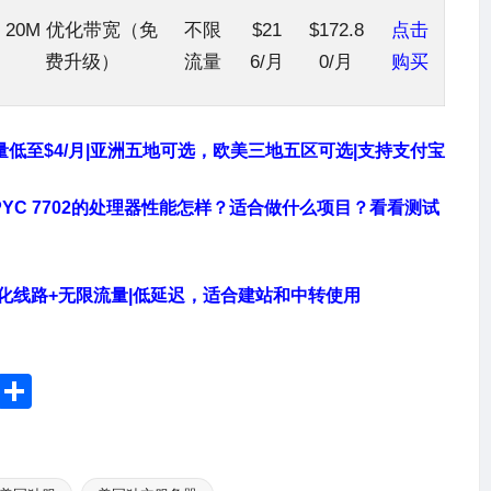
20M 优化带宽（免
不限
$21
$172.8
点击
费升级）
流量
6/月
0/月
购
买
限流量低至$4/月|亚洲五地可选，欧美三地五区可选|支持支付宝
 EPYC 7702的处理器性能怎样？适合做什么项目？看看测试
测|优化线路+无限流量|低延迟，适合建站和中转使用
Li
分
n
享
e