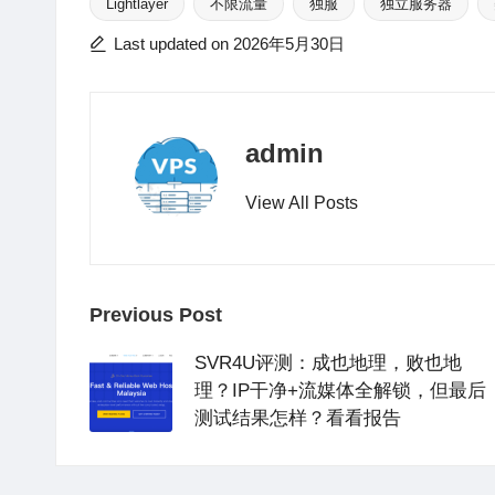
h
W
b
s
e
a
bl
Lightlayer
不限流量
独服
独立服务器
at
ei
a
A
b
d
r
Tags:
Last updated on 2026年5月30日
b
n
p
o
s
o
p
o
k
admin
View All Posts
Post
Previous Post
navigation
SVR4U评测：成也地理，败也地
理？IP干净+流媒体全解锁，但最后
测试结果怎样？看看报告