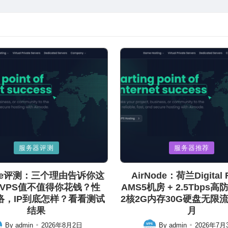
Posted
服务器评测
服务器推荐
in
ode评测：三个理由告诉你这
AirNode：荷兰Digital R
VPS值不值得你花钱？性
AMS5机房 + 2.5Tbps高
络，IP到底怎样？看看测试
2核2G内存30G硬盘无限流量
结果
月
By
admin
2026年8月2日
By
admin
2026年7月