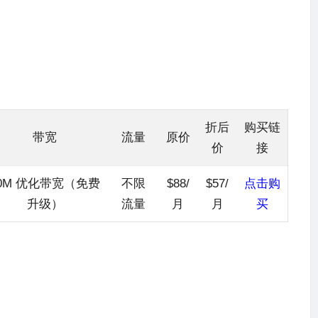
折后
购买链
带宽
流量
原价
价
接
0M 优化带宽（免费
不限
$88/
$57/
点击
购
升级）
流量
月
月
买