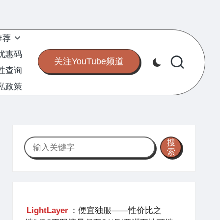
推荐
S优惠码
关注YouTube频道
定性查询
私政策
搜
搜
索
索
LightLayer
：便宜独服——性价比之