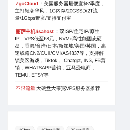
ZgoCloud
：美国服务器最便宜$8/季度，
主打轻奢华风，1G内存/20GSSD/2T流
量/1Gbps带宽/支持支付宝
丽萨主机lisahost
：双ISP/住宅IP/原生
IP，VPS低至68元，NVMe高性能固态硬
盘，香港/台湾/日本/新加坡/美国/英国，高
速线路CN2/CUII/CMI/AS4837等，支持解
锁美区游戏，Tiktok， Chatgpt, INS, FB营
销，WHATSAPP营销，亚马逊电商，
TEMU, ETSY等
不限流量
大硬盘大带宽VPS服务器推荐