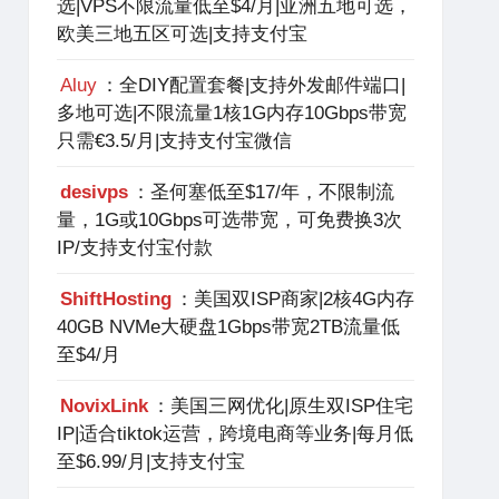
选|VPS不限流量低至$4/月|亚洲五地可选，
欧美三地五区可选|支持支付宝
Aluy
：全DIY配置套餐|支持外发邮件端口|
多地可选|不限流量1核1G内存10Gbps带宽
只需€3.5/月|支持支付宝微信
desivps
：圣何塞低至$17/年，不限制流
量，1G或10Gbps可选带宽，可免费换3次
IP/支持支付宝付款
ShiftHosting
：美国双ISP商家|2核4G内存
40GB NVMe大硬盘1Gbps带宽2TB流量低
至$4/月
NovixLink
：美国三网优化|原生双ISP住宅
IP|适合tiktok运营，跨境电商等业务|每月低
至$6.99/月|支持支付宝