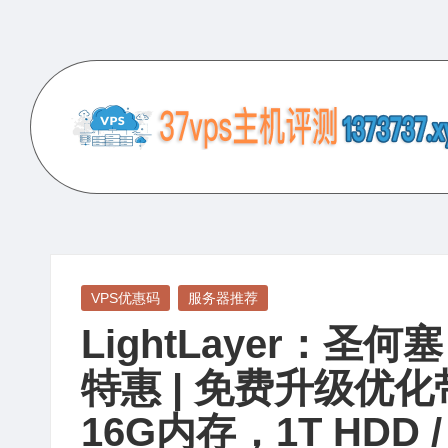
Skip
to
content
3
专
业
7
的
V
VPS
服
P
Posted
VPS优惠码
服务器推荐
务
in
LightLayer：圣
S
器
评
特惠 | 免费升级优化带
主
测
16G内存，1T HDD /
机
网