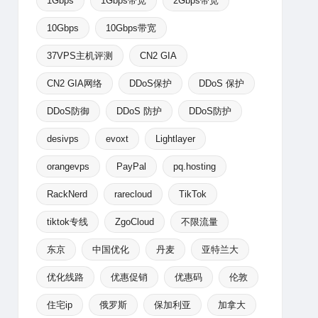
1Gbps
1Gbps带宽
2Gbps带宽
10Gbps
10Gbps带宽
37VPS主机评测
CN2 GIA
CN2 GIA网络
DDoS保护
DDoS 保护
DDoS防御
DDoS 防护
DDoS防护
desivps
evoxt
Lightlayer
orangevps
PayPal
pq.hosting
RackNerd
rarecloud
TikTok
tiktok专线
ZgoCloud
不限流量
东京
中国优化
丹麦
亚特兰大
优化线路
优惠促销
优惠码
伦敦
住宅ip
俄罗斯
保加利亚
加拿大