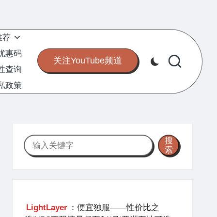
推荐
S优惠码
关注YouTube频道
定性查询
私政策
搜
搜
索
索
LightLayer
：便宜独服——性价比之