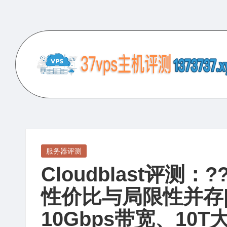
Skip
to
content
3
专
业
7
的
V
VPS
服
P
Posted
服务器评测
务
in
Cloudblast评
S
器
评
性价比与局限性并存|AM
主
测
10Gbps带宽、10
机
网