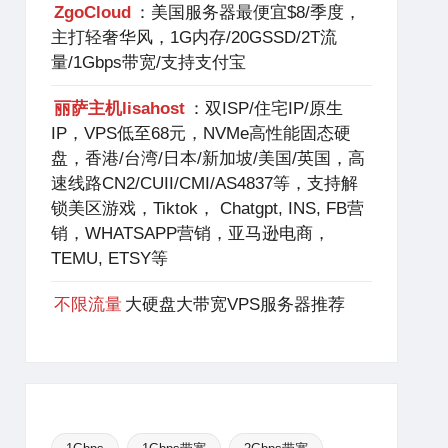
ZgoCloud
：美国服务器最便宜$8/季度，
主打轻奢华风，1G内存/20GSSD/2T流
量/1Gbps带宽/支持支付宝
丽萨主机lisahost
：双ISP/住宅IP/原生
IP，VPS低至68元，NVMe高性能固态硬
盘，香港/台湾/日本/新加坡/美国/英国，高
速线路CN2/CUII/CMI/AS4837等，支持解
锁美区游戏，Tiktok， Chatgpt, INS, FB营
销，WHATSAPP营销，亚马逊电商，
TEMU, ETSY等
不限流量
大硬盘大带宽VPS服务器推荐