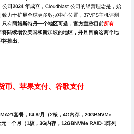
5。公司
2024 年成立
，
Cloudblast
公司的经营理念是，始
致力于扩展全球更多数据中心位置，37VPS主机评测
，只有
阿姆斯特丹一个地区可选，官方宣称目前
所有
5年将陆续增设美国和新加坡的地区，并且目前这两个地
即将推出。
货币、苹果支付、谷歌支付
21套餐，€4.8/月（
2核，4G内存，20GBNVMe
欧元一个月（1
核，3G内存，12GBNVMe RAID-1阵列