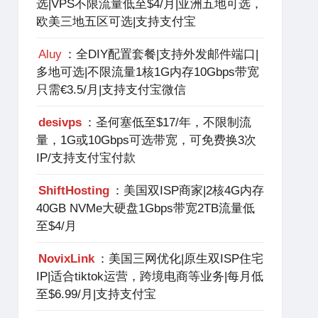
选|VPS不限流量低至$4/月|亚洲五地可选，
欧美三地五区可选|支持支付宝
Aluy
：全DIY配置套餐|支持外发邮件端口|
多地可选|不限流量1核1G内存10Gbps带宽
只需€3.5/月|支持支付宝微信
desivps
：圣何塞低至$17/年，不限制流
量，1G或10Gbps可选带宽，可免费换3次
IP/支持支付宝付款
ShiftHosting
：美国双ISP商家|2核4G内存
40GB NVMe大硬盘1Gbps带宽2TB流量低
至$4/月
NovixLink
：美国三网优化|原生双ISP住宅
IP|适合tiktok运营，跨境电商等业务|每月低
至$6.99/月|支持支付宝