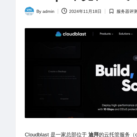
站
评
By
admin
2024年11月18日
服务器评
Posted
Posted
测
by
in
Cloudblast
是一家总部位于
迪拜
的云托管服务（cl