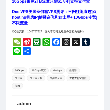
10Gbps带宽2TB流量只需$17/年|支持支付宝
DesiVPS美国圣何塞VPS测评：三网往返直连|双
hosting机房IP|解锁奈飞和迪士尼+|10Gbps带宽|
不限流量
QQ交流群：1043787517（群内不定时发放服务器相关福利）
W
Si
D
W
F
T
X
T
e
n
o
h
a
hr
u
Li
分
C
a
u
at
c
e
m
n
享
h
W
b
s
e
a
bl
e
Tags:
at
ei
a
A
b
d
r
10Gbps
10Gbps带宽
desivps
圣何塞
支付宝
支付宝付款
支持支付宝
支持支付宝付款
b
n
p
o
s
美国
o
p
o
k
admin