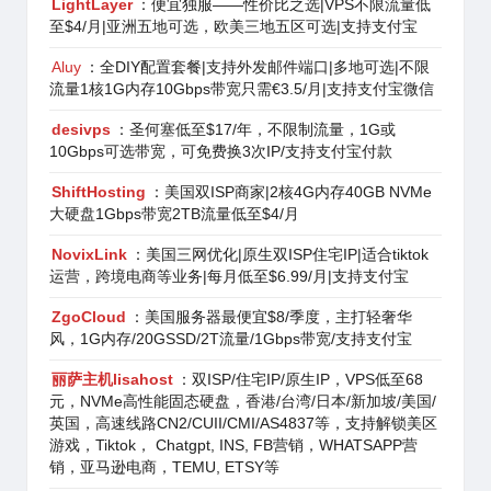
LightLayer
：便宜独服——性价比之选|VPS不限流量低
至$4/月|亚洲五地可选，欧美三地五区可选|支持支付宝
Aluy
：全DIY配置套餐|支持外发邮件端口|多地可选|不限
流量1核1G内存10Gbps带宽只需€3.5/月|支持支付宝微信
desivps
：圣何塞低至$17/年，不限制流量，1G或
10Gbps可选带宽，可免费换3次IP/支持支付宝付款
ShiftHosting
：美国双ISP商家|2核4G内存40GB NVMe
大硬盘1Gbps带宽2TB流量低至$4/月
NovixLink
：美国三网优化|原生双ISP住宅IP|适合tiktok
运营，跨境电商等业务|每月低至$6.99/月|支持支付宝
ZgoCloud
：美国服务器最便宜$8/季度，主打轻奢华
风，1G内存/20GSSD/2T流量/1Gbps带宽/支持支付宝
丽萨主机lisahost
：双ISP/住宅IP/原生IP，VPS低至68
元，NVMe高性能固态硬盘，香港/台湾/日本/新加坡/美国/
英国，高速线路CN2/CUII/CMI/AS4837等，支持解锁美区
游戏，Tiktok， Chatgpt, INS, FB营销，WHATSAPP营
销，亚马逊电商，TEMU, ETSY等