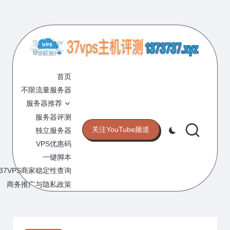
Skip
to
content
3
专
业
首页
7
的
不限流量服务器
V
VPS
服务器推荐
服
P
服务器评测
务
关注YouTube频道
独立服务器
S
器
VPS优惠码
评
主
一键脚本
测
机
37VPS商家稳定性查询
网
站
商务推广与隐私政策
评
测