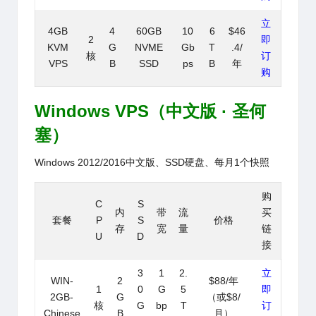
立
4GB
4
60GB
10
6
$46
2
即
KVM
G
NVME
Gb
T
.4/
核
订
VPS
B
SSD
ps
B
年
购
Windows VPS（中文版 · 圣何
塞）
Windows 2012/2016中文版、SSD硬盘、
每月1个快照
购
C
S
内
带
流
买
套餐
P
S
价格
存
宽
量
链
U
D
接
3
1
2.
立
WIN-
2
$88/年
1
0
G
5
即
2GB-
G
（或$8/
核
G
bp
T
订
Chinese
B
月）