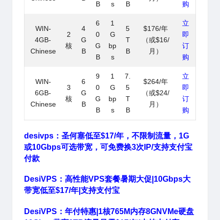
B
s
B
购
6
1
立
WIN-
4
5
$176/年
2
0
G
即
4GB-
G
T
（或$16/
核
G
bp
订
Chinese
B
B
月）
B
s
购
9
1
7.
立
WIN-
6
$264/年
3
0
G
5
即
6GB-
G
（或$24/
核
G
bp
T
订
Chinese
B
月）
B
s
B
购
desivps：圣何塞低至$17/年，不限制流量，1G
或10Gbps可选带宽，可免费换3次IP/支持支付宝
付款
DesiVPS：高性能VPS套餐暑期大促|10Gbps大
带宽低至$17/年|支持支付宝
DesiVPS：年付特惠|1核765M内存8GNVMe硬盘