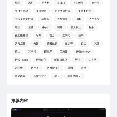
德国
悉尼
意大利
抗版权
拉脱维亚
支付宝
支付宝付款
支持微信
支持微信付款
支持支付宝
支持支付宝付款
新加坡
无限流量
日本
法兰克福
法国
波兰
洛杉矶
测评
澳大利亚
独服
独立服务器
瑞典
瑞士
立陶宛
纽约
罗马尼亚
美国
美国独服
芝加哥
芬兰
英国
荷兰
莫斯科
西班牙
西雅图
解锁Disney+
解锁TikTok
解锁奈飞
解锁流媒体
评测
达拉斯
迈阿密
阿什本
阿姆斯特丹
韩国
香港
马来西亚
高防DDOS
黑五
黑色星期五
推荐内容