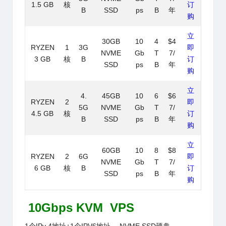
1.5 GB
核
订
B
SSD
ps
B
年
购
立
30GB
10
4
$4
RYZEN
1
3G
即
NVME
Gb
T
7/
3 GB
核
B
订
SSD
ps
B
年
购
立
4.
45GB
10
6
$6
RYZEN
2
即
5G
NVME
Gb
T
7/
4.5 GB
核
订
B
SSD
ps
B
年
购
立
60GB
10
8
$8
RYZEN
2
6G
即
NVME
Gb
T
7/
6 GB
核
B
订
SSD
ps
B
年
购
10Gbps KVM VPS