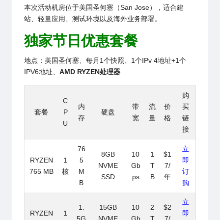
本次活动机房位于美国圣何塞（San Jose），适合建
站、轻量应用、测试环境以及海外业务部署。
独家节日优惠套餐
地点：美国圣何塞、每月1个快照、1个IPv 4地址+1个
IPV6地址、
AMD RYZEN处理器
购
C
内
带
流
价
买
套餐
P
硬盘
存
宽
量
格
链
U
接
76
立
8GB
10
1
$1
RYZEN
1
5
即
NVME
Gb
T
7/
765 MB
核
M
订
SSD
ps
B
年
B
购
立
1.
15GB
10
2
$2
RYZEN
1
即
5G
NVME
Gb
T
7/