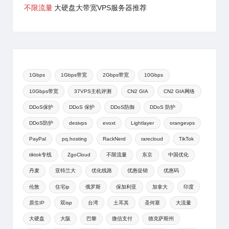
不限流量
大硬盘大带宽VPS服务器推荐
1Gbps
1Gbps带宽
2Gbps带宽
10Gbps
10Gbps带宽
37VPS主机评测
CN2 GIA
CN2 GIA网络
DDoS保护
DDoS 保护
DDoS防御
DDoS 防护
DDoS防护
desivps
evoxt
Lightlayer
orangevps
PayPal
pq.hosting
RackNerd
rarecloud
TikTok
tiktok专线
ZgoCloud
不限流量
东京
中国优化
丹麦
亚特兰大
优化线路
优惠促销
优惠码
伦敦
住宅ip
俄罗斯
保加利亚
加拿大
印度
原生IP
双isp
台湾
土耳其
圣何塞
大流量
大硬盘
大阪
巴黎
微信支付
德克萨斯州