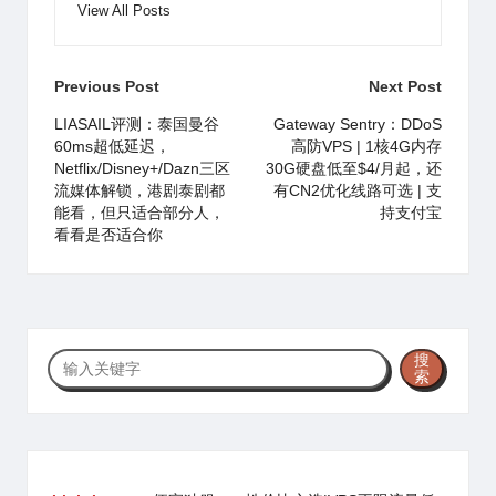
View All Posts
Post
Previous Post
Next Post
navigation
LIASAIL评测：泰国曼谷
Gateway Sentry：DDoS
60ms超低延迟，
高防VPS | 1核4G内存
Netflix/Disney+/Dazn三区
30G硬盘低至$4/月起，还
流媒体解锁，港剧泰剧都
有CN2优化线路可选 | 支
能看，但只适合部分人，
持支付宝
看看是否适合你
搜
搜
索
索