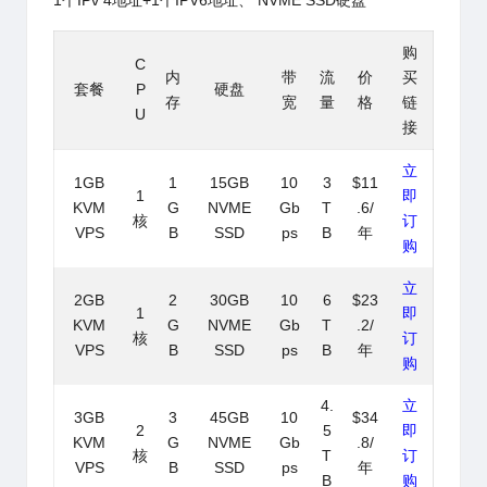
1个IPv 4地址+1个IPV6地址、 NVME SSD硬盘
购
C
内
带
流
价
买
套餐
P
硬盘
存
宽
量
格
链
U
接
立
1GB
1
15GB
10
3
$11
1
即
KVM
G
NVME
Gb
T
.6/
核
订
VPS
B
SSD
ps
B
年
购
立
2GB
2
30GB
10
6
$23
1
即
KVM
G
NVME
Gb
T
.2/
核
订
VPS
B
SSD
ps
B
年
购
4.
立
3GB
3
45GB
10
$34
2
5
即
KVM
G
NVME
Gb
.8/
核
T
订
VPS
B
SSD
ps
年
B
购