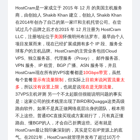
HostCram
是一家成立于 2015 年 12 月 的美国主机服务
商，由创始人
Shakib Khan
建立，创始人
Shakib Khan
在2014年
创办了自己的第一家IT和主机托管公司。在尝
试过几个品牌之后才在2015 年 12 月注册为
HostCram
LLC，注册地址位于
美国
怀俄明州布法罗市。最早由个人
项目发展而来，现在已经扩展成拥有多个 IP 段、服务全
球客户的主机品牌。
HostCram
的主营业务包括Cloud
VPS、独立服务器、代理服务（Proxy）、邮件服务器、
VPN 服务、IP 租赁、BGP 广播、ASN 服务等，并且
HostCram现在所有的VPS套餐都是
10Gbps带宽
，虽然
每个套餐
显示有流量限制
，但实际上
目前来说闲置流量太
多
，所以
没有设置上限
，也就是说
现在是无限流量
。
37VPS主机评测
另一个不太起眼但很能说明问题的事实
是：这家公司的技术栈里出现了
BIRD和Quagga
这类高级
路由软件。如果不是真正做网络底层出身的团队，根本用
不上这些。普通IDC直接买现成方案就行了，只有真正懂
路由、懂BGP的人，才会自己折腾这些。还有就是
HostCram最让我印象深刻的，其实是
它在IP资源上的底
气
。在2021年，HostCram就管理并发布了超过10万个