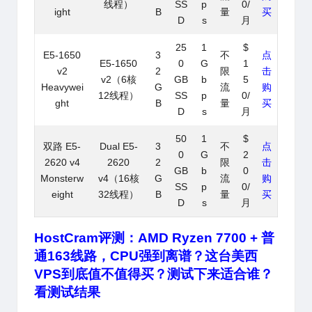
线程）
SS
p
0/
ight
B
量
买
D
s
月
25
1
$
E5-1650
3
不
点
E5-1650
0
G
1
v2
2
限
击
v2（6核
GB
b
5
Heavywei
G
流
购
12线程）
SS
p
0/
ght
B
量
买
D
s
月
50
1
$
双路 E5-
Dual E5-
3
不
点
0
G
2
2620 v4
2620
2
限
击
GB
b
0
Monsterw
v4（16核
G
流
购
SS
p
0/
eight
32线程）
B
量
买
D
s
月
HostCram评测：AMD Ryzen 7700 + 普
通163线路，CPU强到离谱？这台美西
VPS到底值不值得买？测试下来适合谁？
看测试结果