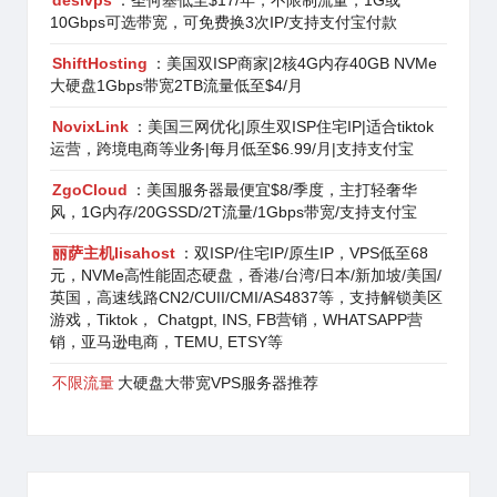
desivps
：圣何塞低至$17/年，不限制流量，1G或
10Gbps可选带宽，可免费换3次IP/支持支付宝付款
ShiftHosting
：美国双ISP商家|2核4G内存40GB NVMe
大硬盘1Gbps带宽2TB流量低至$4/月
NovixLink
：美国三网优化|原生双ISP住宅IP|适合tiktok
运营，跨境电商等业务|每月低至$6.99/月|支持支付宝
ZgoCloud
：美国服务器最便宜$8/季度，主打轻奢华
风，1G内存/20GSSD/2T流量/1Gbps带宽/支持支付宝
丽萨主机lisahost
：双ISP/住宅IP/原生IP，VPS低至68
元，NVMe高性能固态硬盘，香港/台湾/日本/新加坡/美国/
英国，高速线路CN2/CUII/CMI/AS4837等，支持解锁美区
游戏，Tiktok， Chatgpt, INS, FB营销，WHATSAPP营
销，亚马逊电商，TEMU, ETSY等
不限流量
大硬盘大带宽VPS服务器推荐