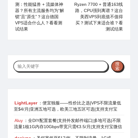
测：性能猛兽 + 流媒体神
Ryzen 7700 + 普通163线
器？所有主流服务均为“解
路，CPU强到离谱？这台
锁”且“原生”？这台德国
美西VPS到底值不值得
VPS适合什么人？看看测
买？测试下来适合谁？看
试结果
测试结果
搜
搜
索
索
LightLayer
：便宜独服——性价比之选|VPS不限流量低
至$4/月|亚洲五地可选，欧美三地五区可选|支持支付宝
Aluy
：全DIY配置套餐|支持外发邮件端口|多地可选|不限
流量1核1G内存10Gbps带宽只需€3.5/月|支持支付宝微信