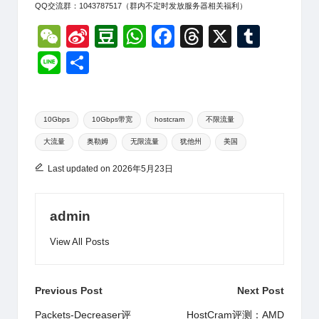
QQ交流群：1043787517（群内不定时发放服务器相关福利）
W
Si
D
W
F
T
X
T
e
n
o
h
a
hr
u
Li
分
C
a
u
at
c
e
m
n
享
h
W
b
s
e
a
bl
e
Tags:
at
ei
a
A
b
d
r
10Gbps
10Gbps带宽
hostcram
不限流量
大流量
奥勒姆
无限流量
犹他州
美国
b
n
p
o
s
o
p
o
Last updated on 2026年5月23日
k
admin
View All Posts
Post
Previous Post
Next Post
navigation
Packets-Decreaser评
HostCram评测：AMD