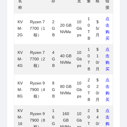
名
存
宽
量
格
链
称
接
1
点
KV
Ryzen 7
2
10
$
20 GB
0
击
M-
7700（1
G
Gb
5/
NVMe
T
购
2G
核）
B
ps
月
B
买
1
$
点
KV
Ryzen 7
4
10
40 GB
0
1
击
M-
7700（2
G
Gb
NVMe
T
0/
购
4G
核）
B
ps
B
月
买
2
$
点
KV
Ryzen 9
8
10
80 GB
0
2
击
M-
7900（4
G
Gb
NVMe
T
0/
购
8G
核）
B
ps
B
月
买
KV
1
2
$
点
Ryzen 9
160
10
M-
6
0
4
击
7900（8
GB
Gb
16
G
T
0/
购
核）
NVMe
ps