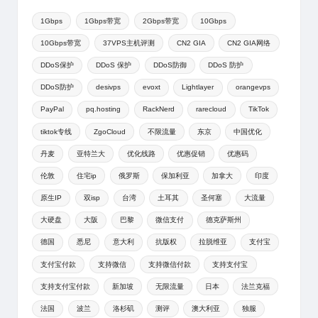
1Gbps
1Gbps带宽
2Gbps带宽
10Gbps
10Gbps带宽
37VPS主机评测
CN2 GIA
CN2 GIA网络
DDoS保护
DDoS 保护
DDoS防御
DDoS 防护
DDoS防护
desivps
evoxt
Lightlayer
orangevps
PayPal
pq.hosting
RackNerd
rarecloud
TikTok
tiktok专线
ZgoCloud
不限流量
东京
中国优化
丹麦
亚特兰大
优化线路
优惠促销
优惠码
伦敦
住宅ip
俄罗斯
保加利亚
加拿大
印度
原生IP
双isp
台湾
土耳其
圣何塞
大流量
大硬盘
大阪
巴黎
微信支付
德克萨斯州
德国
悉尼
意大利
抗版权
拉脱维亚
支付宝
支付宝付款
支持微信
支持微信付款
支持支付宝
支持支付宝付款
新加坡
无限流量
日本
法兰克福
法国
波兰
洛杉矶
测评
澳大利亚
独服