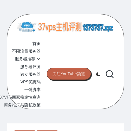
Skip
to
content
3
专
业
首页
7
的
不限流量服务器
V
VPS
服务器推荐
服
P
服务器评测
务
关注YouTube频道
独立服务器
S
器
VPS优惠码
评
主
一键脚本
测
机
37VPS商家稳定性查询
网
站
商务推广与隐私政策
评
测