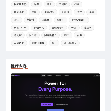
独立服务器
瑞典
瑞士
立陶宛
纽约
罗马尼亚
美国
美国独服
芝加哥
芬兰
英国
荷兰
莫斯科
西班牙
西雅图
解锁Disney+
解锁TikTok
解锁奈飞
解锁流媒体
评测
达拉斯
迈阿密
阿什本
阿姆斯特丹
韩国
香港
马来西亚
高防DDOS
黑五
黑色星期五
推荐内容