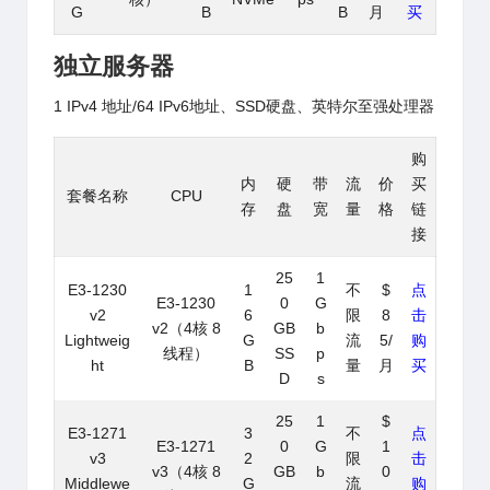
G
B
B
月
买
独立服务器
1 IPv4 地址
/64 IPv6地址、SSD硬盘、
英特尔至强处理器
购
内
硬
带
流
价
买
套餐名称
CPU
存
盘
宽
量
格
链
接
25
1
E3-1230
1
不
$
点
E3-1230
0
G
v2
6
限
8
击
v2（4核 8
GB
b
Lightweig
G
流
5/
购
线程）
SS
p
ht
B
量
月
买
D
s
25
1
$
E3-1271
3
不
点
E3-1271
0
G
1
v3
2
限
击
v3（4核 8
GB
b
0
Middlewe
G
流
购