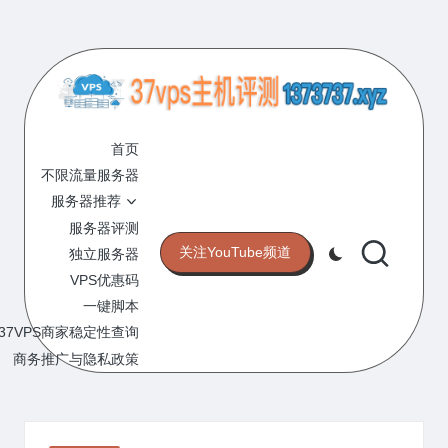
Skip
to
content
3
专
业
首页
7
的
不限流量服务器
V
VPS
服务器推荐
服
P
服务器评测
务
关注YouTube频道
独立服务器
S
器
VPS优惠码
评
主
一键脚本
测
机
37VPS商家稳定性查询
网
站
商务推广与隐私政策
评
测