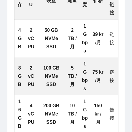
硬盘
流量
价格
存
U
宽
链
接
1
4
2
50 GB
2
G
39 kr
链
G
vC
NVMe
TB /
bp
/月
接
B
PU
SSD
月
s
1
8
2
100 GB
5
G
75 kr
链
G
vC
NVMe
TB /
bp
/月
接
B
PU
SSD
月
s
1
1
4
200 GB
10
150
6
G
链
vC
NVMe
TB /
kr /
G
bp
接
PU
SSD
月
月
B
s