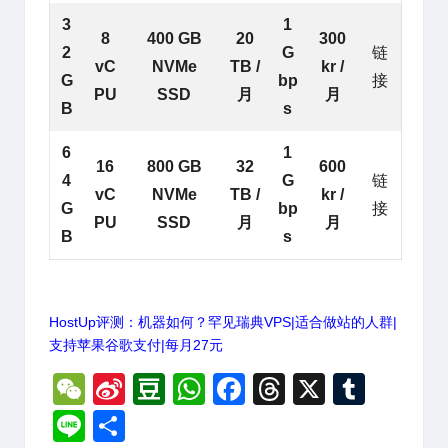
3
1
8
400 GB
20
300
2
G
链
vC
NVMe
TB /
kr /
G
bp
接
PU
SSD
月
月
B
s
6
1
16
800 GB
32
600
4
G
链
vC
NVMe
TB /
kr /
G
bp
接
PU
SSD
月
月
B
s
HostUp评测：机器如何？罕见瑞典VPS|适合做站的人群|
支持苹果谷歌支付|每月27元
W
Si
D
W
F
T
X
T
e
n
o
h
a
hr
u
Li
分