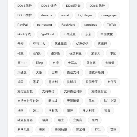
DDoS保护
DDoS 保护
DDoS防御
DDoS 防护
DDoS防护
desivps
evoxt
Lightlayer
orangevps
PayPal
pq.hosting
RackNerd
rarecloud
TikTok
tiktok专线
ZgoCloud
不限流量
东京
中国优化
丹麦
亚特兰大
优化线路
优惠促销
优惠码
伦敦
住宅ip
俄罗斯
保加利亚
加拿大
印度
原生IP
双isp
台湾
土耳其
圣何塞
大流量
大硬盘
大阪
巴黎
微信支付
德克萨斯州
德国
悉尼
意大利
抗版权
拉脱维亚
支付宝
支付宝付款
支持微信
支持微信付款
支持支付宝
支持支付宝付款
新加坡
无限流量
日本
法兰克福
法国
波兰
洛杉矶
测评
澳大利亚
独服
独立服务器
瑞典
瑞士
立陶宛
纽约
罗马尼亚
美国
美国独服
芝加哥
芬兰
英国