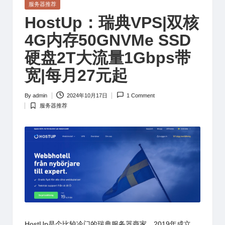
Posted
服务器推荐
in
HostUp：瑞典VPS|双核
4G内存50GNVMe SSD
硬盘2T大流量1Gbps带
宽|每月27元起
By
admin
2024年10月17日
1 Comment
Posted
服务器推荐
by
Posted
in
HostUp
是个比较冷门的瑞典服务器商家，2019年成立，