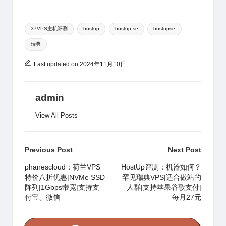
C
a
u
at
c
e
m
n
享
h
W
b
s
e
a
bl
e
Tags:
at
ei
a
A
b
d
r
37VPS主机评测
hostup
hostup.se
hostupse
瑞典
b
n
p
o
s
o
p
o
Last updated on 2024年11月10日
k
admin
View All Posts
Post
Previous Post
Next Post
navigation
phanescloud：荷兰VPS
HostUp评测：机器如何？
特价八折优惠|NVMe SSD
罕见瑞典VPS|适合做站的
阵列|1Gbps带宽|支持支
人群|支持苹果谷歌支付|
付宝、微信
每月27元