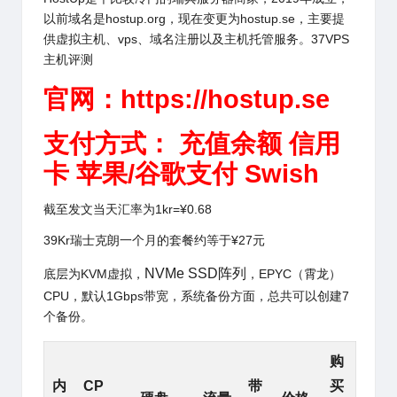
以前域名是hostup.org，现在变更为hostup.se，主要提
供虚拟主机、vps、域名注册以及主机托管服务。37VPS
主机评测
官网：
https://hostup.se
支付方式： 充值余额 信用
卡 苹果/谷歌支付 Swish
截至发文当天汇率为1kr=¥0.68
39Kr瑞士克朗一个月的套餐约等于¥27元
NVMe SSD阵列
底层为KVM虚拟，
，EPYC（霄龙）
CPU，默认1Gbps带宽，
系统备份方面，总共可以创建7
个备份。
购
内
CP
带
买