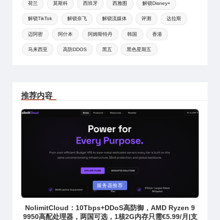
荷兰
莫斯科
西班牙
西雅图
解锁Disney+
解锁TikTok
解锁奈飞
解锁流媒体
评测
达拉斯
迈阿密
阿什本
阿姆斯特丹
韩国
香港
马来西亚
高防DDOS
黑五
黑色星期五
推荐内容
Posted
服务器推荐
in
NolimitCloud：10Tbps+DDoS高防御，AMD Ryzen 9
9950高配处理器，两国可选，1核2G内存只需€5.99/月|支