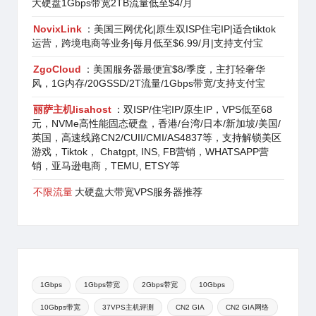
大硬盘1Gbps带宽2TB流量低至$4/月
NovixLink
：美国三网优化|原生双ISP住宅IP|适合tiktok
运营，跨境电商等业务|每月低至$6.99/月|支持支付宝
ZgoCloud
：美国服务器最便宜$8/季度，主打轻奢华
风，1G内存/20GSSD/2T流量/1Gbps带宽/支持支付宝
丽萨主机lisahost
：双ISP/住宅IP/原生IP，VPS低至68
元，NVMe高性能固态硬盘，香港/台湾/日本/新加坡/美国/
英国，高速线路CN2/CUII/CMI/AS4837等，支持解锁美区
游戏，Tiktok， Chatgpt, INS, FB营销，WHATSAPP营
销，亚马逊电商，TEMU, ETSY等
不限流量
大硬盘大带宽VPS服务器推荐
1Gbps
1Gbps带宽
2Gbps带宽
10Gbps
10Gbps带宽
37VPS主机评测
CN2 GIA
CN2 GIA网络