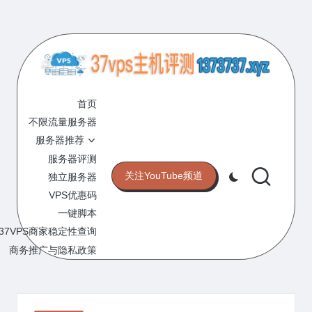
Skip
to
content
3
专
业
首页
7
的
不限流量服务器
V
VPS
服务器推荐
服
P
服务器评测
务
关注YouTube频道
独立服务器
S
器
VPS优惠码
评
主
一键脚本
测
机
37VPS商家稳定性查询
网
站
商务推广与隐私政策
评
测