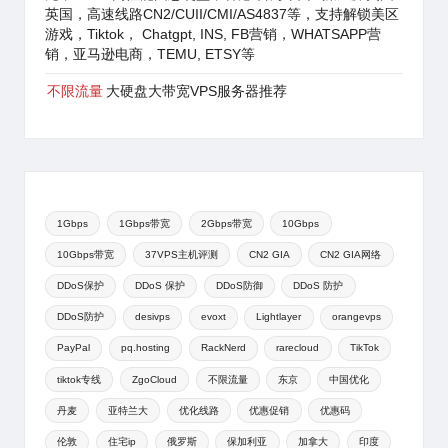
英国，高速线路CN2/CUII/CMI/AS4837等，支持解锁美区
游戏，Tiktok， Chatgpt, INS, FB营销，WHATSAPP营
销，亚马逊电商，TEMU, ETSY等
不限流量
大硬盘大带宽VPS服务器推荐
1Gbps
1Gbps带宽
2Gbps带宽
10Gbps
10Gbps带宽
37VPS主机评测
CN2 GIA
CN2 GIA网络
DDoS保护
DDoS 保护
DDoS防御
DDoS 防护
DDoS防护
desivps
evoxt
Lightlayer
orangevps
PayPal
pq.hosting
RackNerd
rarecloud
TikTok
tiktok专线
ZgoCloud
不限流量
东京
中国优化
丹麦
亚特兰大
优化线路
优惠促销
优惠码
伦敦
住宅ip
俄罗斯
保加利亚
加拿大
印度