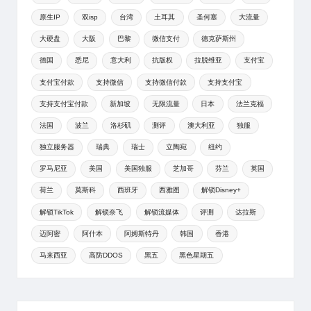
原生IP
双isp
台湾
土耳其
圣何塞
大流量
大硬盘
大阪
巴黎
微信支付
德克萨斯州
德国
悉尼
意大利
抗版权
拉脱维亚
支付宝
支付宝付款
支持微信
支持微信付款
支持支付宝
支持支付宝付款
新加坡
无限流量
日本
法兰克福
法国
波兰
洛杉矶
测评
澳大利亚
独服
独立服务器
瑞典
瑞士
立陶宛
纽约
罗马尼亚
美国
美国独服
芝加哥
芬兰
英国
荷兰
莫斯科
西班牙
西雅图
解锁Disney+
解锁TikTok
解锁奈飞
解锁流媒体
评测
达拉斯
迈阿密
阿什本
阿姆斯特丹
韩国
香港
马来西亚
高防DDOS
黑五
黑色星期五