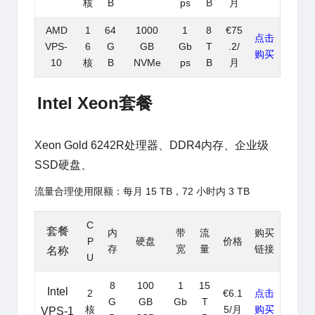
核
B
ps
B
月
AMD
1
64
1000
1
8
€75
点击
VPS-
6
G
GB
Gb
T
.2/
购买
10
核
B
NVMe
ps
B
月
Intel Xeon套餐
Xeon Gold 6242R处理器、DDR4内存、企业级
SSD硬盘、
流量合理使用限额：每月 15 TB，72 小时内 3 TB
C
套餐
内
带
流
购买
P
硬盘
价格
存
宽
量
链接
名称
U
8
100
1
15
Intel
2
€6.1
点击
G
GB
Gb
T
核
5/月
购买
VPS-1