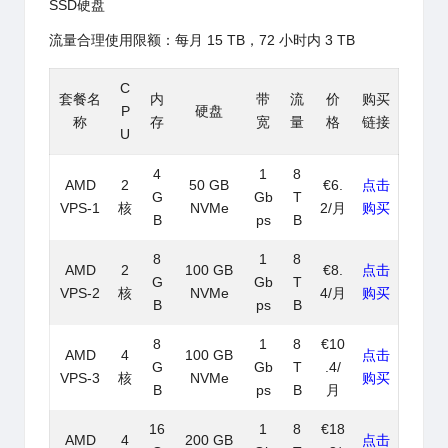
SSD硬盘
流量合理使用限额：每月 15 TB，72 小时内 3 TB
C
套餐名
内
带
流
价
购买
P
硬盘
称
存
宽
量
格
链接
U
4
1
8
AMD
2
50 GB
€6.
点击
G
Gb
T
VPS-1
核
NVMe
2/月
购买
B
ps
B
8
1
8
AMD
2
100 GB
€8.
点击
G
Gb
T
VPS-2
核
NVMe
4/月
购买
B
ps
B
8
1
8
€10
AMD
4
100 GB
点击
G
Gb
T
.4/
VPS-3
核
NVMe
购买
B
ps
B
月
16
1
8
€18
AMD
4
200 GB
点击