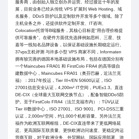
服务商，由创始人独立创办并运营。经过接近十年的发
展，目前业务已经从传统 VPS 扩展到 Web Hosting、域
名服务、DDoS 防护以及定制软件开发等多个领域。
除了
主机业务之外，还提供软件定制开发、IT咨询、
Colocation托管等B端服务，
其核心目标是“用
合理价格提
供可靠服务
”。在硬件方面优先选择
例如思科、三星、技
嘉等一线
知名品牌设备，以保证基础设施长期稳定运行。
37vps主机评测
与许多小型 VPS 商家不同，
Informaten
拥有较完善的德国本地基础设施布局，包括在德国分别有
一个Maincubes FRA01 和 FirstColo FRA4 的高等级自
建数据中心，
Maincubes FRA01
（奥芬巴赫，近法兰克
福）：2017年投运，
Tier III+/EN 50600
认证
，ISO
27001信息安全认证
，4,200m² IT空间，PUE≤1.3
。直连
DE-CIX
（全球最大互联网交换节点），配备智能DDoS防
护
。至于
FirstColo FRA4
（法兰克福市内）：TÜV认证
Tier III数据中心
，ISO 27001、ISO 9001、PCI-DSS三重
认证
，2,000m²空间，约1,000个机柜容量
。另外法兰克
福作为欧洲互联网枢纽，DE-CIX直连带来了
更低网络延
迟、更高国际互联质量、更快欧洲访问速度、更稳定跨运
营商互联，对于欧洲业务、外贸网站、国际应用部署、游