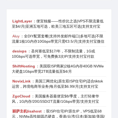
LightLayer
：便宜独服——性价比之选|VPS不限流量低
至$4/月|亚洲五地可选，欧美三地五区可选|支持支付宝
Aluy
：全DIY配置套餐|支持外发邮件端口|多地可选|不限
流量1核1G内存10Gbps带宽只需€3.5/月|支持支付宝微信
desivps
：圣何塞低至$17/年，不限制流量，1G或
10Gbps可选带宽，可免费换3次IP/支持支付宝付款
ShiftHosting
：美国双ISP商家|2核4G内存40GB NVMe
大硬盘1Gbps带宽2TB流量低至$4/月
NovixLink
：美国三网优化|原生双ISP住宅IP|适合tiktok
运营，跨境电商等业务|每月低至$6.99/月|支持支付宝
ZgoCloud
：美国服务器最便宜$8/季度，主打轻奢华
风，1G内存/20GSSD/2T流量/1Gbps带宽/支持支付宝
丽萨主机lisahost
：双ISP/住宅IP/原生IP，VPS低至68
元，NVMe高性能固态硬盘，香港/台湾/日本/新加坡/美国/