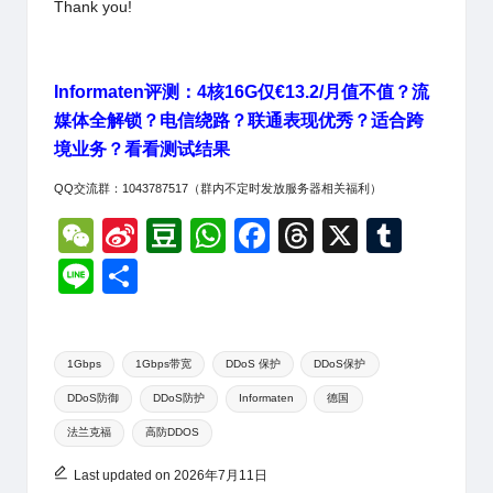
Thank you!
Informaten评测：4核16G仅€13.2/月值不值？流
媒体全解锁？电信绕路？联通表现优秀？适合跨
境业务？看看测试结果
QQ交流群：1043787517（群内不定时发放服务器相关福利）
W
Si
D
W
F
T
X
T
e
n
o
h
a
hr
u
Li
分
C
a
u
at
c
e
m
n
享
h
W
b
s
e
a
bl
e
Tags:
at
ei
a
A
b
d
r
1Gbps
1Gbps带宽
DDoS 保护
DDoS保护
DDoS防御
DDoS防护
Informaten
德国
b
n
p
o
s
法兰克福
高防DDOS
o
p
o
k
Last updated on 2026年7月11日