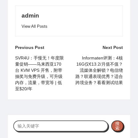
admin
View All Posts
Post
Previous Post
Next Post
navigation
SVR4U：手慢无！年度限
Informaten评测：4核
量促销——马来西亚170
16G仅€13.2/月值不值？
台 KVM VPS 开售，附带
流媒体全解锁？电信绕
抽奖与免费升级，可升级
路？联通表现优秀？适合
内存，流量，带宽等 | 低
跨境业务？看看测试结果
至$20/年
搜
搜
索
索