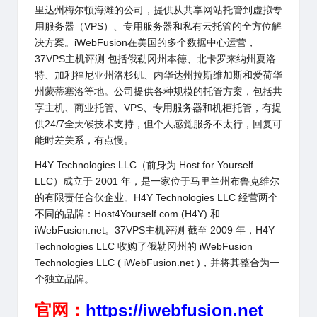
里达州梅尔顿海滩的公司，提供从共享网站托管到虚拟专
用服务器（VPS）、专用服务器和私有云托管的全方位解
决方案。
iWebFusion
在美国的多个数据中心运营，
37VPS主机评测 包括俄勒冈州本德、北卡罗来纳州夏洛
特、加利福尼亚州洛杉矶、内华达州拉斯维加斯和爱荷华
州蒙蒂塞洛等地。公司提供各种规模的托管方案，包括共
享主机、商业托管、VPS、专用服务器和机柜托管，有提
供24/7全天候技术支持，但个人感觉服务不太行，回复可
能时差关系，有点慢。
H4Y Technologies LLC（前身为 Host for Yourself
LLC）成立于 2001 年，是一家位于马里兰州布鲁克维尔
的有限责任合伙企业。H4Y Technologies LLC 经营两个
不同的品牌：Host4Yourself.com (H4Y) 和
iWebFusion
.net
。37VPS主机评测 截至 2009 年，H4Y
Technologies LLC 收购了俄勒冈州的
iWebFusion
Technologies LLC (
iWebFusion
.net )，并将其整合为一
个独立品牌。
官网：
https://iwebfusion.net