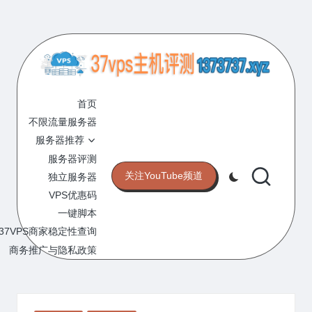
Skip
to
content
3
专
业
首页
7
的
不限流量服务器
V
VPS
服务器推荐
服
P
服务器评测
务
关注YouTube频道
独立服务器
S
器
VPS优惠码
评
主
一键脚本
测
机
37VPS商家稳定性查询
网
站
商务推广与隐私政策
评
测