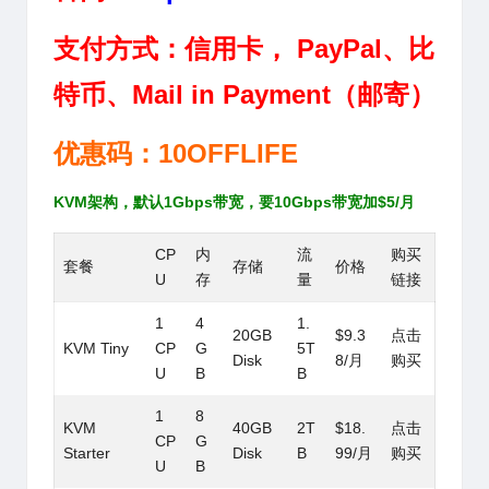
支付方式：信用卡， PayPal、比
特币、Mail in Payment（邮寄）
优惠码：10OFFLIFE
KVM架构，默认1Gbps带宽，要10Gbps带宽加$5/月
CP
内
流
购买
套餐
存储
价格
U
存
量
链接
1
4
1.
20GB
$9.3
点击
KVM Tiny
CP
G
5T
Disk
8/月
购买
U
B
B
1
8
KVM
40GB
2T
$18.
点击
CP
G
Starter
Disk
B
99/月
购买
U
B