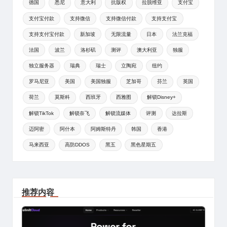
德国
悉尼
意大利
抗版权
拉脱维亚
支付宝
支付宝付款
支持微信
支持微信付款
支持支付宝
支持支付宝付款
新加坡
无限流量
日本
法兰克福
法国
波兰
洛杉矶
测评
澳大利亚
独服
独立服务器
瑞典
瑞士
立陶宛
纽约
罗马尼亚
美国
美国独服
芝加哥
芬兰
英国
荷兰
莫斯科
西班牙
西雅图
解锁Disney+
解锁TikTok
解锁奈飞
解锁流媒体
评测
达拉斯
迈阿密
阿什本
阿姆斯特丹
韩国
香港
马来西亚
高防DDOS
黑五
黑色星期五
推荐内容