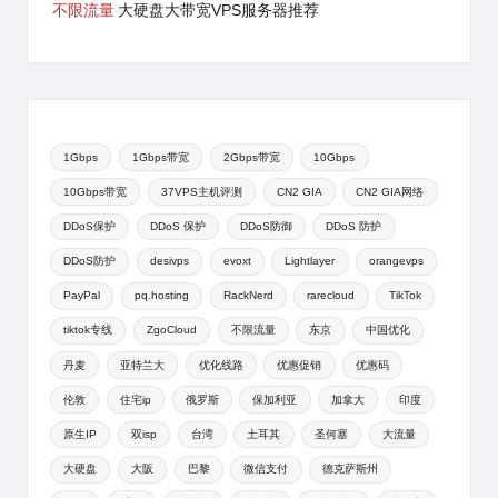
不限流量
大硬盘大带宽VPS服务器推荐
1Gbps
1Gbps带宽
2Gbps带宽
10Gbps
10Gbps带宽
37VPS主机评测
CN2 GIA
CN2 GIA网络
DDoS保护
DDoS 保护
DDoS防御
DDoS 防护
DDoS防护
desivps
evoxt
Lightlayer
orangevps
PayPal
pq.hosting
RackNerd
rarecloud
TikTok
tiktok专线
ZgoCloud
不限流量
东京
中国优化
丹麦
亚特兰大
优化线路
优惠促销
优惠码
伦敦
住宅ip
俄罗斯
保加利亚
加拿大
印度
原生IP
双isp
台湾
土耳其
圣何塞
大流量
大硬盘
大阪
巴黎
微信支付
德克萨斯州