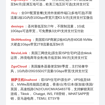
至$4/月|亚洲五地可选，欧美三地五区可选|支持支付宝
Aluy
：全DIY配置套餐|支持外发邮件端口|多地可选|不限
流量1核1G内存10Gbps带宽只需€3.5/月|支持支付宝微信
desivps
：圣何塞低至$17/年，不限制流量，1G或
10Gbps可选带宽，可免费换3次IP/支持支付宝付款
ShiftHosting
：美国双ISP商家|2核4G内存40GB NVMe
大硬盘1Gbps带宽2TB流量低至$4/月
NovixLink
：美国三网优化|原生双ISP住宅IP|适合tiktok
运营，跨境电商等业务|每月低至$6.99/月|支持支付宝
ZgoCloud
：美国服务器最便宜$8/季度，主打轻奢华
风，1G内存/20GSSD/2T流量/1Gbps带宽/支持支付宝
丽萨主机lisahost
：双ISP/住宅IP/原生IP，VPS低至68
元，NVMe高性能固态硬盘，香港/台湾/日本/新加坡/美国/
英国，高速线路CN2/CUII/CMI/AS4837等，支持解锁美区
游戏，Tiktok， Chatgpt, INS, FB营销，WHATSAPP营
销，亚马逊电商，TEMU, ETSY等