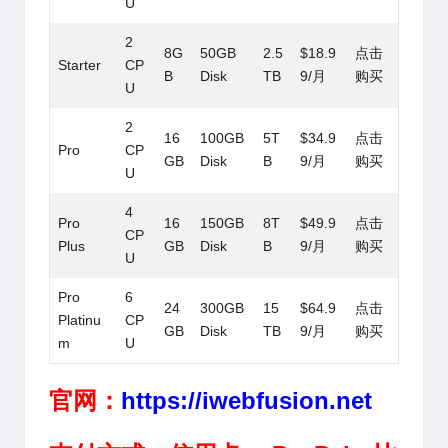
U
2
8G
50GB
2.5
$18.9
点击
Starter
CP
B
Disk
TB
9/月
购买
U
2
16
100GB
5T
$34.9
点击
Pro
CP
GB
Disk
B
9/月
购买
U
4
Pro
16
150GB
8T
$49.9
点击
CP
Plus
GB
Disk
B
9/月
购买
U
Pro
6
24
300GB
15
$64.9
点击
Platinu
CP
GB
Disk
TB
9/月
购买
m
U
官网：
https://iwebfusion.net