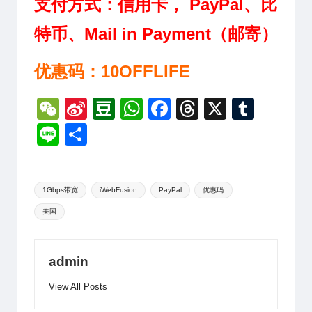
支付方式：信用卡， PayPal、比
特币、Mail in Payment（邮寄）
优惠码：10OFFLIFE
W
Si
D
W
F
T
X
T
e
n
o
h
a
hr
u
Li
分
C
a
u
at
c
e
m
n
享
h
W
b
s
e
a
bl
e
Tags:
at
ei
a
A
b
d
r
1Gbps带宽
iWebFusion
PayPal
优惠码
美国
b
n
p
o
s
o
p
o
k
admin
View All Posts