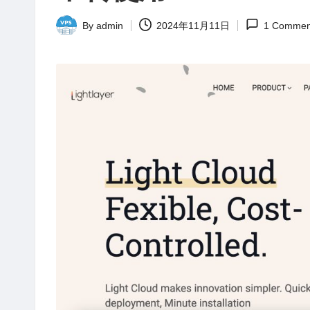
站
评
By
admin
2024年11月11日
1 Commen
Posted
测
by