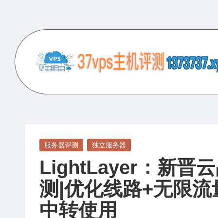
Skip
to
content
3
专
业
7
的
V
VPS
服
P
Posted
服务器评测
独立服务器
务
in
LightLayer：新
S
器
评
测|优化线路+无限流
主
测
中转使用
机
网