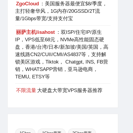
ZgoCloud
：美国服务器最便宜$8/季度，
主打轻奢华风，1G内存/20GSSD/2T流
量/1Gbps带宽/支持支付宝
丽萨主机lisahost
：双ISP/住宅IP/原生
IP，VPS低至68元，NVMe高性能固态硬
盘，香港/台湾/日本/新加坡/美国/英国，高
速线路CN2/CUII/CMI/AS4837等，支持解
锁美区游戏，Tiktok， Chatgpt, INS, FB营
销，WHATSAPP营销，亚马逊电商，
TEMU, ETSY等
不限流量
大硬盘大带宽VPS服务器推荐