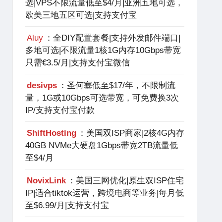
选|VPS不限流量低至$4/月|亚洲五地可选，
欧美三地五区可选|支持支付宝
Aluy
：全DIY配置套餐|支持外发邮件端口|
多地可选|不限流量1核1G内存10Gbps带宽
只需€3.5/月|支持支付宝微信
desivps
：圣何塞低至$17/年，不限制流
量，1G或10Gbps可选带宽，可免费换3次
IP/支持支付宝付款
ShiftHosting
：美国双ISP商家|2核4G内存
40GB NVMe大硬盘1Gbps带宽2TB流量低
至$4/月
NovixLink
：美国三网优化|原生双ISP住宅
IP|适合tiktok运营，跨境电商等业务|每月低
至$6.99/月|支持支付宝