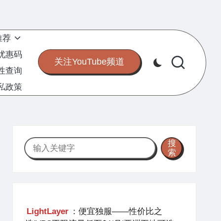
推荐
S优惠码
关注YouTube频道
定性查询
私政策
搜
搜
索
索
LightLayer
：便宜独服——性价比之