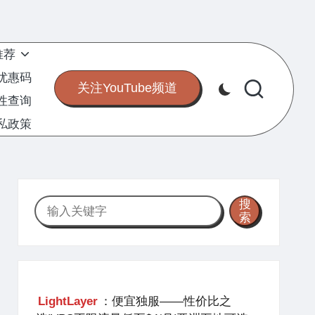
推荐
S优惠码
关注YouTube频道
定性查询
私政策
搜
搜
索
索
LightLayer
：便宜独服——性价比之