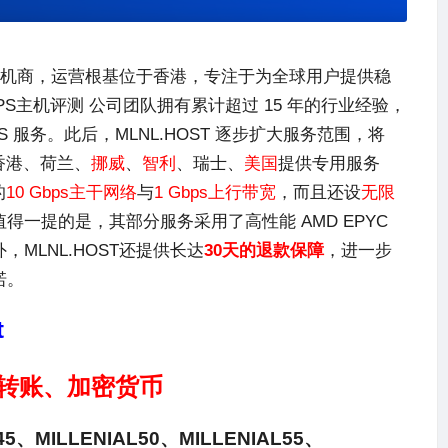
册主机商，运营根基位于香港，专注于为全球用户提供稳
PS主机评测 公司团队拥有累计超过 15 年的行业经验，
PS 服务。此后，
MLNL.HOST
逐步扩大服务范围，将
香港、荷兰、
挪威
、
智利
、瑞士、
美国
提供专用服务
的
10 Gbps主干网络
与
1 Gbps上行带宽
，而且还设
无限
一提的是，其部分服务采用了高性能 AMD EPYC
外，
MLNL.HOST
还提供长达
30天的退款保障
，进一步
诺。
t
银行转账、加密货币
45、MILLENIAL50、MILLENIAL55、