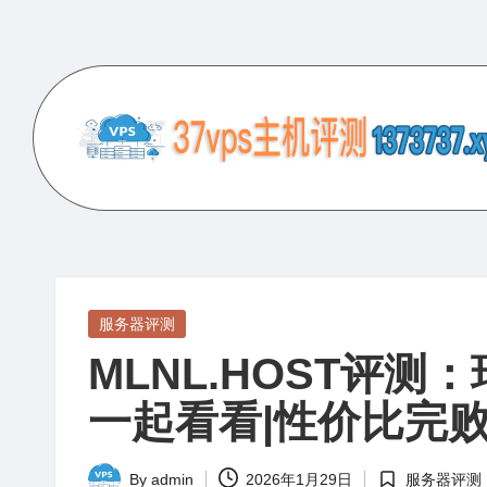
Skip
to
content
3
专
业
7
的
V
VPS
服
P
Posted
服务器评测
务
in
MLNL.HOST评
S
器
评
一起看看|性价比完
主
测
机
网
By
admin
2026年1月29日
服务器评测