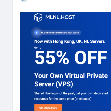
Posted
Posted
站
评
by
in
测