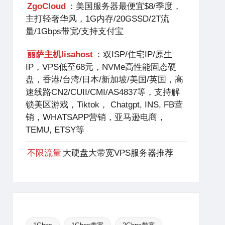
ZgoCloud
：美国服务器最便宜$8/季度，
主打轻奢华风，1G内存/20GSSD/2T流
量/1Gbps带宽/支持支付宝
丽萨主机lisahost
：双ISP/住宅IP/原生
IP，VPS低至68元，NVMe高性能固态硬
盘，香港/台湾/日本/新加坡/美国/英国，高
速线路CN2/CUII/CMI/AS4837等，支持解
锁美区游戏，Tiktok， Chatgpt, INS, FB营
销，WHATSAPP营销，亚马逊电商，
TEMU, ETSY等
不限流量
大硬盘大带宽VPS服务器推荐