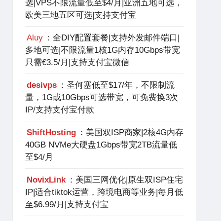
选|VPS不限流量低至$4/月|亚洲五地可选，
欧美三地五区可选|支持支付宝
Aluy
：全DIY配置套餐|支持外发邮件端口|
多地可选|不限流量1核1G内存10Gbps带宽
只需€3.5/月|支持支付宝微信
desivps
：圣何塞低至$17/年，不限制流
量，1G或10Gbps可选带宽，可免费换3次
IP/支持支付宝付款
ShiftHosting
：美国双ISP商家|2核4G内存
40GB NVMe大硬盘1Gbps带宽2TB流量低
至$4/月
NovixLink
：美国三网优化|原生双ISP住宅
IP|适合tiktok运营，跨境电商等业务|每月低
至$6.99/月|支持支付宝