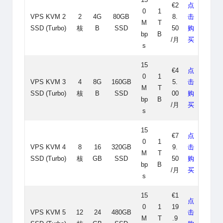
€2
点
0
1
VPS KVM 2
2
4G
80GB
8.
击
M
T
SSD (Turbo)
核
B
SSD
50
购
bp
B
/月
买
s
15
€4
点
0
1
VPS KVM 3
4
8G
160GB
5.
击
M
T
SSD (Turbo)
核
B
SSD
00
购
bp
B
/月
买
s
15
€7
点
0
1
VPS KVM 4
8
16
320GB
9.
击
M
T
SSD (Turbo)
核
GB
SSD
50
购
bp
B
/月
买
s
15
€1
点
0
1
19
VPS KVM 5
12
24
480GB
击
M
T
.9