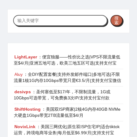
搜
搜
索
索
LightLayer
：便宜独服——性价比之选|VPS不限流量低
至$4/月|亚洲五地可选，欧美三地五区可选|支持支付宝
Aluy
：全DIY配置套餐|支持外发邮件端口|多地可选|不限
流量1核1G内存10Gbps带宽只需€3.5/月|支持支付宝微信
desivps
：圣何塞低至$17/年，不限制流量，1G或
10Gbps可选带宽，可免费换3次IP/支持支付宝付款
ShiftHosting
：美国双ISP商家|2核4G内存40GB NVMe
大硬盘1Gbps带宽2TB流量低至$4/月
NovixLink
：美国三网优化|原生双ISP住宅IP|适合tiktok
运营，跨境电商等业务|每月低至$6.99/月|支持支付宝