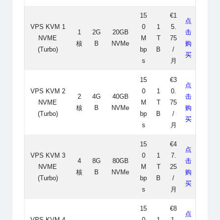
15
€1
点
VPS KVM 1
0
1
5.
1
2G
20GB
击
NVME
M
T
75
核
B
NVMe
购
(Turbo)
bp
B
/
买
s
月
15
€3
点
VPS KVM 2
0
1
0.
2
4G
40GB
击
NVME
M
T
75
核
B
NVMe
购
(Turbo)
bp
B
/
买
s
月
15
€4
点
VPS KVM 3
0
1
7.
4
8G
80GB
击
NVME
M
T
25
核
B
NVMe
购
(Turbo)
bp
B
/
买
s
月
15
€8
点
VPS KVM 4
0
1
1.