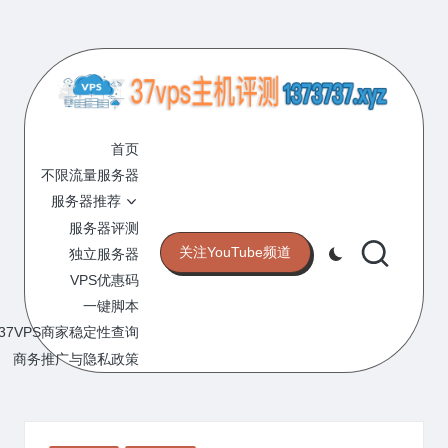
Skip
to
content
3
专
业
首页
7
的
不限流量服务器
V
VPS
服务器推荐
服
P
服务器评测
务
关注YouTube频道
独立服务器
S
器
VPS优惠码
评
主
一键脚本
测
机
37VPS商家稳定性查询
网
站
商务推广与隐私政策
评
测