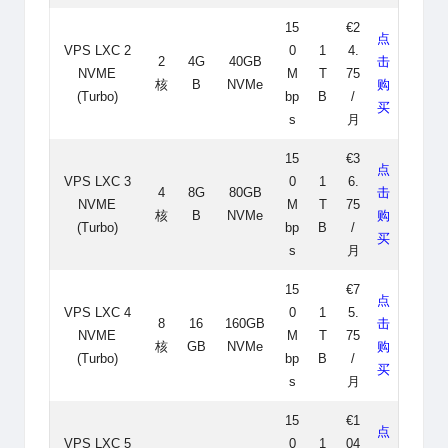
15
€2
点
VPS LXC 2
0
1
4.
2
4G
40GB
击
NVME
M
T
75
核
B
NVMe
购
(Turbo)
bp
B
/
买
s
月
15
€3
点
VPS LXC 3
0
1
6.
4
8G
80GB
击
NVME
M
T
75
核
B
NVMe
购
(Turbo)
bp
B
/
买
s
月
15
€7
点
VPS LXC 4
0
1
5.
8
16
160GB
击
NVME
M
T
75
核
GB
NVMe
购
(Turbo)
bp
B
/
买
s
月
15
€1
点
VPS LXC 5
0
1
04