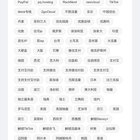
PayPal
pq.hosting
RackNerd
rarecloud
TikTok
tiktok专线
ZgoCloud
不限流量
东京
中国优化
丹麦
亚特兰大
优化线路
优惠促销
优惠码
伦敦
住宅ip
俄罗斯
保加利亚
加拿大
印度
原生IP
双isp
台湾
土耳其
圣何塞
大流量
大硬盘
大阪
巴黎
微信支付
德克萨斯州
德国
悉尼
意大利
抗版权
拉脱维亚
支付宝
支付宝付款
支持微信
支持微信付款
支持支付宝
支持支付宝付款
新加坡
无限流量
日本
法兰克福
法国
波兰
洛杉矶
测评
澳大利亚
独服
独立服务器
瑞典
瑞士
立陶宛
纽约
罗马尼亚
美国
美国独服
芝加哥
芬兰
英国
荷兰
莫斯科
西班牙
西雅图
解锁Disney+
解锁TikTok
解锁奈飞
解锁流媒体
评测
达拉斯
迈阿密
阿什本
阿姆斯特丹
韩国
香港