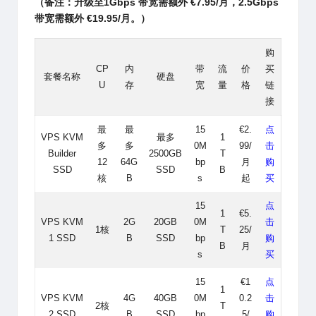
（备注：升级至1Gbps 带宽需额外 €7.95/月，2.5Gbps
带宽需额外 €19.95/月。）
购
CP
内
带
流
价
买
套餐名称
硬盘
U
存
宽
量
格
链
接
最
最
15
€2.
点
VPS KVM
最多
1
多
多
0M
99/
击
Builder
2500GB
T
12
64G
bp
月
购
SSD
SSD
B
核
B
s
起
买
15
点
1
€5.
VPS KVM
2G
20GB
0M
击
1核
T
25/
1 SSD
B
SSD
bp
购
B
月
s
买
15
€1
点
1
VPS KVM
4G
40GB
0M
0.2
击
2核
T
2 SSD
B
SSD
bp
5/
购