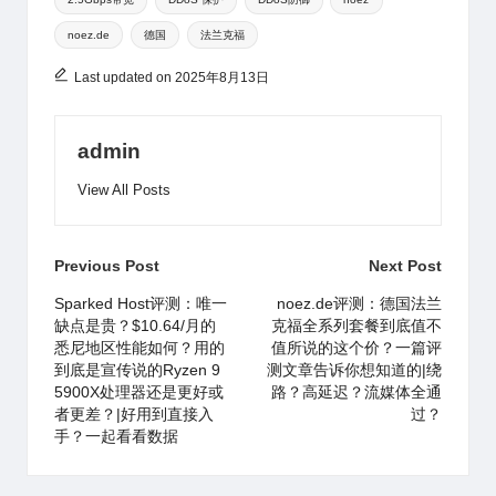
at
ei
a
A
b
d
r
noez.de
德国
法兰克福
b
n
p
o
s
o
p
o
Last updated on 2025年8月13日
k
admin
View All Posts
Post
Previous Post
Next Post
navigation
Sparked Host评测：唯一
noez.de评测：德国法兰
缺点是贵？$10.64/月的
克福全系列套餐到底值不
悉尼地区性能如何？用的
值所说的这个价？一篇评
到底是宣传说的Ryzen 9
测文章告诉你想知道的|绕
5900X处理器还是更好或
路？高延迟？流媒体全通
者更差？|好用到直接入
过？
手？一起看看数据