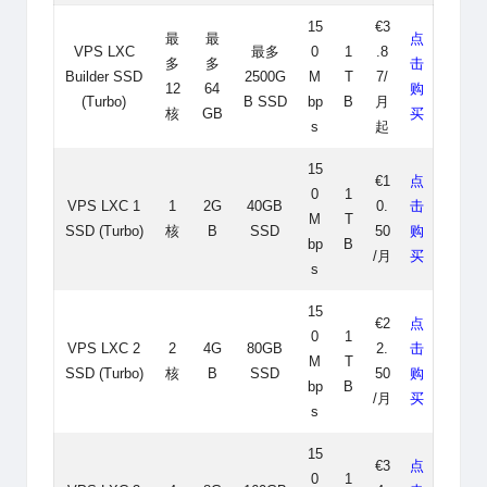
15
€3
最
最
点
VPS LXC
最多
0
1
.8
多
多
击
Builder SSD
2500G
M
T
7/
12
64
购
(Turbo)
B SSD
bp
B
月
核
GB
买
s
起
15
€1
点
0
1
VPS LXC 1
1
2G
40GB
0.
击
M
T
SSD (Turbo)
核
B
SSD
50
购
bp
B
/月
买
s
15
€2
点
0
1
VPS LXC 2
2
4G
80GB
2.
击
M
T
SSD (Turbo)
核
B
SSD
50
购
bp
B
/月
买
s
15
€3
点
0
1