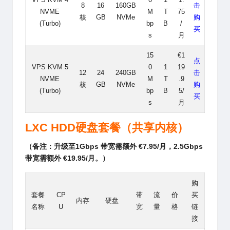
8
16
160GB
击
NVME
M
T
75
核
GB
NVMe
购
(Turbo)
bp
B
/
买
s
月
15
€1
点
VPS KVM 5
0
1
19
12
24
240GB
击
NVME
M
T
.9
核
GB
NVMe
购
(Turbo)
bp
B
5/
买
s
月
LXC
HDD硬盘套餐（共享内核）
（备注：升级至1Gbps 带宽需额外 €7.95/月，2.5Gbps
带宽需额外 €19.95/月。
）
购
套餐
CP
带
流
价
买
内存
硬盘
名称
U
宽
量
格
链
接