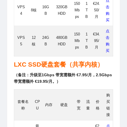
点
150
1
€24.
VPS
16G
320GB
击
8核
Mb
T
50/
4
B
HDD
购
ps
B
月
买
点
150
1
€34.
VPS
12
24G
480GB
击
Mb
T
95/
5
核
B
HDD
购
ps
B
月
买
LXC
SSD硬盘套餐（共享内核）
（备注：升级至1Gbps 带宽需额外 €7.95/月，2.5Gbps
带宽需额外 €19.95/月。）
购
套餐名
CP
带
流
价
买
内存
硬盘
称
U
宽
量
格
链
接
最
€2.
点