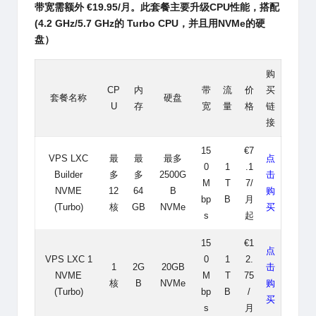
带宽需额外 €19.95/月。此套餐主要升级CPU性能，搭配
(4.2 GHz/5.7 GHz的 Turbo CPU，并且用NVMe的硬
盘）
购
CP
内
带
流
价
买
套餐名称
硬盘
U
存
宽
量
格
链
接
15
€7
VPS LXC
最
最
最多
点
0
1
.1
Builder
多
多
2500G
击
M
T
7/
NVME
12
64
B
购
bp
B
月
(Turbo)
核
GB
NVMe
买
s
起
15
€1
点
VPS LXC 1
0
1
2.
1
2G
20GB
击
NVME
M
T
75
核
B
NVMe
购
(Turbo)
bp
B
/
买
s
月