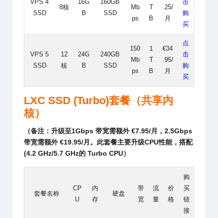
VPS 4
16G
160GB
击
8核
Mb
T
.25/
SSD
B
SSD
购
ps
B
月
买
点
150
1
€34
VPS 5
12
24G
240GB
击
Mb
T
.95/
SSD
核
B
SSD
购
ps
B
月
买
LXC
SSD
(Turbo)套餐
（共享内
核）
（备注：升级至1Gbps 带宽需额外 €7.95/月，2.5Gbps
带宽需额外 €19.95/月。此套餐主要升级CPU性能，搭配
(4.2 GHz/5.7 GHz的 Turbo CPU）
购
CP
内
带
流
价
买
套餐名称
硬盘
U
存
宽
量
格
链
接