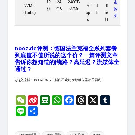
12
24
240GB
击
NVME
M
T
.9
核
GB
NVMe
购
(Turbo)
bp
B
5/
买
s
月
noez.de评测：德国法兰克福全系列套餐
到底值不值所说的这个价？一篇评测文章
告诉你想知道的|绕路？高延迟？流媒体全
通过？
QQ交流群：1043787517（群内不定时发放服务器相关福利）
W
Si
D
W
F
T
X
T
e
n
o
h
a
hr
u
Li
分
C
a
u
at
c
e
m
n
享
h
W
b
s
e
a
bl
e
Tags:
2.5Gbps带宽
DDoS 保护
DDoS防御
noez