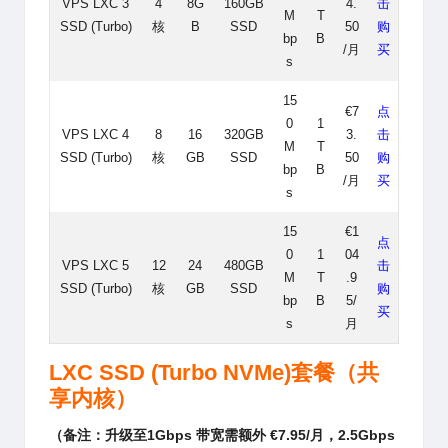
VPS LXC 3
4
8G
160GB
4.
击
M
T
SSD (Turbo)
核
B
SSD
50
购
bp
B
/月
买
s
15
€7
点
0
1
VPS LXC 4
8
16
320GB
3.
击
M
T
SSD (Turbo)
核
GB
SSD
50
购
bp
B
/月
买
s
15
€1
点
0
1
04
VPS LXC 5
12
24
480GB
击
M
T
.9
SSD (Turbo)
核
GB
SSD
购
bp
B
5/
买
s
月
LXC
SSD (Turbo NVMe)套餐
（共
享内核）
（备注：升级至1Gbps 带宽需额外 €7.95/月，2.5Gbps