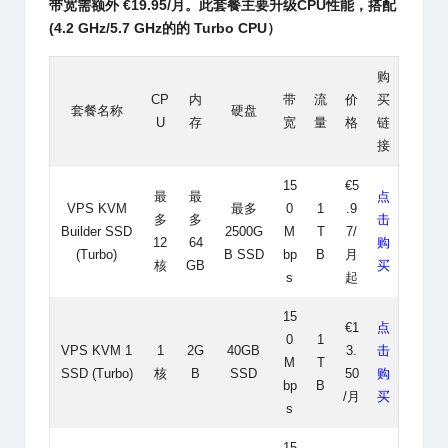
带宽需额外 €19.95/月。此套餐主要升级CPU性能，搭配
(4.2 GHz/5.7 GHz的的 Turbo CPU）
购
CP
内
带
流
价
买
套餐名称
硬盘
U
存
宽
量
格
链
接
15
€5
最
最
点
VPS KVM
最多
0
1
.9
多
多
击
Builder SSD
2500G
M
T
7/
12
64
购
(Turbo)
B SSD
bp
B
月
核
GB
买
s
起
15
€1
点
0
1
VPS KVM 1
1
2G
40GB
3.
击
M
T
SSD (Turbo)
核
B
SSD
50
购
bp
B
/月
买
s
15