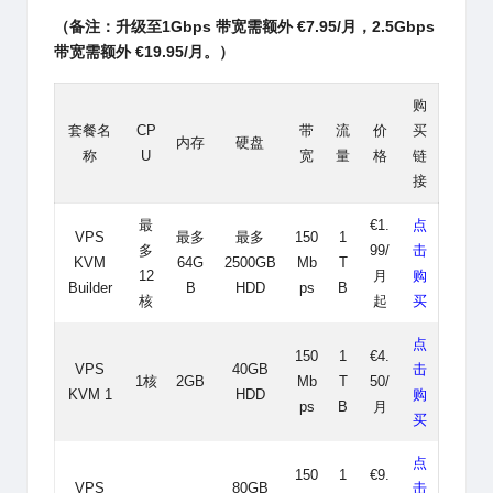
（备注：升级至1Gbps 带宽需额外 €7.95/月，2.5Gbps
带宽需额外 €19.95/月。）
购
套餐名
CP
带
流
价
买
内存
硬盘
称
U
宽
量
格
链
接
最
€1.
点
VPS
最多
最多
150
1
多
99/
击
KVM
64G
2500GB
Mb
T
12
月
购
Builder
B
HDD
ps
B
核
起
买
点
150
1
€4.
VPS
40GB
击
1核
2GB
Mb
T
50/
KVM 1
HDD
购
ps
B
月
买
点
150
1
€9.
VPS
80GB
击