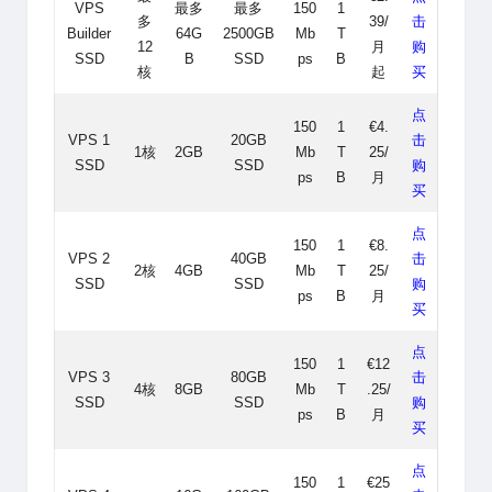
VPS
最多
最多
150
1
多
39/
击
Builder
64G
2500GB
Mb
T
12
月
购
SSD
B
SSD
ps
B
核
起
买
点
150
1
€4.
VPS 1
20GB
击
1核
2GB
Mb
T
25/
SSD
SSD
购
ps
B
月
买
点
150
1
€8.
VPS 2
40GB
击
2核
4GB
Mb
T
25/
SSD
SSD
购
ps
B
月
买
点
150
1
€12
VPS 3
80GB
击
4核
8GB
Mb
T
.25/
SSD
SSD
购
ps
B
月
买
点
150
1
€25