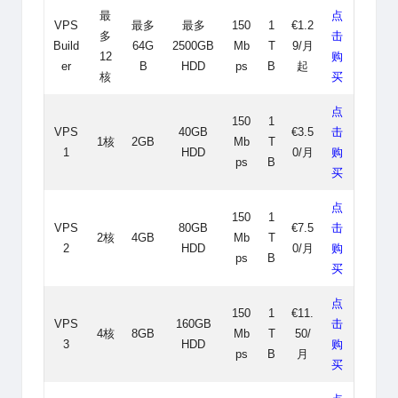
最
点
VPS
最多
最多
150
1
€1.2
多
击
Build
64G
2500GB
Mb
T
9/月
12
购
er
B
HDD
ps
B
起
核
买
点
150
1
VPS
40GB
€3.5
击
1核
2GB
Mb
T
1
HDD
0/月
购
ps
B
买
点
150
1
VPS
80GB
€7.5
击
2核
4GB
Mb
T
2
HDD
0/月
购
ps
B
买
点
150
1
€11.
VPS
160GB
击
4核
8GB
Mb
T
50/
3
HDD
购
ps
B
月
买