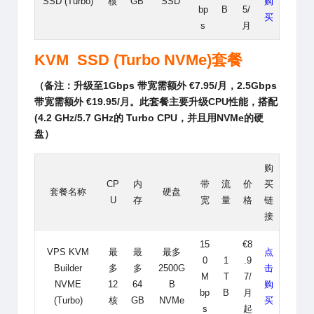
SSD (Turbo)
核
GB
SSD
购
bp
B
5/
买
s
月
KVM SSD (Turbo NVMe)套餐
（备注：升级至1Gbps 带宽需额外 €7.95/月，2.5Gbps
带宽需额外 €19.95/月。此套餐主要升级CPU性能，搭配
(4.2 GHz/5.7 GHz的 Turbo CPU，并且用
NVMe的硬
盘
）
购
CP
内
带
流
价
买
套餐名称
硬盘
U
存
宽
量
格
链
接
15
€8
VPS KVM
最
最
最多
点
0
1
.9
Builder
多
多
2500G
击
M
T
7/
NVME
12
64
B
购
bp
B
月
(Turbo)
核
GB
NVMe
买
s
起