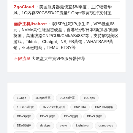
ZgoCloud
：美国服务器最便宜$8/季度，主打轻奢华
风，1G内存/20GSSD/2T流量/1Gbps带宽/支持支付宝
丽萨主机lisahost
：双ISP/住宅IP/原生IP，VPS低至68
元，NVMe高性能固态硬盘，香港/台湾/日本/新加坡/美国/
英国，高速线路CN2/CUII/CMI/AS4837等，支持解锁美区
游戏，Tiktok， Chatgpt, INS, FB营销，WHATSAPP营
销，亚马逊电商，TEMU, ETSY等
不限流量
大硬盘大带宽VPS服务器推荐
1Gbps
1Gbps带宽
2Gbps带宽
10Gbps
10Gbps带宽
37VPS主机评测
CN2 GIA
CN2 GIA网络
DDoS保护
DDoS 保护
DDoS防御
DDoS 防护
DDoS防护
desivps
evoxt
Lightlayer
orangevps