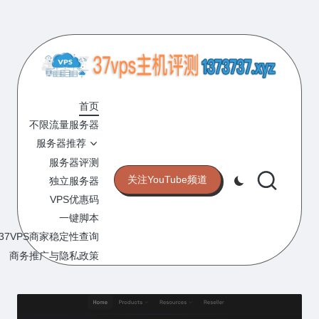
Skip
to
content
3
专
业
首页
7
的
不限流量服务器
V
VPS
服务器推荐
服
P
服务器评测
务
关注YouTube频道
独立服务器
S
器
VPS优惠码
评
主
一键脚本
测
机
37VPS商家稳定性查询
网
站
商务推广与隐私政策
评
测