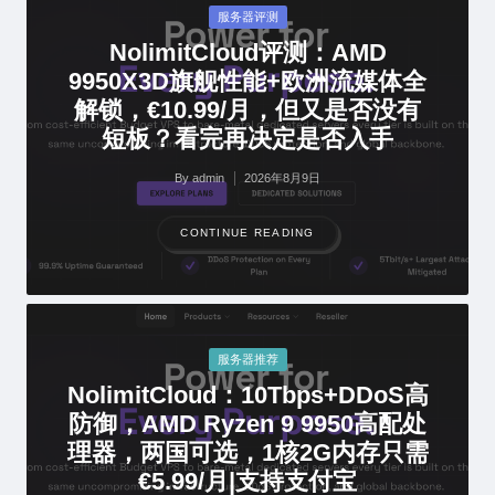
Posted
服务器评测
in
NolimitCloud评测：AMD
9950X3D旗舰性能+欧洲流媒体全
解锁，€10.99/月，但又是否没有
短板？看完再决定是否入手
By
admin
2026年8月9日
Posted
by
CONTINUE READING
Posted
服务器推荐
in
NolimitCloud：10Tbps+DDoS高
防御，AMD Ryzen 9 9950高配处
理器，两国可选，1核2G内存只需
€5.99/月|支持支付宝