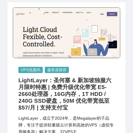
Posted
VPS优惠码
服务器推荐
in
LightLayer：圣何塞 & 新加坡独服六
月限时特惠 | 免费升级优化带宽 E5-
2660处理器，16G内存，1T HDD /
240G SSD硬盘，50M 优化带宽低至
$57/月 | 支持支付宝
LightLayer，成立于2024年，是Megalayer的子品
牌，专注于提供轻量级云计算和高效的VPS（虚拟专
用服务器）解决方案。37VPS主…