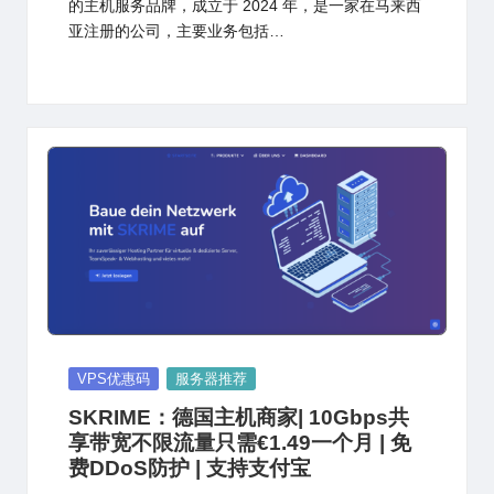
的主机服务品牌，成立于 2024 年，是一家在马来西
亚注册的公司，主要业务包括…
Posted
VPS优惠码
服务器推荐
in
SKRIME：德国主机商家| 10Gbps共
享带宽不限流量只需€1.49一个月 | 免
费DDoS防护 | 支持支付宝