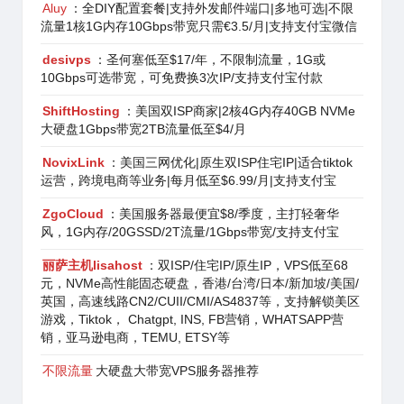
Aluy
：全DIY配置套餐|支持外发邮件端口|多地可选|不限
流量1核1G内存10Gbps带宽只需€3.5/月|支持支付宝微信
desivps
：圣何塞低至$17/年，不限制流量，1G或
10Gbps可选带宽，可免费换3次IP/支持支付宝付款
ShiftHosting
：美国双ISP商家|2核4G内存40GB NVMe
大硬盘1Gbps带宽2TB流量低至$4/月
NovixLink
：美国三网优化|原生双ISP住宅IP|适合tiktok
运营，跨境电商等业务|每月低至$6.99/月|支持支付宝
ZgoCloud
：美国服务器最便宜$8/季度，主打轻奢华
风，1G内存/20GSSD/2T流量/1Gbps带宽/支持支付宝
丽萨主机lisahost
：双ISP/住宅IP/原生IP，VPS低至68
元，NVMe高性能固态硬盘，香港/台湾/日本/新加坡/美国/
英国，高速线路CN2/CUII/CMI/AS4837等，支持解锁美区
游戏，Tiktok， Chatgpt, INS, FB营销，WHATSAPP营
销，亚马逊电商，TEMU, ETSY等
不限流量
大硬盘大带宽VPS服务器推荐