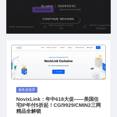
By
admin
2026年8月4日
Posted
by
CONTINUE READING
Posted
服务器推荐
in
NovixLink：年中618大促——美国住
宅IP年付5折起！CG/9929/CMIN2三网
精品全解锁