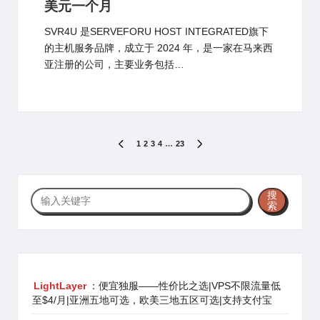
美元一个月
SVR4U 是SERVEFORU HOST INTEGRATED旗下
的主机服务品牌，成立于 2024 年，是一家在马来西
亚注册的公司，主要业务包括…
文
1
2
3
4
…
23
PREVIOUS
NEXT
PAGE
PAGE
章
分
搜
搜
索
索
页
LightLayer
：便宜独服——性价比之选|VPS不限流量低
至$4/月|亚洲五地可选，欧美三地五区可选|支持支付宝