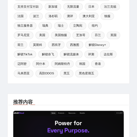
支持支付宝付款
新加坡
无限流量
日本
法兰克福
法国
波兰
洛杉矶
测评
澳大利亚
独服
独立服务器
瑞典
瑞士
立陶宛
纽约
罗马尼亚
美国
美国独服
芝加哥
芬兰
英国
荷兰
莫斯科
西班牙
西雅图
解锁Disney+
解锁TikTok
解锁奈飞
解锁流媒体
评测
达拉斯
迈阿密
阿什本
阿姆斯特丹
韩国
香港
马来西亚
高防DDOS
黑五
黑色星期五
推荐内容