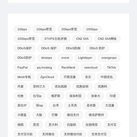
1Gbps
1Gbps带宽
2Gbps带宽
10Gbps
10Gbps带宽
37VPS主机评测
CN2 GIA
CN2 GIA网络
DDoS保护
DDoS 保护
DDoS防御
DDoS 防护
DDoS防护
desivps
evoxt
Lightlayer
orangevps
PayPal
pq.hosting
RackNerd
rarecloud
TikTok
tiktok专线
ZgoCloud
不限流量
东京
中国优化
丹麦
亚特兰大
优化线路
优惠促销
优惠码
伦敦
住宅ip
俄罗斯
保加利亚
加拿大
印度
原生IP
双isp
台湾
土耳其
圣何塞
大流量
大硬盘
大阪
巴黎
微信支付
德克萨斯州
德国
悉尼
意大利
抗版权
拉脱维亚
支付宝
支付宝付款
支持微信
支持微信付款
支持支付宝