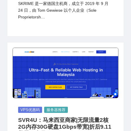
SKRIME 是一家德国主机商，成立于 2019 年 9 月
24 日，由 Tom Gewiese 以个人企业（Sole
Proprietorsh…
Posted
VPS优惠码
服务器推荐
in
SVR4U：马来西亚商家|无限流量2核
2G内存30G硬盘1Gbps带宽|折后9.11