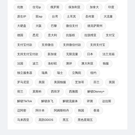
伦敦
住宅ip
俄罗斯
保加利亚
加拿大
印度
原生IP
双isp
台湾
土耳其
圣何塞
大流量
大硬盘
大阪
巴黎
微信支付
德克萨斯州
德国
悉尼
意大利
抗版权
拉脱维亚
支付宝
支付宝付款
支持微信
支持微信付款
支持支付宝
支持支付宝付款
新加坡
无限流量
日本
法兰克福
法国
波兰
洛杉矶
测评
澳大利亚
独服
独立服务器
瑞典
瑞士
立陶宛
纽约
罗马尼亚
美国
美国独服
芝加哥
芬兰
英国
荷兰
莫斯科
西班牙
西雅图
解锁Disney+
解锁TikTok
解锁奈飞
解锁流媒体
评测
达拉斯
迈阿密
阿什本
阿姆斯特丹
韩国
香港
马来西亚
高防DDOS
黑五
黑色星期五