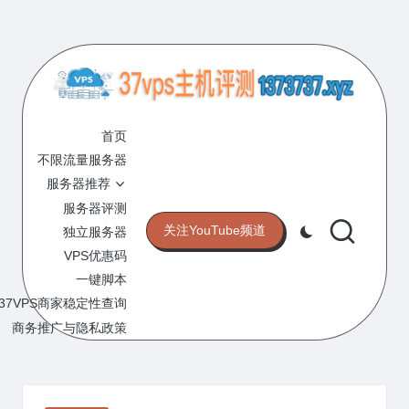
Skip
to
content
3
专
业
首页
7
的
不限流量服务器
V
VPS
服务器推荐
服
P
服务器评测
务
关注YouTube频道
独立服务器
S
器
VPS优惠码
评
主
一键脚本
测
机
37VPS商家稳定性查询
网
站
商务推广与隐私政策
评
测