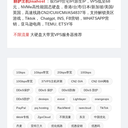
丽萨主机lisahost
：双ISP/住宅IP/原生IP，VPS低至68
元，NVMe高性能固态硬盘，香港/台湾/日本/新加坡/美国/
英国，高速线路CN2/CUII/CMI/AS4837等，支持解锁美区
游戏，Tiktok， Chatgpt, INS, FB营销，WHATSAPP营
销，亚马逊电商，TEMU, ETSY等
不限流量
大硬盘大带宽VPS服务器推荐
1Gbps
1Gbps带宽
2Gbps带宽
10Gbps
10Gbps带宽
37VPS主机评测
CN2 GIA
CN2 GIA网络
DDoS保护
DDoS 保护
DDoS防御
DDoS 防护
DDoS防护
desivps
evoxt
Lightlayer
orangevps
PayPal
pq.hosting
RackNerd
rarecloud
TikTok
tiktok专线
ZgoCloud
不限流量
东京
中国优化
丹麦
亚特兰大
优化线路
优惠促销
优惠码