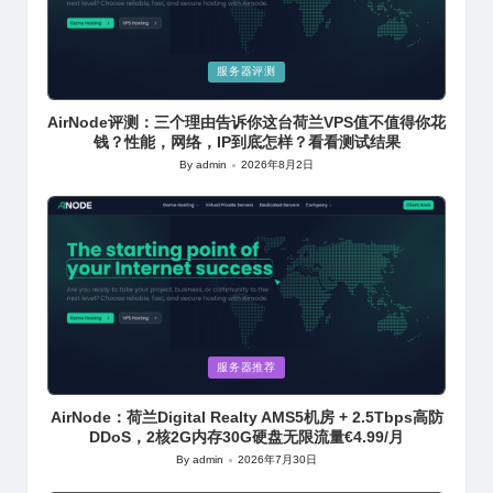
Posted
服务器评测
in
AirNode评测：三个理由告诉你这台荷兰VPS值不值得你花
钱？性能，网络，IP到底怎样？看看测试结果
By
admin
2026年8月2日
Posted
by
Posted
服务器推荐
in
AirNode：荷兰Digital Realty AMS5机房 + 2.5Tbps高防
DDoS，2核2G内存30G硬盘无限流量€4.99/月
By
admin
2026年7月30日
Posted
by