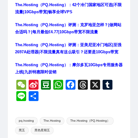
The.Hosting（PQ.Hosting）：42个冷门国家地区可选|不限
流量|10Gbps带宽|畅享全球VPS
The.Hosting（PQ.Hosting）评测：克罗地亚怎样？|做网站
合适吗？|每月最低€4.77|10Gbps带宽不限流量
The.Hosting（PQ.Hosting）评测：亚美尼亚冷门地区|至强
2697A处理器|不限流量真有这么吸引？还要是10Gbps带宽
The.Hosting（PQ.Hosting）：摩尔多瓦10Gbps专用服务器
上线|九折特惠限时促销
W
Si
D
W
F
T
X
T
e
n
o
h
a
hr
u
Li
分
C
a
u
at
c
e
m
n
享
h
W
b
s
e
a
bl
e
Tags:
at
ei
a
A
b
d
r
pq.hosting
The.Hosting
The.Hosting（PQ.Hosting）
黑五
黑色星期五
b
n
p
o
s