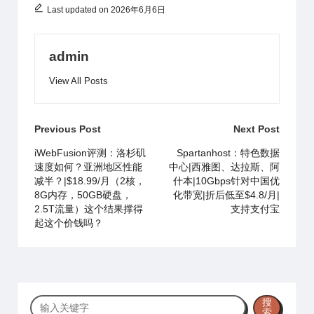
o
p
o
Last updated on 2026年6月6日
k
admin
View All Posts
Post
Previous Post
Next Post
navigation
iWebFusion评测：洛杉矶
Spartanhost：特色数据
速度如何？亚洲地区性能
中心|西雅图、达拉斯、阿
减半？|$18.99/月（2核，
什本|10Gbps针对中国优
8G内存，50GB硬盘，
化带宽|折后低至$4.8/月|
2.5T流量）这个结果撑得
支持支付宝
起这个价钱吗？
搜
搜
索
索