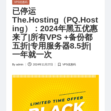
Posted
VPS优惠码
in
已停运
The.Hosting（PQ.Host
ing）：2024年黑五优惠
来了|所有VPS +备份都
五折|专用服务器8.5折|
一年就一次
By
admin
2024年11月27日
VPS优惠码
Posted
Posted
by
in