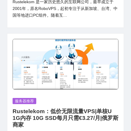
Rustelekom 是一家历史悠久的互联网公司，最早成立于
2001年，原名RoboVPS，起初专注于从新加坡、台湾、中
国等地进口PC组件。随着互…
Posted
服务器推荐
in
Rustelekom：低价无限流量VPS|单核U
1G内存 10G SSD每月只需€3.27/月|俄罗斯
商家