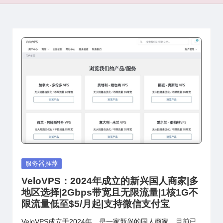
Posted
服务器推荐
in
VeloVPS：2024年成立的新兴国人商家|多
地区选择|2Gbps带宽且无限流量|1核1G不
限流量低至$5/月起|支持微信支付宝
VeloVPS成立于2024年，是一家新兴的国人商家，目前已