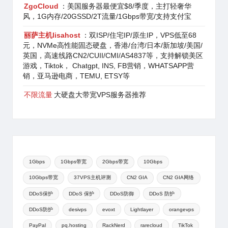
ZgoCloud
：美国服务器最便宜$8/季度，主打轻奢华
风，1G内存/20GSSD/2T流量/1Gbps带宽/支持支付宝
丽萨主机lisahost
：双ISP/住宅IP/原生IP，VPS低至68
元，NVMe高性能固态硬盘，香港/台湾/日本/新加坡/美国/
英国，高速线路CN2/CUII/CMI/AS4837等，支持解锁美区
游戏，Tiktok， Chatgpt, INS, FB营销，WHATSAPP营
销，亚马逊电商，TEMU, ETSY等
不限流量
大硬盘大带宽VPS服务器推荐
1Gbps
1Gbps带宽
2Gbps带宽
10Gbps
10Gbps带宽
37VPS主机评测
CN2 GIA
CN2 GIA网络
DDoS保护
DDoS 保护
DDoS防御
DDoS 防护
DDoS防护
desivps
evoxt
Lightlayer
orangevps
PayPal
pq.hosting
RackNerd
rarecloud
TikTok