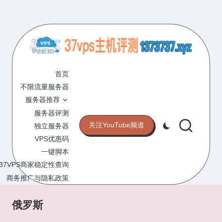
Skip
to
content
3
专
业
首页
7
的
不限流量服务器
V
VPS
服务器推荐
服
P
服务器评测
务
关注YouTube频道
独立服务器
S
器
VPS优惠码
评
主
一键脚本
测
机
37VPS商家稳定性查询
网
站
商务推广与隐私政策
评
测
俄罗斯