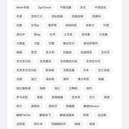
tiktok专线
ZgoCloud
不限流量
东京
中国优化
丹麦
亚特兰大
优化线路
优惠促销
优惠码
伦敦
住宅ip
俄罗斯
保加利亚
加拿大
印度
原生IP
双isp
台湾
土耳其
圣何塞
大流量
大硬盘
大阪
巴黎
微信支付
德克萨斯州
德国
悉尼
意大利
抗版权
拉脱维亚
支付宝
支付宝付款
支持微信
支持微信付款
支持支付宝
支持支付宝付款
新加坡
无限流量
日本
法兰克福
法国
波兰
洛杉矶
测评
澳大利亚
独服
独立服务器
瑞典
瑞士
立陶宛
纽约
罗马尼亚
美国
美国独服
芝加哥
芬兰
英国
荷兰
莫斯科
西班牙
西雅图
解锁Disney+
解锁TikTok
解锁奈飞
解锁流媒体
评测
达拉斯
迈阿密
阿什本
阿姆斯特丹
韩国
香港