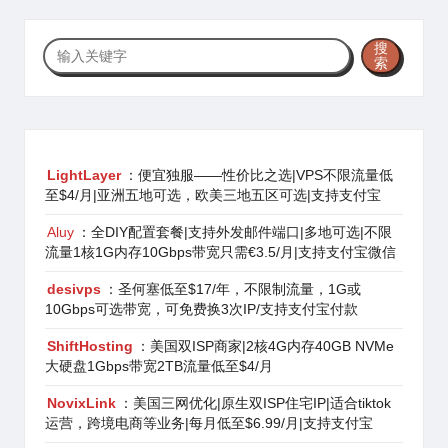
搜
搜
索
索
LightLayer
：便宜独服——性价比之选|VPS不限流量低
至$4/月|亚洲五地可选，欧美三地五区可选|支持支付宝
Aluy
：全DIY配置套餐|支持外发邮件端口|多地可选|不限
流量1核1G内存10Gbps带宽只需€3.5/月|支持支付宝微信
desivps
：圣何塞低至$17/年，不限制流量，1G或
10Gbps可选带宽，可免费换3次IP/支持支付宝付款
ShiftHosting
：美国双ISP商家|2核4G内存40GB NVMe
大硬盘1Gbps带宽2TB流量低至$4/月
NovixLink
：美国三网优化|原生双ISP住宅IP|适合tiktok
运营，跨境电商等业务|每月低至$6.99/月|支持支付宝