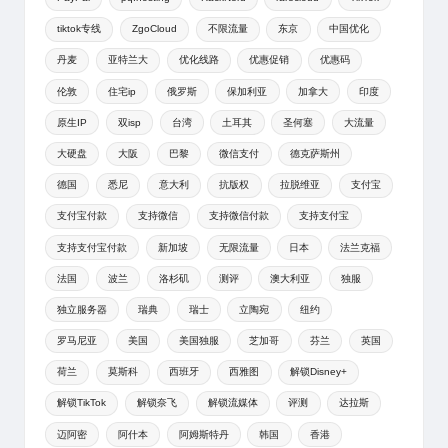
tiktok专线
ZgoCloud
不限流量
东京
中国优化
丹麦
亚特兰大
优化线路
优惠促销
优惠码
伦敦
住宅ip
俄罗斯
保加利亚
加拿大
印度
原生IP
双isp
台湾
土耳其
圣何塞
大流量
大硬盘
大阪
巴黎
微信支付
德克萨斯州
德国
悉尼
意大利
抗版权
拉脱维亚
支付宝
支付宝付款
支持微信
支持微信付款
支持支付宝
支持支付宝付款
新加坡
无限流量
日本
法兰克福
法国
波兰
洛杉矶
测评
澳大利亚
独服
独立服务器
瑞典
瑞士
立陶宛
纽约
罗马尼亚
美国
美国独服
芝加哥
芬兰
英国
荷兰
莫斯科
西班牙
西雅图
解锁Disney+
解锁TikTok
解锁奈飞
解锁流媒体
评测
达拉斯
迈阿密
阿什本
阿姆斯特丹
韩国
香港