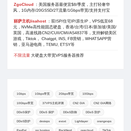
ZgoCloud
：美国服务器最便宜$8/季度，主打轻奢华
风，1G内存/20GSSD/2T流量/1Gbps带宽/支持支付宝
丽萨主机lisahost
：双ISP/住宅IP/原生IP，VPS低至68
元，NVMe高性能固态硬盘，香港/台湾/日本/新加坡/美国/
英国，高速线路CN2/CUII/CMI/AS4837等，支持解锁美区
游戏，Tiktok， Chatgpt, INS, FB营销，WHATSAPP营
销，亚马逊电商，TEMU, ETSY等
不限流量
大硬盘大带宽VPS服务器推荐
1Gbps
1Gbps带宽
2Gbps带宽
10Gbps
10Gbps带宽
37VPS主机评测
CN2 GIA
CN2 GIA网络
DDoS保护
DDoS 保护
DDoS防御
DDoS 防护
DDoS防护
desivps
evoxt
Lightlayer
orangevps
PayPal
pq.hosting
RackNerd
rarecloud
TikTok