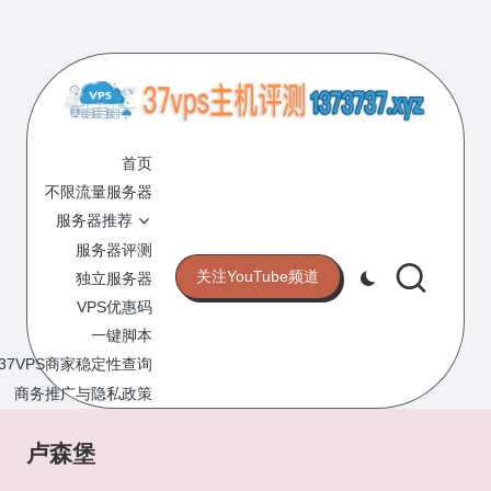
Skip
to
content
3
专
业
首页
7
的
不限流量服务器
V
VPS
服务器推荐
服
P
服务器评测
务
关注YouTube频道
独立服务器
S
器
VPS优惠码
评
主
一键脚本
测
机
37VPS商家稳定性查询
网
站
商务推广与隐私政策
评
测
卢森堡