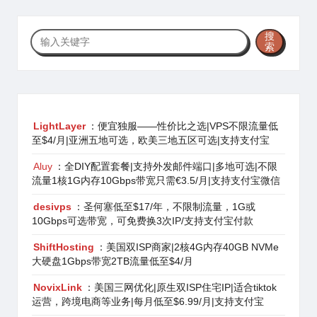
搜
搜
索
索
LightLayer
：便宜独服——性价比之选|VPS不限流量低
至$4/月|亚洲五地可选，欧美三地五区可选|支持支付宝
Aluy
：全DIY配置套餐|支持外发邮件端口|多地可选|不限
流量1核1G内存10Gbps带宽只需€3.5/月|支持支付宝微信
desivps
：圣何塞低至$17/年，不限制流量，1G或
10Gbps可选带宽，可免费换3次IP/支持支付宝付款
ShiftHosting
：美国双ISP商家|2核4G内存40GB NVMe
大硬盘1Gbps带宽2TB流量低至$4/月
NovixLink
：美国三网优化|原生双ISP住宅IP|适合tiktok
运营，跨境电商等业务|每月低至$6.99/月|支持支付宝