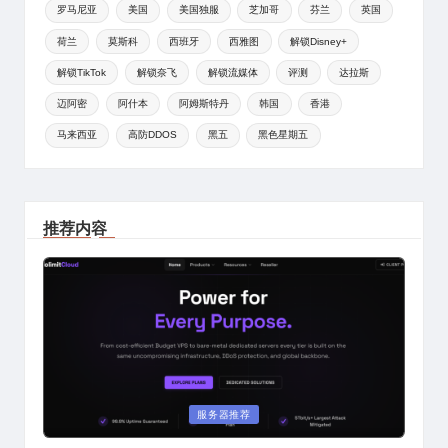
罗马尼亚
美国
美国独服
芝加哥
芬兰
英国
荷兰
莫斯科
西班牙
西雅图
解锁Disney+
解锁TikTok
解锁奈飞
解锁流媒体
评测
达拉斯
迈阿密
阿什本
阿姆斯特丹
韩国
香港
马来西亚
高防DDOS
黑五
黑色星期五
推荐内容
Posted
服务器推荐
in