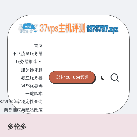
Skip
to
content
3
专
业
首页
7
的
不限流量服务器
V
VPS
服务器推荐
服
P
服务器评测
务
关注YouTube频道
独立服务器
S
器
VPS优惠码
评
主
一键脚本
测
机
37VPS商家稳定性查询
网
站
商务推广与隐私政策
评
测
多伦多