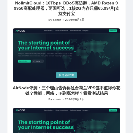
NolimitCloud：10Tbps+DDoS高防御，AMD Ryzen 9
9950高配处理器，两国可选，1核2G内存只需€5.99/月|支
持支付宝
By
admin
2026年8月4日
Posted
by
Posted
服务器评测
in
AirNode评测：三个理由告诉你这台荷兰VPS值不值得你花
钱？性能，网络，IP到底怎样？看看测试结果
By
admin
2026年8月2日
Posted
by