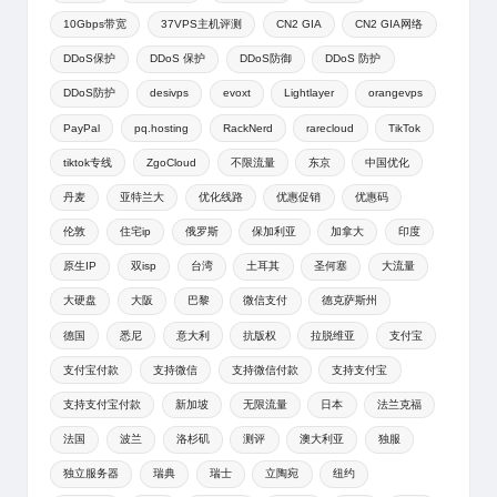
10Gbps带宽
37VPS主机评测
CN2 GIA
CN2 GIA网络
DDoS保护
DDoS 保护
DDoS防御
DDoS 防护
DDoS防护
desivps
evoxt
Lightlayer
orangevps
PayPal
pq.hosting
RackNerd
rarecloud
TikTok
tiktok专线
ZgoCloud
不限流量
东京
中国优化
丹麦
亚特兰大
优化线路
优惠促销
优惠码
伦敦
住宅ip
俄罗斯
保加利亚
加拿大
印度
原生IP
双isp
台湾
土耳其
圣何塞
大流量
大硬盘
大阪
巴黎
微信支付
德克萨斯州
德国
悉尼
意大利
抗版权
拉脱维亚
支付宝
支付宝付款
支持微信
支持微信付款
支持支付宝
支持支付宝付款
新加坡
无限流量
日本
法兰克福
法国
波兰
洛杉矶
测评
澳大利亚
独服
独立服务器
瑞典
瑞士
立陶宛
纽约