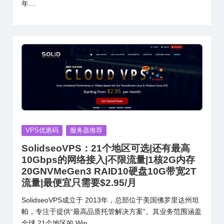
年…
Posted
VPS优惠码
服务器推荐
in
SolidseoVPS：21个地区可选|还有最高
10Gbps的网络接入|不限流量|1核2G内存
20GNVMeGen3 RAID10硬盘10G带宽2T
流量|最便宜只需要$2.95/月
SolidseoVPS成立于 2013年，总部位于美国佛罗里达州坦
帕，专注于提供“最高品质托管解决方案”。其业务范围涵盖
全球 21个地区的 Win…