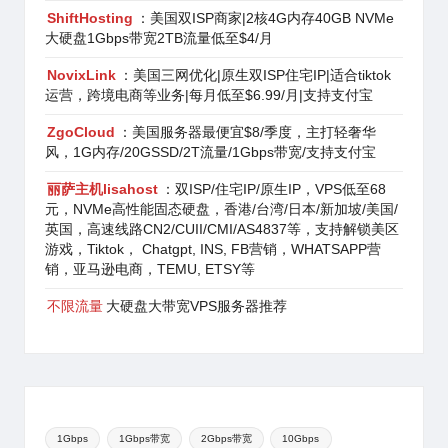
ShiftHosting
：美国双ISP商家|2核4G内存40GB NVMe
大硬盘1Gbps带宽2TB流量低至$4/月
NovixLink
：美国三网优化|原生双ISP住宅IP|适合tiktok
运营，跨境电商等业务|每月低至$6.99/月|支持支付宝
ZgoCloud
：美国服务器最便宜$8/季度，主打轻奢华
风，1G内存/20GSSD/2T流量/1Gbps带宽/支持支付宝
丽萨主机lisahost
：双ISP/住宅IP/原生IP，VPS低至68
元，NVMe高性能固态硬盘，香港/台湾/日本/新加坡/美国/
英国，高速线路CN2/CUII/CMI/AS4837等，支持解锁美区
游戏，Tiktok， Chatgpt, INS, FB营销，WHATSAPP营
销，亚马逊电商，TEMU, ETSY等
不限流量
大硬盘大带宽VPS服务器推荐
1Gbps
1Gbps带宽
2Gbps带宽
10Gbps