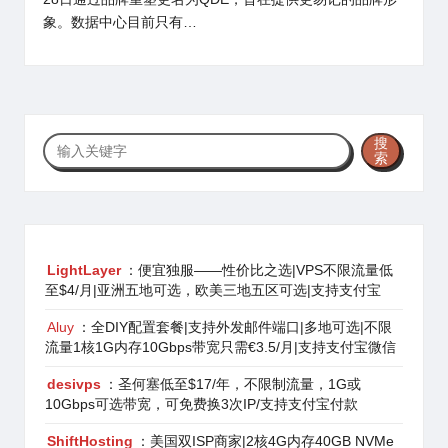
象。数据中心目前只有…
搜
搜
索
索
LightLayer
：便宜独服——性价比之选|VPS不限流量低
至$4/月|亚洲五地可选，欧美三地五区可选|支持支付宝
Aluy
：全DIY配置套餐|支持外发邮件端口|多地可选|不限
流量1核1G内存10Gbps带宽只需€3.5/月|支持支付宝微信
desivps
：圣何塞低至$17/年，不限制流量，1G或
10Gbps可选带宽，可免费换3次IP/支持支付宝付款
ShiftHosting
：美国双ISP商家|2核4G内存40GB NVMe