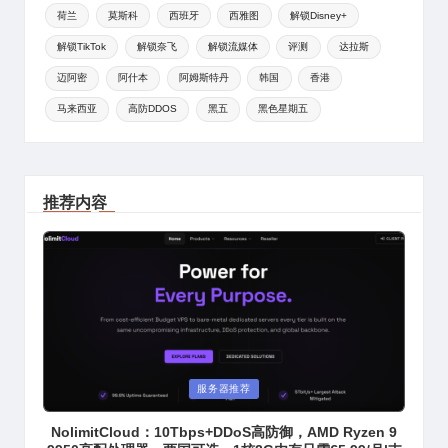
荷兰
莫斯科
西班牙
西雅图
解锁Disney+
解锁TikTok
解锁奈飞
解锁流媒体
评测
达拉斯
迈阿密
阿什本
阿姆斯特丹
韩国
香港
马来西亚
高防DDOS
黑五
黑色星期五
推荐内容
Posted
服务器推荐
in
NolimitCloud：10Tbps+DDoS高防御，AMD Ryzen 9