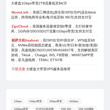
大硬盘1Gbps带宽2TB流量低至$4/月
NovixLink
：美国三网优化|原生双ISP住宅IP|适合tiktok
运营，跨境电商等业务|每月低至$6.99/月|支持支付宝
ZgoCloud
：美国服务器最便宜$8/季度，主打轻奢华
风，1G内存/20GSSD/2T流量/1Gbps带宽/支持支付宝
丽萨主机lisahost
：双ISP/住宅IP/原生IP，VPS低至68
元，NVMe高性能固态硬盘，香港/台湾/日本/新加坡/美国/
英国，高速线路CN2/CUII/CMI/AS4837等，支持解锁美区
游戏，Tiktok， Chatgpt, INS, FB营销，WHATSAPP营
销，亚马逊电商，TEMU, ETSY等
不限流量
大硬盘大带宽VPS服务器推荐
1Gbps
1Gbps带宽
2Gbps带宽
10Gbps
10Gbps带宽
37VPS主机评测
CN2 GIA
CN2 GIA网络