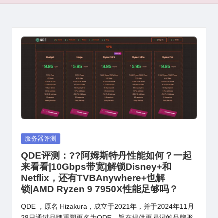
Posted
服务器评测
in
QDE评测：??阿姆斯特丹性能如何？一起
来看看|10Gbps带宽|解锁Disney+和
Netflix，还有TVBAnywhere+也解
锁|AMD Ryzen 9 7950X性能足够吗？
QDE ，原名 Hizakura，成立于2021年，并于2024年11月
28日通过品牌重塑更名为QDE，旨在提供更易记的品牌形