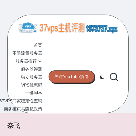
Skip
to
content
3
专
业
首页
7
的
不限流量服务器
V
VPS
服务器推荐
服
P
服务器评测
务
关注YouTube频道
独立服务器
S
器
VPS优惠码
评
主
一键脚本
测
机
37VPS商家稳定性查询
网
站
商务推广与隐私政策
评
测
奈飞