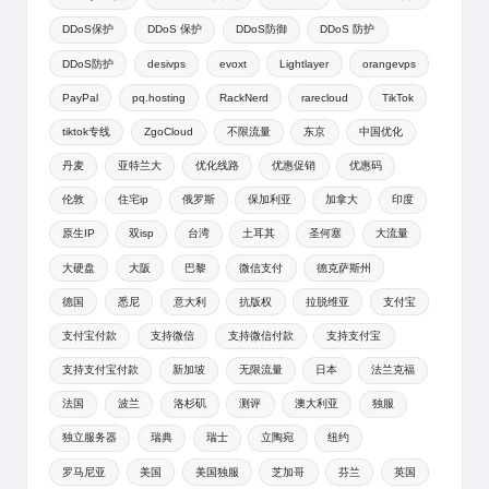
DDoS保护
DDoS 保护
DDoS防御
DDoS 防护
DDoS防护
desivps
evoxt
Lightlayer
orangevps
PayPal
pq.hosting
RackNerd
rarecloud
TikTok
tiktok专线
ZgoCloud
不限流量
东京
中国优化
丹麦
亚特兰大
优化线路
优惠促销
优惠码
伦敦
住宅ip
俄罗斯
保加利亚
加拿大
印度
原生IP
双isp
台湾
土耳其
圣何塞
大流量
大硬盘
大阪
巴黎
微信支付
德克萨斯州
德国
悉尼
意大利
抗版权
拉脱维亚
支付宝
支付宝付款
支持微信
支持微信付款
支持支付宝
支持支付宝付款
新加坡
无限流量
日本
法兰克福
法国
波兰
洛杉矶
测评
澳大利亚
独服
独立服务器
瑞典
瑞士
立陶宛
纽约
罗马尼亚
美国
美国独服
芝加哥
芬兰
英国