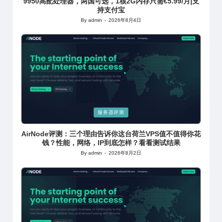
9950高配处理器，两国可选，1核2G内存只需€5.99/月|支
持支付宝
By
admin
2026年8月4日
Posted
by
Posted
服务器评测
in
AirNode评测：三个理由告诉你这台荷兰VPS值不值得你花
钱？性能，网络，IP到底怎样？看看测试结果
By
admin
2026年8月2日
Posted
by