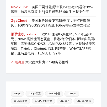
NovixLink
：美国三网优化|原生双ISP住宅IP|适合tiktok
运营，跨境电商等业务|每月低至$6.99/月|支持支付宝
ZgoCloud
：美国服务器最便宜$8/季度，主打轻奢华
风，1G内存/20GSSD/2T流量/1Gbps带宽/支持支付宝
丽萨主机lisahost
：双ISP/住宅IP/原生IP，VPS低至68
元，NVMe高性能固态硬盘，香港/台湾/日本/新加坡/美国/
英国，高速线路CN2/CUII/CMI/AS4837等，支持解锁美区
游戏，Tiktok， Chatgpt, INS, FB营销，WHATSAPP营
销，亚马逊电商，TEMU, ETSY等
不限流量
大硬盘大带宽VPS服务器推荐
1Gbps
1Gbps带宽
2Gbps带宽
10Gbps
10Gbps带宽
37VPS主机评测
CN2 GIA
CN2 GIA网络