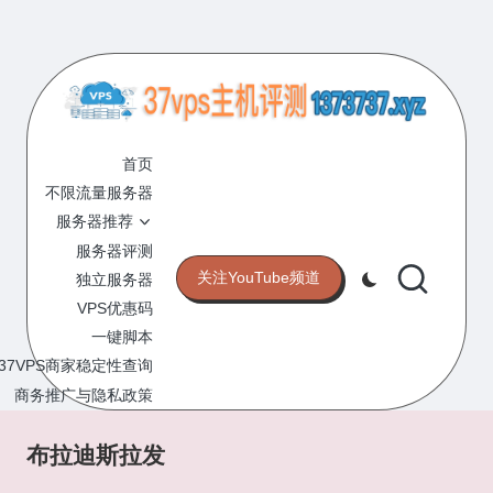
Skip
to
content
3
专
业
首页
7
的
不限流量服务器
V
VPS
服务器推荐
服
P
服务器评测
务
关注YouTube频道
独立服务器
S
器
VPS优惠码
评
主
一键脚本
测
机
37VPS商家稳定性查询
网
站
商务推广与隐私政策
评
测
布拉迪斯拉发