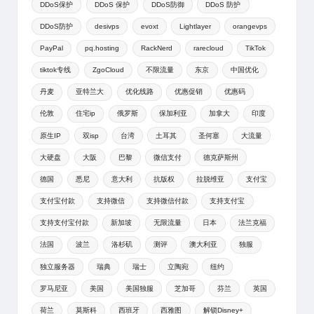
DDoS保护
DDoS 保护
DDoS防御
DDoS 防护
DDoS防护
desivps
evoxt
Lightlayer
orangevps
PayPal
pq.hosting
RackNerd
rarecloud
TikTok
tiktok专线
ZgoCloud
不限流量
东京
中国优化
丹麦
亚特兰大
优化线路
优惠促销
优惠码
伦敦
住宅ip
俄罗斯
保加利亚
加拿大
印度
原生IP
双isp
台湾
土耳其
圣何塞
大流量
大硬盘
大阪
巴黎
微信支付
德克萨斯州
德国
悉尼
意大利
抗版权
拉脱维亚
支付宝
支付宝付款
支持微信
支持微信付款
支持支付宝
支持支付宝付款
新加坡
无限流量
日本
法兰克福
法国
波兰
洛杉矶
测评
澳大利亚
独服
独立服务器
瑞典
瑞士
立陶宛
纽约
罗马尼亚
美国
美国独服
芝加哥
芬兰
英国
荷兰
莫斯科
西班牙
西雅图
解锁Disney+