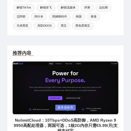
解锁TikTok
解锁奈飞
解锁流媒体
评测
达拉斯
迈阿密
阿什本
阿姆斯特丹
韩国
香港
马来西亚
高防DDOS
黑五
黑色星期五
推荐内容
Posted
服务器推荐
in
NolimitCloud：10Tbps+DDoS高防御，AMD Ryzen 9
9950高配处理器，两国可选，1核2G内存只需€5.99/月|支
持支付宝