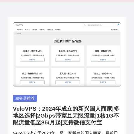
Posted
服务器推荐
in
VeloVPS：2024年成立的新兴国人商家|多
地区选择|2Gbps带宽且无限流量|1核1G不
限流量低至$5/月起|支持微信支付宝
VeloVPS成立于2024年，是一家新兴的国人商家，目前已