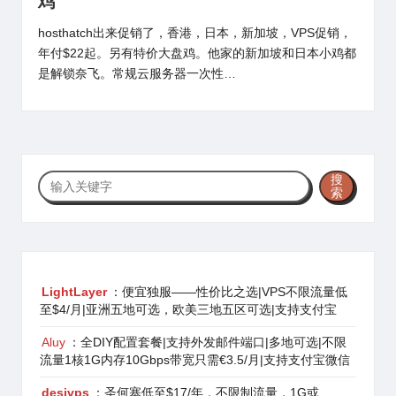
鸡
hosthatch出来促销了，香港，日本，新加坡，VPS促销，
年付$22起。另有特价大盘鸡。他家的新加坡和日本小鸡都
是解锁奈飞。常规云服务器一次性…
搜
搜
索
索
LightLayer
：便宜独服——性价比之选|VPS不限流量低
至$4/月|亚洲五地可选，欧美三地五区可选|支持支付宝
Aluy
：全DIY配置套餐|支持外发邮件端口|多地可选|不限
流量1核1G内存10Gbps带宽只需€3.5/月|支持支付宝微信
desivps
：圣何塞低至$17/年，不限制流量，1G或