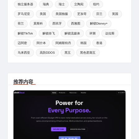
独立服务器
瑞典
瑞士
立陶宛
纽约
罗马尼亚
美国
美国独服
芝加哥
芬兰
英国
荷兰
莫斯科
西班牙
西雅图
解锁Disney+
解锁TikTok
解锁奈飞
解锁流媒体
评测
达拉斯
迈阿密
阿什本
阿姆斯特丹
韩国
香港
马来西亚
高防DDOS
黑五
黑色星期五
推荐内容