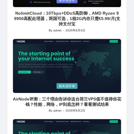
Posted
服务器推荐
in
NolimitCloud：10Tbps+DDoS高防御，AMD Ryzen 9
9950高配处理器，两国可选，1核2G内存只需€5.99/月|支
持支付宝
By
admin
2026年8月4日
Posted
by
Posted
服务器评测
in
AirNode评测：三个理由告诉你这台荷兰VPS值不值得你花
钱？性能，网络，IP到底怎样？看看测试结果
By
admin
2026年8月2日
Posted
by