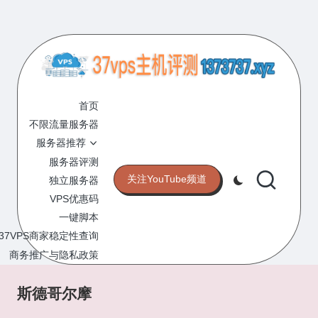
Skip
to
content
3
专
业
首页
7
的
不限流量服务器
V
VPS
服务器推荐
服
P
服务器评测
务
关注YouTube频道
独立服务器
S
器
VPS优惠码
评
主
一键脚本
测
机
37VPS商家稳定性查询
网
站
商务推广与隐私政策
评
测
斯德哥尔摩