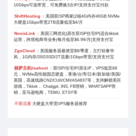
10Gbps可选带宽，可免费换3次IP/支持支付宝付款
ShiftHosting
：美国双ISP商家|2核4G内存40GB NVMe
大硬盘1Gbps带宽2TB流量低至$4/月
NovixLink
：美国三网优化|原生双ISP住宅IP|适合tiktok
运营，跨境电商等业务|每月低至$6.99/月|支持支付宝
ZgoCloud
：美国服务器最便宜$8/季度，主打轻奢华
风，1G内存/20GSSD/2T流量/1Gbps带宽/支持支付宝
丽萨主机lisahost
：双ISP/住宅IP/原生IP，VPS低至68
元，NVMe高性能固态硬盘，香港/台湾/日本/新加坡/美国/
英国，高速线路CN2/CUII/CMI/AS4837等，支持解锁美区
游戏，Tiktok， Chatgpt, INS, FB营销，WHATSAPP营
销，亚马逊电商，TEMU, ETSY等
不限流量
大硬盘大带宽VPS服务器推荐