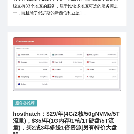
经支持33个地区的服务，属于比较多地区可选的服务商之
一，而且除了俄罗斯的新西伯利亚是1…
Posted
服务器推荐
in
hosthatch：$29/年(4G/2核/50gNVMe/5T
流量)，$35/年(1G内存/1核/1T硬盘/5T流
量)，买2或3年多送1倍资源|另有特价大盘