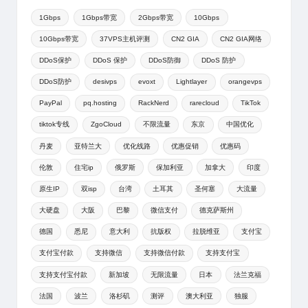
1Gbps
1Gbps带宽
2Gbps带宽
10Gbps
10Gbps带宽
37VPS主机评测
CN2 GIA
CN2 GIA网络
DDoS保护
DDoS 保护
DDoS防御
DDoS 防护
DDoS防护
desivps
evoxt
Lightlayer
orangevps
PayPal
pq.hosting
RackNerd
rarecloud
TikTok
tiktok专线
ZgoCloud
不限流量
东京
中国优化
丹麦
亚特兰大
优化线路
优惠促销
优惠码
伦敦
住宅ip
俄罗斯
保加利亚
加拿大
印度
原生IP
双isp
台湾
土耳其
圣何塞
大流量
大硬盘
大阪
巴黎
微信支付
德克萨斯州
德国
悉尼
意大利
抗版权
拉脱维亚
支付宝
支付宝付款
支持微信
支持微信付款
支持支付宝
支持支付宝付款
新加坡
无限流量
日本
法兰克福
法国
波兰
洛杉矶
测评
澳大利亚
独服