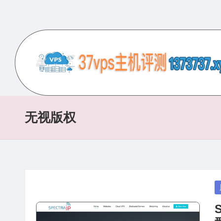
Skip
to
content
3
专
业
7
的
无视版权
V
VPS
服
P
务
S
器
评
主
P
测
in
机
网