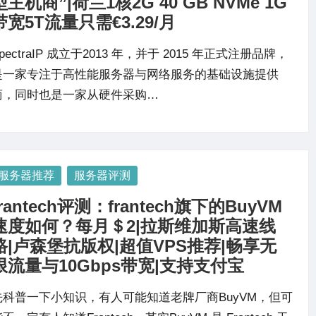
型主机商”|荷兰1核2G 40 GB NVMe 1G
带宽5T流量只需€3.29/月
pectraIP 成立于2013 年，并于 2015 年正式注册品牌，
是一家专注于高性能服务器与网络服务的基础设施提供
商，同时也是一家从硬件采购…
osted
服务器推荐
服务器评测
frantech评测：frantech旗下的BuyVM
速度如何？每月＄2|拉斯维加斯高速线
路|卢森堡抗版权|超值VPS推荐|畅享无
限流量与10Gbps带宽|支持支付宝
先科普一下小知识，有人可能知道老牌厂商BuyVM，但可