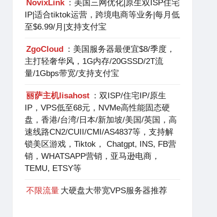
NovixLink
：美国三网优化|原生双ISP住宅
IP|适合tiktok运营，跨境电商等业务|每月低
至$6.99/月|支持支付宝
ZgoCloud
：美国服务器最便宜$8/季度，
主打轻奢华风，1G内存/20GSSD/2T流
量/1Gbps带宽/支持支付宝
丽萨主机lisahost
：双ISP/住宅IP/原生
IP，VPS低至68元，NVMe高性能固态硬
盘，香港/台湾/日本/新加坡/美国/英国，高
速线路CN2/CUII/CMI/AS4837等，支持解
锁美区游戏，Tiktok， Chatgpt, INS, FB营
销，WHATSAPP营销，亚马逊电商，
TEMU, ETSY等
不限流量
大硬盘大带宽VPS服务器推荐