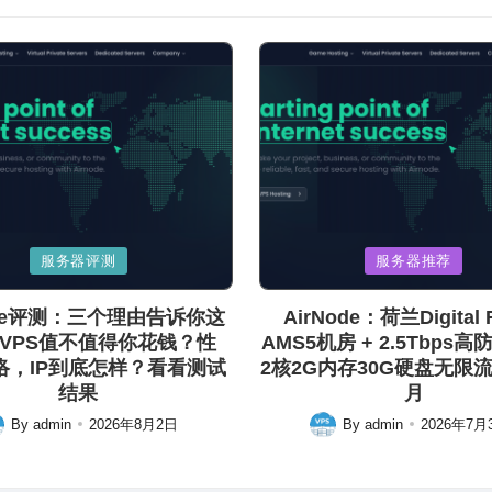
Posted
服务器评测
服务器推荐
in
ode评测：三个理由告诉你这
AirNode：荷兰Digital R
VPS值不值得你花钱？性
AMS5机房 + 2.5Tbps高
络，IP到底怎样？看看测试
2核2G内存30G硬盘无限流量
结果
月
By
admin
2026年8月2日
By
admin
2026年7月
ted
Posted
by