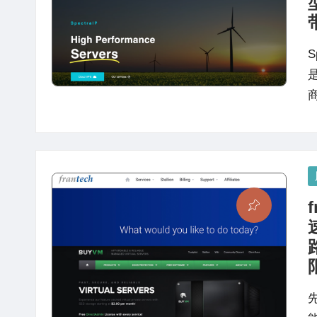
站
评
测
S
P
in