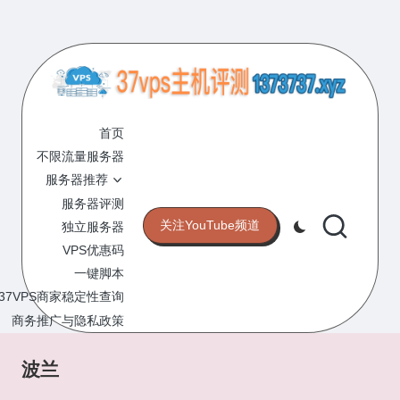
Skip
to
content
3
专
业
首页
7
的
不限流量服务器
V
VPS
服务器推荐
服
P
服务器评测
务
关注YouTube频道
独立服务器
S
器
VPS优惠码
评
主
一键脚本
测
机
37VPS商家稳定性查询
网
站
商务推广与隐私政策
评
测
波兰