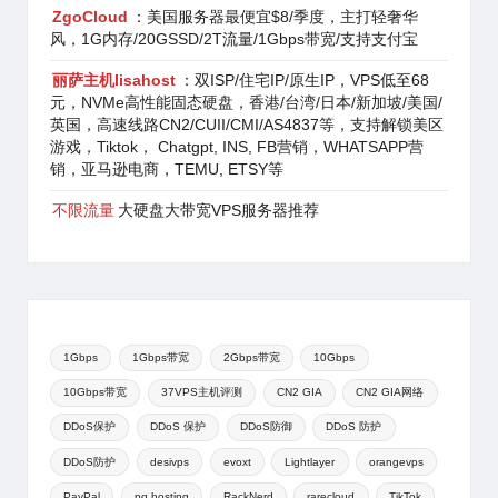
ZgoCloud
：美国服务器最便宜$8/季度，主打轻奢华
风，1G内存/20GSSD/2T流量/1Gbps带宽/支持支付宝
丽萨主机lisahost
：双ISP/住宅IP/原生IP，VPS低至68
元，NVMe高性能固态硬盘，香港/台湾/日本/新加坡/美国/
英国，高速线路CN2/CUII/CMI/AS4837等，支持解锁美区
游戏，Tiktok， Chatgpt, INS, FB营销，WHATSAPP营
销，亚马逊电商，TEMU, ETSY等
不限流量
大硬盘大带宽VPS服务器推荐
1Gbps
1Gbps带宽
2Gbps带宽
10Gbps
10Gbps带宽
37VPS主机评测
CN2 GIA
CN2 GIA网络
DDoS保护
DDoS 保护
DDoS防御
DDoS 防护
DDoS防护
desivps
evoxt
Lightlayer
orangevps
PayPal
pq.hosting
RackNerd
rarecloud
TikTok