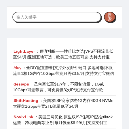
搜
搜
索
索
LightLayer
：便宜独服——性价比之选|VPS不限流量低
至$4/月|亚洲五地可选，欧美三地五区可选|支持支付宝
Aluy
：全DIY配置套餐|支持外发邮件端口|多地可选|不限
流量1核1G内存10Gbps带宽只需€3.5/月|支持支付宝微信
desivps
：圣何塞低至$17/年，不限制流量，1G或
10Gbps可选带宽，可免费换3次IP/支持支付宝付款
ShiftHosting
：美国双ISP商家|2核4G内存40GB NVMe
大硬盘1Gbps带宽2TB流量低至$4/月
NovixLink
：美国三网优化|原生双ISP住宅IP|适合tiktok
运营，跨境电商等业务|每月低至$6.99/月|支持支付宝