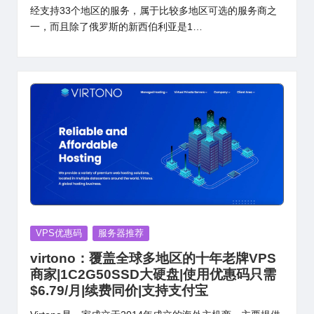
经支持33个地区的服务，属于比较多地区可选的服务商之
一，而且除了俄罗斯的新西伯利亚是1…
Posted
VPS优惠码
服务器推荐
in
virtono：覆盖全球多地区的十年老牌VPS
商家|1C2G50SSD大硬盘|使用优惠码只需
$6.79/月|续费同价|支持支付宝