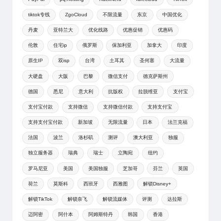
tiktok专线
ZgoCloud
不限流量
东京
中国优化
丹麦
亚特兰大
优化线路
优惠促销
优惠码
伦敦
住宅ip
俄罗斯
保加利亚
加拿大
印度
原生IP
双isp
台湾
土耳其
圣何塞
大流量
大硬盘
大阪
巴黎
微信支付
德克萨斯州
德国
悉尼
意大利
抗版权
拉脱维亚
支付宝
支付宝付款
支持微信
支持微信付款
支持支付宝
支持支付宝付款
新加坡
无限流量
日本
法兰克福
法国
波兰
洛杉矶
测评
澳大利亚
独服
独立服务器
瑞典
瑞士
立陶宛
纽约
罗马尼亚
美国
美国独服
芝加哥
芬兰
英国
荷兰
莫斯科
西班牙
西雅图
解锁Disney+
解锁TikTok
解锁奈飞
解锁流媒体
评测
达拉斯
迈阿密
阿什本
阿姆斯特丹
韩国
香港