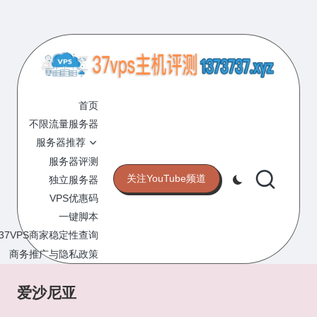
Skip
to
content
3
专
业
首页
7
的
不限流量服务器
V
VPS
服务器推荐
服
P
服务器评测
务
关注YouTube频道
独立服务器
S
器
VPS优惠码
评
主
一键脚本
测
机
37VPS商家稳定性查询
网
站
商务推广与隐私政策
评
测
爱沙尼亚