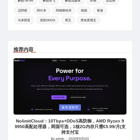
解锁TikTok
解锁奈飞
解锁流媒体
评测
达拉斯
迈阿密
阿什本
阿姆斯特丹
韩国
香港
马来西亚
高防DDOS
黑五
黑色星期五
推荐内容
Posted
服务器推荐
in
NolimitCloud：10Tbps+DDoS高防御，AMD Ryzen 9
9950高配处理器，两国可选，1核2G内存只需€5.99/月|支
持支付宝
By
admin
2026年8月4日