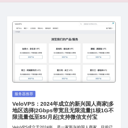
Posted
服务器推荐
in
VeloVPS：2024年成立的新兴国人商家|多
地区选择|2Gbps带宽且无限流量|1核1G不
限流量低至$5/月起|支持微信支付宝
VeloVPS成立于2024年，是一家新兴的国人商家，目前已