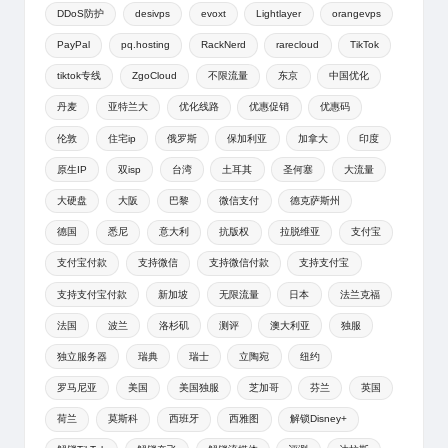
DDoS防护
desivps
evoxt
Lightlayer
orangevps
PayPal
pq.hosting
RackNerd
rarecloud
TikTok
tiktok专线
ZgoCloud
不限流量
东京
中国优化
丹麦
亚特兰大
优化线路
优惠促销
优惠码
伦敦
住宅ip
俄罗斯
保加利亚
加拿大
印度
原生IP
双isp
台湾
土耳其
圣何塞
大流量
大硬盘
大阪
巴黎
微信支付
德克萨斯州
德国
悉尼
意大利
抗版权
拉脱维亚
支付宝
支付宝付款
支持微信
支持微信付款
支持支付宝
支持支付宝付款
新加坡
无限流量
日本
法兰克福
法国
波兰
洛杉矶
测评
澳大利亚
独服
独立服务器
瑞典
瑞士
立陶宛
纽约
罗马尼亚
美国
美国独服
芝加哥
芬兰
英国
荷兰
莫斯科
西班牙
西雅图
解锁Disney+