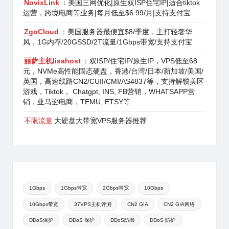
NovixLink
：美国三网优化|原生双ISP住宅IP|适合tiktok
运营，跨境电商等业务|每月低至$6.99/月|支持支付宝
ZgoCloud
：美国服务器最便宜$8/季度，主打轻奢华
风，1G内存/20GSSD/2T流量/1Gbps带宽/支持支付宝
丽萨主机lisahost
：双ISP/住宅IP/原生IP，VPS低至68
元，NVMe高性能固态硬盘，香港/台湾/日本/新加坡/美国/
英国，高速线路CN2/CUII/CMI/AS4837等，支持解锁美区
游戏，Tiktok， Chatgpt, INS, FB营销，WHATSAPP营
销，亚马逊电商，TEMU, ETSY等
不限流量
大硬盘大带宽VPS服务器推荐
1Gbps
1Gbps带宽
2Gbps带宽
10Gbps
10Gbps带宽
37VPS主机评测
CN2 GIA
CN2 GIA网络
DDoS保护
DDoS 保护
DDoS防御
DDoS 防护