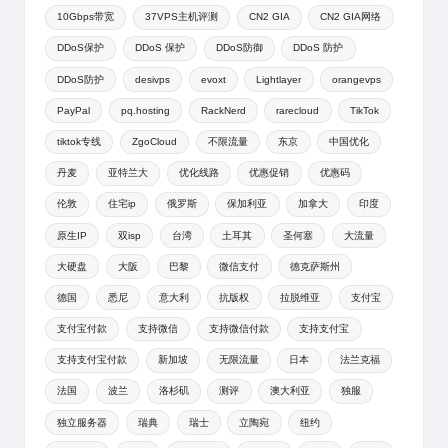
10Gbps带宽
37VPS主机评测
CN2 GIA
CN2 GIA网络
DDoS保护
DDoS 保护
DDoS防御
DDoS 防护
DDoS防护
desivps
evoxt
Lightlayer
orangevps
PayPal
pq.hosting
RackNerd
rarecloud
TikTok
tiktok专线
ZgoCloud
不限流量
东京
中国优化
丹麦
亚特兰大
优化线路
优惠促销
优惠码
伦敦
住宅ip
俄罗斯
保加利亚
加拿大
印度
原生IP
双isp
台湾
土耳其
圣何塞
大流量
大硬盘
大阪
巴黎
微信支付
德克萨斯州
德国
悉尼
意大利
抗版权
拉脱维亚
支付宝
支付宝付款
支持微信
支持微信付款
支持支付宝
支持支付宝付款
新加坡
无限流量
日本
法兰克福
法国
波兰
洛杉矶
测评
澳大利亚
独服
独立服务器
瑞典
瑞士
立陶宛
纽约