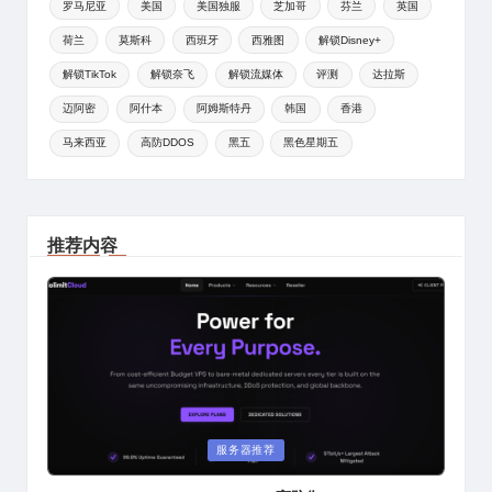
罗马尼亚
美国
美国独服
芝加哥
芬兰
英国
荷兰
莫斯科
西班牙
西雅图
解锁Disney+
解锁TikTok
解锁奈飞
解锁流媒体
评测
达拉斯
迈阿密
阿什本
阿姆斯特丹
韩国
香港
马来西亚
高防DDOS
黑五
黑色星期五
推荐内容
Posted
服务器推荐
in