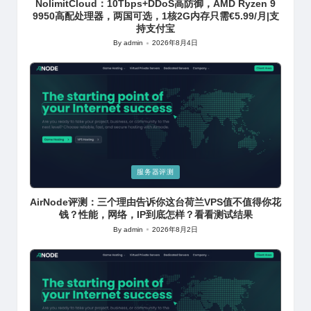
NolimitCloud：10Tbps+DDoS高防御，AMD Ryzen 9
9950高配处理器，两国可选，1核2G内存只需€5.99/月|支
持支付宝
By
admin
2026年8月4日
Posted
by
Posted
服务器评测
in
AirNode评测：三个理由告诉你这台荷兰VPS值不值得你花
钱？性能，网络，IP到底怎样？看看测试结果
By
admin
2026年8月2日
Posted
by