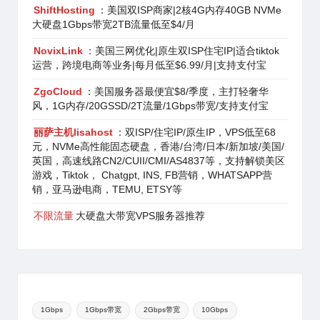
ShiftHosting
：美国双ISP商家|2核4G内存40GB NVMe
大硬盘1Gbps带宽2TB流量低至$4/月
NovixLink
：美国三网优化|原生双ISP住宅IP|适合tiktok
运营，跨境电商等业务|每月低至$6.99/月|支持支付宝
ZgoCloud
：美国服务器最便宜$8/季度，主打轻奢华
风，1G内存/20GSSD/2T流量/1Gbps带宽/支持支付宝
丽萨主机lisahost
：双ISP/住宅IP/原生IP，VPS低至68
元，NVMe高性能固态硬盘，香港/台湾/日本/新加坡/美国/
英国，高速线路CN2/CUII/CMI/AS4837等，支持解锁美区
游戏，Tiktok， Chatgpt, INS, FB营销，WHATSAPP营
销，亚马逊电商，TEMU, ETSY等
不限流量
大硬盘大带宽VPS服务器推荐
1Gbps
1Gbps带宽
2Gbps带宽
10Gbps