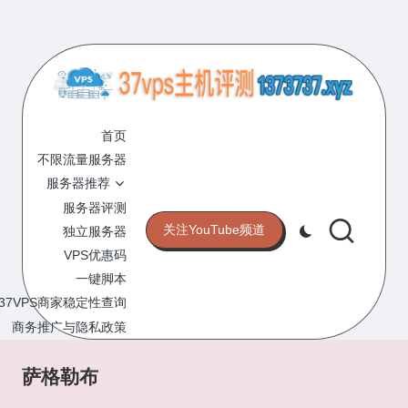
Skip
to
content
3
专
业
首页
7
的
不限流量服务器
V
VPS
服务器推荐
服
P
服务器评测
务
关注YouTube频道
独立服务器
S
器
VPS优惠码
评
主
一键脚本
测
机
37VPS商家稳定性查询
网
站
商务推广与隐私政策
评
测
萨格勒布