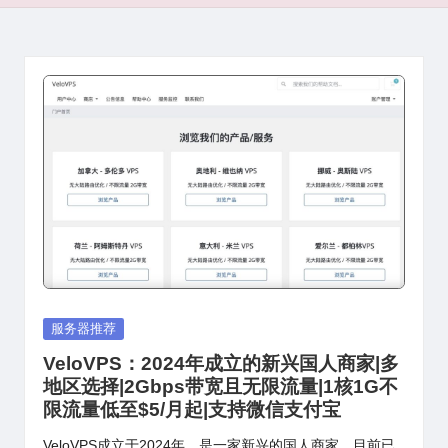
Posted
服务器推荐
in
VeloVPS：2024年成立的新兴国人商家|多
地区选择|2Gbps带宽且无限流量|1核1G不
限流量低至$5/月起|支持微信支付宝
VeloVPS成立于2024年，是一家新兴的国人商家，目前已