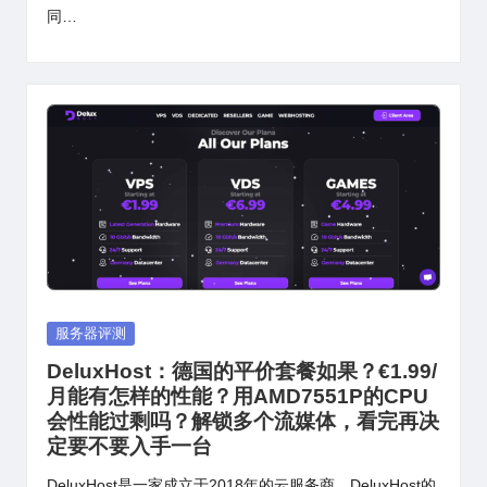
同…
Posted
服务器评测
in
DeluxHost：德国的平价套餐如果？€1.99/
月能有怎样的性能？用AMD7551P的CPU
会性能过剩吗？解锁多个流媒体，看完再决
定要不要入手一台
DeluxHost是一家成立于2018年的云服务商，DeluxHost的