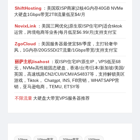
ShiftHosting
：美国双ISP商家|2核4G内存40GB NVMe
大硬盘1Gbps带宽2TB流量低至$4/月
NovixLink
：美国三网优化|原生双ISP住宅IP|适合tiktok
运营，跨境电商等业务|每月低至$6.99/月|支持支付宝
ZgoCloud
：美国服务器最便宜$8/季度，主打轻奢华
风，1G内存/20GSSD/2T流量/1Gbps带宽/支持支付宝
丽萨主机lisahost
：双ISP/住宅IP/原生IP，VPS低至68
元，NVMe高性能固态硬盘，香港/台湾/日本/新加坡/美国/
英国，高速线路CN2/CUII/CMI/AS4837等，支持解锁美区
游戏，Tiktok， Chatgpt, INS, FB营销，WHATSAPP营
销，亚马逊电商，TEMU, ETSY等
不限流量
大硬盘大带宽VPS服务器推荐
1Gbps
1Gbps带宽
2Gbps带宽
10Gbps