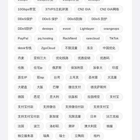
10Gbps带宽
37VPS主机评测
CN2 GIA
CN2 GIA网络
DDoS保护
DDoS 保护
DDoS防御
DDoS 防护
DDoS防护
desivps
evoxt
Lightlayer
orangevps
PayPal
pq.hosting
RackNerd
rarecloud
TikTok
tiktok专线
ZgoCloud
不限流量
东京
中国优化
丹麦
亚特兰大
优化线路
优惠促销
优惠码
伦敦
住宅ip
俄罗斯
保加利亚
加拿大
印度
原生IP
双isp
台湾
土耳其
圣何塞
大流量
大硬盘
大阪
巴黎
微信支付
德克萨斯州
德国
悉尼
意大利
抗版权
拉脱维亚
支付宝
支付宝付款
支持微信
支持微信付款
支持支付宝
支持支付宝付款
新加坡
无限流量
日本
法兰克福
法国
波兰
洛杉矶
测评
澳大利亚
独服
独立服务器
瑞典
瑞士
立陶宛
纽约