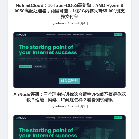
NolimitCloud：10Tbps+DDoS高防御，AMD Ryzen 9
9950高配处理器，两国可选，1核2G内存只需€5.99/月|支
持支付宝
By
admin
2026年8月4日
Posted
by
Posted
服务器评测
in
AirNode评测：三个理由告诉你这台荷兰VPS值不值得你花
钱？性能，网络，IP到底怎样？看看测试结果
By
admin
2026年8月2日
Posted
by