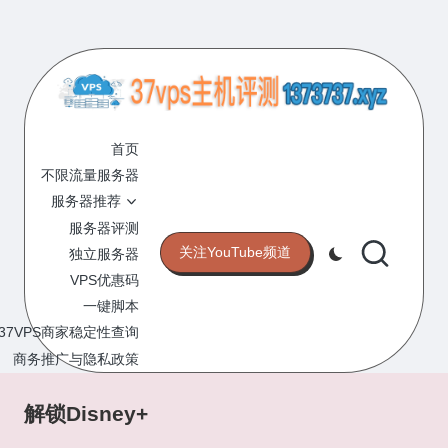
Skip
to
content
3
专
业
首页
7
的
不限流量服务器
V
VPS
服务器推荐
服
P
服务器评测
务
关注YouTube频道
独立服务器
S
器
VPS优惠码
评
主
一键脚本
测
机
37VPS商家稳定性查询
网
站
商务推广与隐私政策
评
测
解锁Disney+