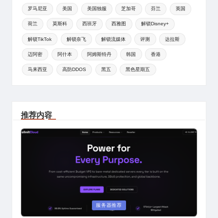
罗马尼亚
美国
美国独服
芝加哥
芬兰
英国
荷兰
莫斯科
西班牙
西雅图
解锁Disney+
解锁TikTok
解锁奈飞
解锁流媒体
评测
达拉斯
迈阿密
阿什本
阿姆斯特丹
韩国
香港
马来西亚
高防DDOS
黑五
黑色星期五
推荐内容
Posted
服务器推荐
in