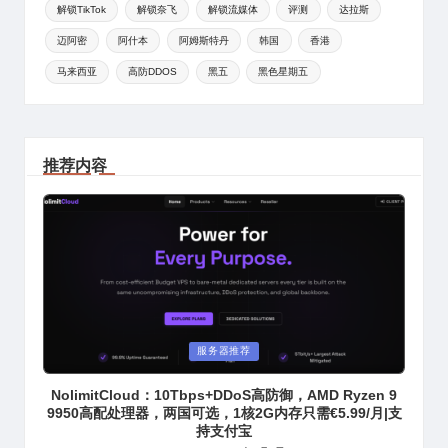
解锁TikTok
解锁奈飞
解锁流媒体
评测
达拉斯
迈阿密
阿什本
阿姆斯特丹
韩国
香港
马来西亚
高防DDOS
黑五
黑色星期五
推荐内容
Posted
服务器推荐
in
NolimitCloud：10Tbps+DDoS高防御，AMD Ryzen 9
9950高配处理器，两国可选，1核2G内存只需€5.99/月|支
持支付宝