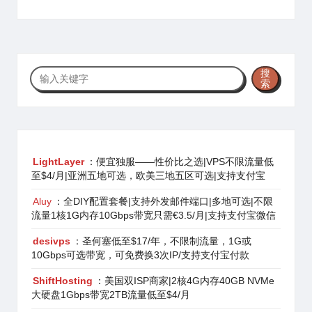
搜
搜
索
索
LightLayer
：便宜独服——性价比之选|VPS不限流量低
至$4/月|亚洲五地可选，欧美三地五区可选|支持支付宝
Aluy
：全DIY配置套餐|支持外发邮件端口|多地可选|不限
流量1核1G内存10Gbps带宽只需€3.5/月|支持支付宝微信
desivps
：圣何塞低至$17/年，不限制流量，1G或
10Gbps可选带宽，可免费换3次IP/支持支付宝付款
ShiftHosting
：美国双ISP商家|2核4G内存40GB NVMe
大硬盘1Gbps带宽2TB流量低至$4/月