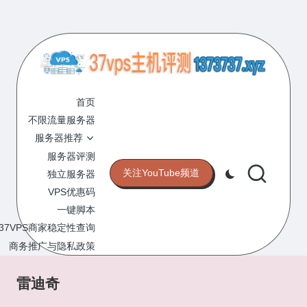
Skip
to
content
3
专
业
首页
7
的
不限流量服务器
V
VPS
服务器推荐
服
P
服务器评测
务
关注YouTube频道
独立服务器
S
器
VPS优惠码
评
主
一键脚本
测
机
37VPS商家稳定性查询
网
站
商务推广与隐私政策
评
测
雷迪奇