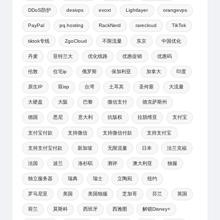
DDoS防护
desivps
evoxt
Lightlayer
orangevps
PayPal
pq.hosting
RackNerd
rarecloud
TikTok
tiktok专线
ZgoCloud
不限流量
东京
中国优化
丹麦
亚特兰大
优化线路
优惠促销
优惠码
伦敦
住宅ip
俄罗斯
保加利亚
加拿大
印度
原生IP
双isp
台湾
土耳其
圣何塞
大流量
大硬盘
大阪
巴黎
微信支付
德克萨斯州
德国
悉尼
意大利
抗版权
拉脱维亚
支付宝
支付宝付款
支持微信
支持微信付款
支持支付宝
支持支付宝付款
新加坡
无限流量
日本
法兰克福
法国
波兰
洛杉矶
测评
澳大利亚
独服
独立服务器
瑞典
瑞士
立陶宛
纽约
罗马尼亚
美国
美国独服
芝加哥
芬兰
英国
荷兰
莫斯科
西班牙
西雅图
解锁Disney+