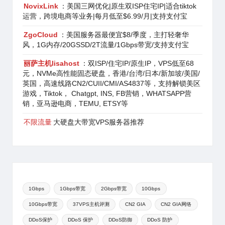
NovixLink
：美国三网优化|原生双ISP住宅IP|适合tiktok
运营，跨境电商等业务|每月低至$6.99/月|支持支付宝
ZgoCloud
：美国服务器最便宜$8/季度，主打轻奢华
风，1G内存/20GSSD/2T流量/1Gbps带宽/支持支付宝
丽萨主机lisahost
：双ISP/住宅IP/原生IP，VPS低至68
元，NVMe高性能固态硬盘，香港/台湾/日本/新加坡/美国/
英国，高速线路CN2/CUII/CMI/AS4837等，支持解锁美区
游戏，Tiktok， Chatgpt, INS, FB营销，WHATSAPP营
销，亚马逊电商，TEMU, ETSY等
不限流量
大硬盘大带宽VPS服务器推荐
1Gbps
1Gbps带宽
2Gbps带宽
10Gbps
10Gbps带宽
37VPS主机评测
CN2 GIA
CN2 GIA网络
DDoS保护
DDoS 保护
DDoS防御
DDoS 防护