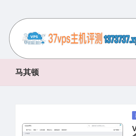
Skip
to
content
3
专
业
7
的
马其顿
V
VPS
服
P
务
S
器
评
主
P
测
in
机
网