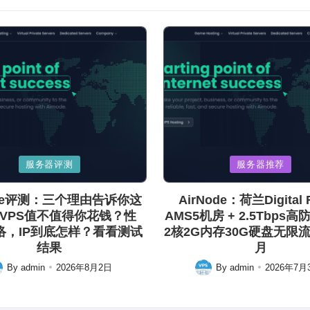
Posted
服务器评测
服务器推荐
in
ode评测：三个理由告诉你这
AirNode：荷兰Digital R
VPS值不值得你花钱？性
AMS5机房 + 2.5Tbps高
络，IP到底怎样？看看测试
2核2G内存30G硬盘无限流量
结果
月
By
admin
2026年8月2日
By
admin
2026年7月
ted
Posted
by