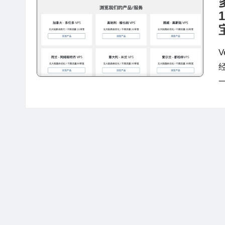
站
评
测