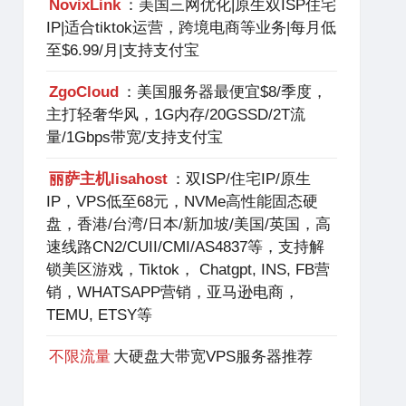
NovixLink
：美国三网优化|原生双ISP住宅
IP|适合tiktok运营，跨境电商等业务|每月低
至$6.99/月|支持支付宝
ZgoCloud
：美国服务器最便宜$8/季度，
主打轻奢华风，1G内存/20GSSD/2T流
量/1Gbps带宽/支持支付宝
丽萨主机lisahost
：双ISP/住宅IP/原生
IP，VPS低至68元，NVMe高性能固态硬
盘，香港/台湾/日本/新加坡/美国/英国，高
速线路CN2/CUII/CMI/AS4837等，支持解
锁美区游戏，Tiktok， Chatgpt, INS, FB营
销，WHATSAPP营销，亚马逊电商，
TEMU, ETSY等
不限流量
大硬盘大带宽VPS服务器推荐