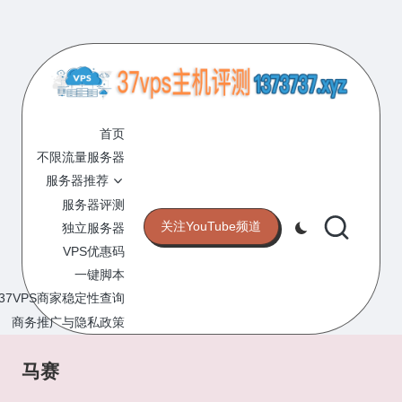
Skip
to
content
3
专
业
首页
7
的
不限流量服务器
V
VPS
服务器推荐
服
P
服务器评测
务
关注YouTube频道
独立服务器
S
器
VPS优惠码
评
主
一键脚本
测
机
37VPS商家稳定性查询
网
站
商务推广与隐私政策
评
测
马赛