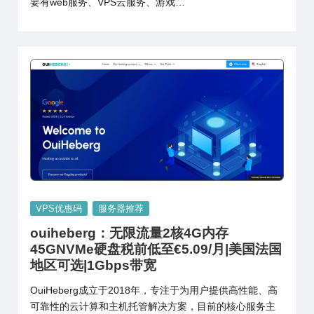
要有web服务、VPS云服务、游戏…
Posted
VPS优惠码
服务器推荐
in
ouiheberg：无限流量2核4G内存
45GNVMe硬盘税前低至€5.09/月|美国法国
地区可选|1Gbps带宽
OuiHeberg成立于2018年，专注于为用户提供高性能、高
可靠性的云计算和主机托管解决方案，目前的核心服务主