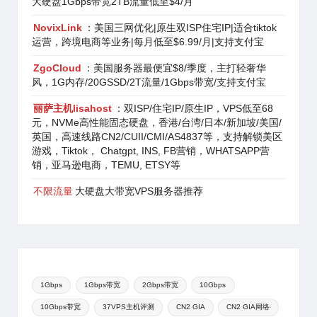
大硬盘1Gbps带宽2TB流量低至$4/月
NovixLink
：美国三网优化|原生双ISP住宅IP|适合tiktok
运营，跨境电商等业务|每月低至$6.99/月|支持支付宝
ZgoCloud
：美国服务器最便宜$8/季度，主打轻奢华
风，1G内存/20GSSD/2T流量/1Gbps带宽/支持支付宝
丽萨主机lisahost
：双ISP/住宅IP/原生IP，VPS低至68
元，NVMe高性能固态硬盘，香港/台湾/日本/新加坡/美国/
英国，高速线路CN2/CUII/CMI/AS4837等，支持解锁美区
游戏，Tiktok， Chatgpt, INS, FB营销，WHATSAPP营
销，亚马逊电商，TEMU, ETSY等
不限流量
大硬盘大带宽VPS服务器推荐
1Gbps
1Gbps带宽
2Gbps带宽
10Gbps
10Gbps带宽
37VPS主机评测
CN2 GIA
CN2 GIA网络