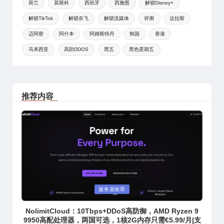
荷兰
莫斯科
西班牙
西雅图
解锁Disney+
解锁TikTok
解锁奈飞
解锁流媒体
评测
达拉斯
迈阿密
阿什本
阿姆斯特丹
韩国
香港
马来西亚
高防DDOS
黑五
黑色星期五
推荐内容
Posted
服务器推荐
in
NolimitCloud：10Tbps+DDoS高防御，AMD Ryzen 9
9950高配处理器，两国可选，1核2G内存只需€5.99/月|支