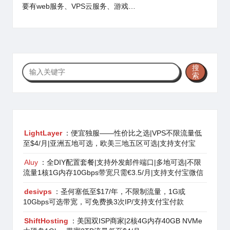
要有web服务、VPS云服务、游戏…
搜
搜
索
索
LightLayer
：便宜独服——性价比之选|VPS不限流量低
至$4/月|亚洲五地可选，欧美三地五区可选|支持支付宝
Aluy
：全DIY配置套餐|支持外发邮件端口|多地可选|不限
流量1核1G内存10Gbps带宽只需€3.5/月|支持支付宝微信
desivps
：圣何塞低至$17/年，不限制流量，1G或
10Gbps可选带宽，可免费换3次IP/支持支付宝付款
ShiftHosting
：美国双ISP商家|2核4G内存40GB NVMe