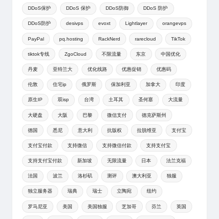
DDoS保护
DDoS 保护
DDoS防御
DDoS 防护
DDoS防护
desivps
evoxt
Lightlayer
orangevps
PayPal
pq.hosting
RackNerd
rarecloud
TikTok
tiktok专线
ZgoCloud
不限流量
东京
中国优化
丹麦
亚特兰大
优化线路
优惠促销
优惠码
伦敦
住宅ip
俄罗斯
保加利亚
加拿大
印度
原生IP
双isp
台湾
土耳其
圣何塞
大流量
大硬盘
大阪
巴黎
微信支付
德克萨斯州
德国
悉尼
意大利
抗版权
拉脱维亚
支付宝
支付宝付款
支持微信
支持微信付款
支持支付宝
支持支付宝付款
新加坡
无限流量
日本
法兰克福
法国
波兰
洛杉矶
测评
澳大利亚
独服
独立服务器
瑞典
瑞士
立陶宛
纽约
罗马尼亚
美国
美国独服
芝加哥
芬兰
英国