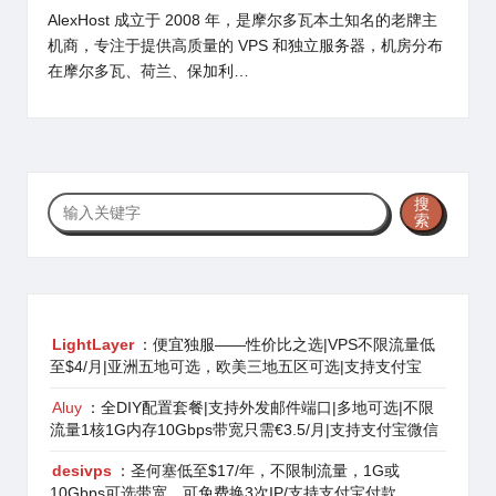
AlexHost 成立于 2008 年，是摩尔多瓦本土知名的老牌主
机商，专注于提供高质量的 VPS 和独立服务器，机房分布
在摩尔多瓦、荷兰、保加利…
搜
搜
索
索
LightLayer
：便宜独服——性价比之选|VPS不限流量低
至$4/月|亚洲五地可选，欧美三地五区可选|支持支付宝
Aluy
：全DIY配置套餐|支持外发邮件端口|多地可选|不限
流量1核1G内存10Gbps带宽只需€3.5/月|支持支付宝微信
desivps
：圣何塞低至$17/年，不限制流量，1G或
10Gbps可选带宽，可免费换3次IP/支持支付宝付款