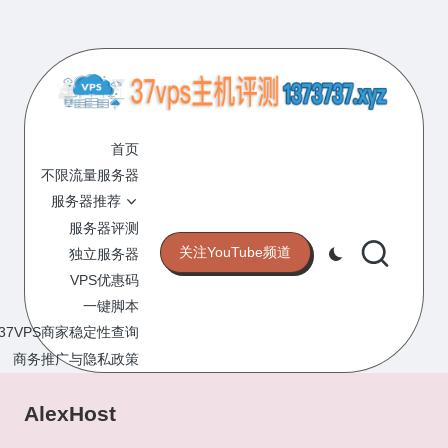
Skip
to
content
3
专
业
首页
7
的
不限流量服务器
V
VPS
服务器推荐
服
P
服务器评测
务
关注YouTube频道
独立服务器
S
器
VPS优惠码
评
主
一键脚本
测
机
37VPS商家稳定性查询
网
站
商务推广与隐私政策
评
测
AlexHost