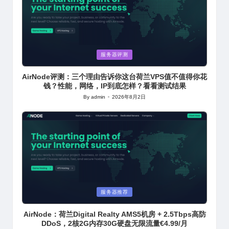
Posted
服务器评测
in
AirNode评测：三个理由告诉你这台荷兰VPS值不值得你花
钱？性能，网络，IP到底怎样？看看测试结果
By
admin
2026年8月2日
Posted
by
Posted
服务器推荐
in
AirNode：荷兰Digital Realty AMS5机房 + 2.5Tbps高防
DDoS，2核2G内存30G硬盘无限流量€4.99/月