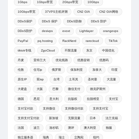
1Gbps
1Gbps带宽
2Gbps带宽
10Gbps
10Gbps带宽
37VPS主机评测
CN2 GIA
CN2 GIA网络
DDoS保护
DDoS 保护
DDoS防御
DDoS 防护
DDoS防护
desivps
evoxt
Lightlayer
orangevps
PayPal
pq.hosting
RackNerd
rarecloud
TikTok
tiktok专线
ZgoCloud
不限流量
东京
中国优化
丹麦
亚特兰大
优化线路
优惠促销
优惠码
伦敦
住宅ip
俄罗斯
保加利亚
加拿大
印度
原生IP
双isp
台湾
土耳其
圣何塞
大流量
大硬盘
大阪
巴黎
微信支付
德克萨斯州
德国
悉尼
意大利
抗版权
拉脱维亚
支付宝
支付宝付款
支持微信
支持微信付款
支持支付宝
支持支付宝付款
新加坡
无限流量
日本
法兰克福
法国
波兰
洛杉矶
测评
澳大利亚
独服
独立服务器
瑞典
瑞士
立陶宛
纽约