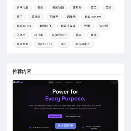
罗马尼亚
美国
美国独服
芝加哥
芬兰
英国
荷兰
莫斯科
西班牙
西雅图
解锁Disney+
解锁TikTok
解锁奈飞
解锁流媒体
评测
达拉斯
迈阿密
阿什本
阿姆斯特丹
韩国
香港
马来西亚
高防DDOS
黑五
黑色星期五
推荐内容
Posted
服务器评测