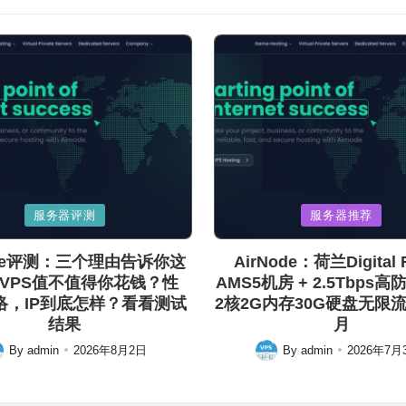
Posted
服务器评测
服务器推荐
in
ode评测：三个理由告诉你这
AirNode：荷兰Digital R
VPS值不值得你花钱？性
AMS5机房 + 2.5Tbps高
络，IP到底怎样？看看测试
2核2G内存30G硬盘无限流量
结果
月
By
admin
2026年8月2日
By
admin
2026年7月
ted
Posted
by