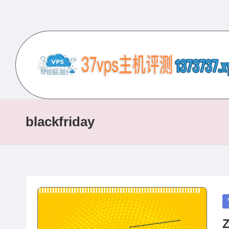
Skip
to
content
3
专
业
7
的
blackfriday
V
VPS
服
P
务
S
器
评
主
P
测
in
机
网