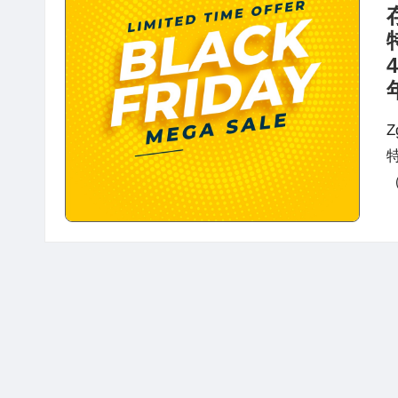
站
评
测
Z
（