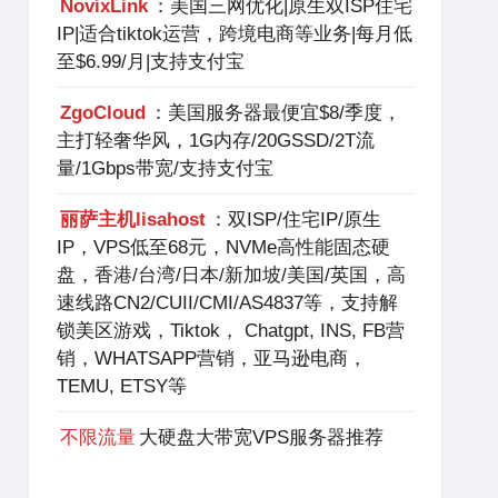
NovixLink
：美国三网优化|原生双ISP住宅
IP|适合tiktok运营，跨境电商等业务|每月低
至$6.99/月|支持支付宝
ZgoCloud
：美国服务器最便宜$8/季度，
主打轻奢华风，1G内存/20GSSD/2T流
量/1Gbps带宽/支持支付宝
丽萨主机lisahost
：双ISP/住宅IP/原生
IP，VPS低至68元，NVMe高性能固态硬
盘，香港/台湾/日本/新加坡/美国/英国，高
速线路CN2/CUII/CMI/AS4837等，支持解
锁美区游戏，Tiktok， Chatgpt, INS, FB营
销，WHATSAPP营销，亚马逊电商，
TEMU, ETSY等
不限流量
大硬盘大带宽VPS服务器推荐