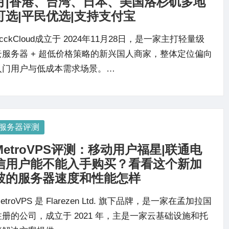
月|香港、台湾、日本、美国洛杉矶多地
可选|平民优选|支持支付宝
cckCloud成立于 2024年11月28日，是一家主打轻量级
云服务器 + 超低价格策略的新兴国人商家，整体定位偏向
入门用户与低成本需求场景。…
osted
服务器评测
MetroVPS评测：移动用户福星|联通电
信用户能不能入手购买？看看这个新加
坡的服务器速度和性能怎样
etroVPS 是 Flarezen Ltd. 旗下品牌，是一家在孟加拉国
注册的公司，成立于 2021 年，主是一家云基础设施和托