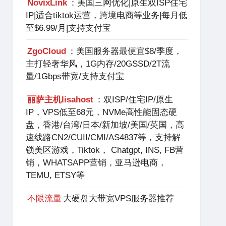
NovixLink
：美国三网优化|原生双ISP住宅
IP|适合tiktok运营，跨境电商等业务|每月低
至$6.99/月|支持支付宝
ZgoCloud
：美国服务器最便宜$8/季度，
主打轻奢华风，1G内存/20GSSD/2T流
量/1Gbps带宽/支持支付宝
丽萨主机lisahost
：双ISP/住宅IP/原生
IP，VPS低至68元，NVMe高性能固态硬
盘，香港/台湾/日本/新加坡/美国/英国，高
速线路CN2/CUII/CMI/AS4837等，支持解
锁美区游戏，Tiktok， Chatgpt, INS, FB营
销，WHATSAPP营销，亚马逊电商，
TEMU, ETSY等
不限流量
大硬盘大带宽VPS服务器推荐