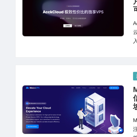
站
评
测
A
P
in
M