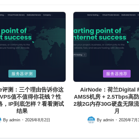
Posted
服务器评测
服务器推荐
in
ode评测：三个理由告诉你这
AirNode：荷兰Digital R
VPS值不值得你花钱？性
AMS5机房 + 2.5Tbps高
络，IP到底怎样？看看测试
2核2G内存30G硬盘无限流量
结果
月
By
admin
2026年8月2日
By
admin
2026年7月
ted
Posted
by