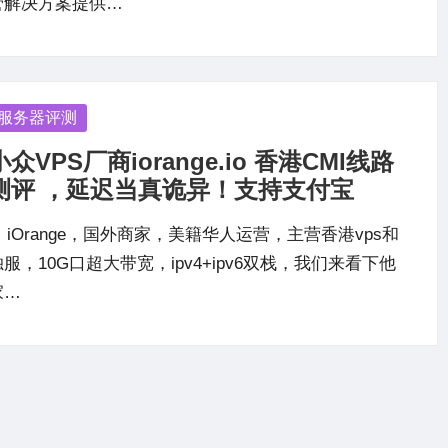
管解决方案提供…
osted
服务器评测
小众VPS厂商iorange.io 香港CMI线路
测评 ，延迟当真诡异！支持支付宝
iOrange，国外商家，美籍华人运营，主营香港vps和
独服，10G口超大带宽，ipv4+ipv6双栈，我们来看下他
家…