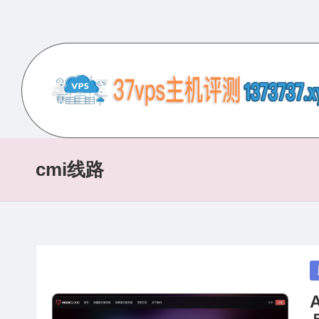
Skip
to
content
3
专
业
7
的
cmi线路
V
VPS
服
P
务
S
器
评
主
P
测
in
机
网