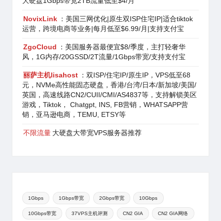
大硬盘1Gbps带宽2TB流量低至$4/月
NovixLink
：美国三网优化|原生双ISP住宅IP|适合tiktok
运营，跨境电商等业务|每月低至$6.99/月|支持支付宝
ZgoCloud
：美国服务器最便宜$8/季度，主打轻奢华
风，1G内存/20GSSD/2T流量/1Gbps带宽/支持支付宝
丽萨主机lisahost
：双ISP/住宅IP/原生IP，VPS低至68
元，NVMe高性能固态硬盘，香港/台湾/日本/新加坡/美国/
英国，高速线路CN2/CUII/CMI/AS4837等，支持解锁美区
游戏，Tiktok， Chatgpt, INS, FB营销，WHATSAPP营
销，亚马逊电商，TEMU, ETSY等
不限流量
大硬盘大带宽VPS服务器推荐
1Gbps
1Gbps带宽
2Gbps带宽
10Gbps
10Gbps带宽
37VPS主机评测
CN2 GIA
CN2 GIA网络