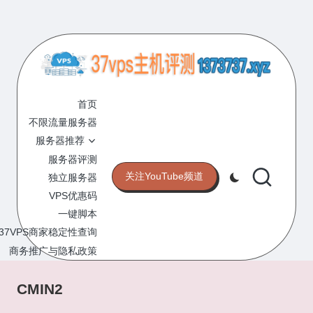
Skip
to
content
3
专
业
首页
7
的
不限流量服务器
V
VPS
服务器推荐
服
P
服务器评测
务
关注YouTube频道
独立服务器
S
器
VPS优惠码
评
主
一键脚本
测
机
37VPS商家稳定性查询
网
站
商务推广与隐私政策
评
测
CMIN2