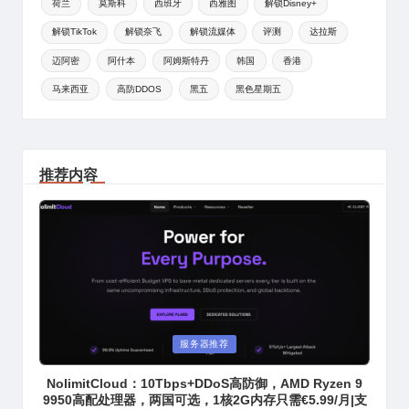
荷兰
莫斯科
西班牙
西雅图
解锁Disney+
解锁TikTok
解锁奈飞
解锁流媒体
评测
达拉斯
迈阿密
阿什本
阿姆斯特丹
韩国
香港
马来西亚
高防DDOS
黑五
黑色星期五
推荐内容
Posted
服务器推荐
in
NolimitCloud：10Tbps+DDoS高防御，AMD Ryzen 9
9950高配处理器，两国可选，1核2G内存只需€5.99/月|支