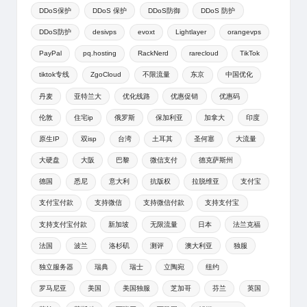
DDoS保护
DDoS 保护
DDoS防御
DDoS 防护
DDoS防护
desivps
evoxt
Lightlayer
orangevps
PayPal
pq.hosting
RackNerd
rarecloud
TikTok
tiktok专线
ZgoCloud
不限流量
东京
中国优化
丹麦
亚特兰大
优化线路
优惠促销
优惠码
伦敦
住宅ip
俄罗斯
保加利亚
加拿大
印度
原生IP
双isp
台湾
土耳其
圣何塞
大流量
大硬盘
大阪
巴黎
微信支付
德克萨斯州
德国
悉尼
意大利
抗版权
拉脱维亚
支付宝
支付宝付款
支持微信
支持微信付款
支持支付宝
支持支付宝付款
新加坡
无限流量
日本
法兰克福
法国
波兰
洛杉矶
测评
澳大利亚
独服
独立服务器
瑞典
瑞士
立陶宛
纽约
罗马尼亚
美国
美国独服
芝加哥
芬兰
英国