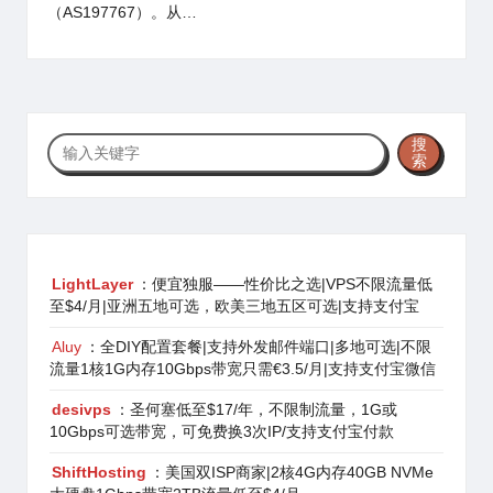
（AS197767）。从…
搜
搜
索
索
LightLayer
：便宜独服——性价比之选|VPS不限流量低
至$4/月|亚洲五地可选，欧美三地五区可选|支持支付宝
Aluy
：全DIY配置套餐|支持外发邮件端口|多地可选|不限
流量1核1G内存10Gbps带宽只需€3.5/月|支持支付宝微信
desivps
：圣何塞低至$17/年，不限制流量，1G或
10Gbps可选带宽，可免费换3次IP/支持支付宝付款
ShiftHosting
：美国双ISP商家|2核4G内存40GB NVMe