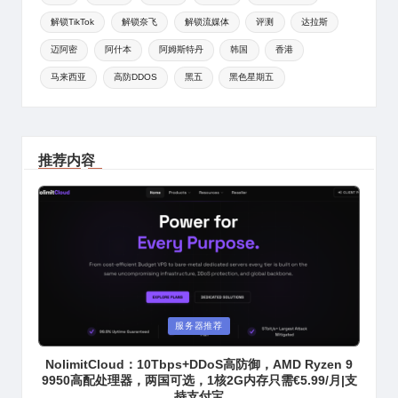
解锁TikTok
解锁奈飞
解锁流媒体
评测
达拉斯
迈阿密
阿什本
阿姆斯特丹
韩国
香港
马来西亚
高防DDOS
黑五
黑色星期五
推荐内容
Posted
服务器推荐
in
NolimitCloud：10Tbps+DDoS高防御，AMD Ryzen 9
9950高配处理器，两国可选，1核2G内存只需€5.99/月|支
持支付宝