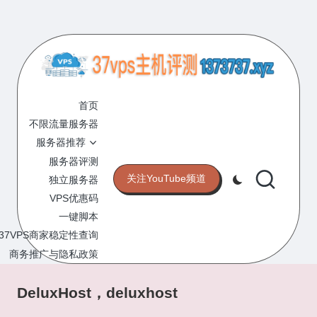
Skip
to
content
3
专
业
首页
7
的
不限流量服务器
V
VPS
服务器推荐
服
P
服务器评测
务
关注YouTube频道
独立服务器
S
器
VPS优惠码
评
主
一键脚本
测
机
37VPS商家稳定性查询
网
站
商务推广与隐私政策
评
测
DeluxHost，deluxhost