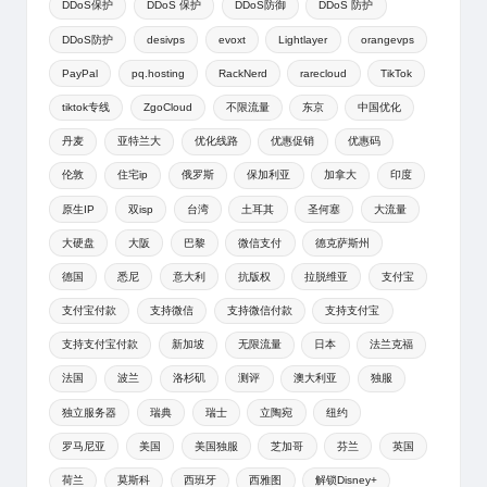
DDoS保护
DDoS 保护
DDoS防御
DDoS 防护
DDoS防护
desivps
evoxt
Lightlayer
orangevps
PayPal
pq.hosting
RackNerd
rarecloud
TikTok
tiktok专线
ZgoCloud
不限流量
东京
中国优化
丹麦
亚特兰大
优化线路
优惠促销
优惠码
伦敦
住宅ip
俄罗斯
保加利亚
加拿大
印度
原生IP
双isp
台湾
土耳其
圣何塞
大流量
大硬盘
大阪
巴黎
微信支付
德克萨斯州
德国
悉尼
意大利
抗版权
拉脱维亚
支付宝
支付宝付款
支持微信
支持微信付款
支持支付宝
支持支付宝付款
新加坡
无限流量
日本
法兰克福
法国
波兰
洛杉矶
测评
澳大利亚
独服
独立服务器
瑞典
瑞士
立陶宛
纽约
罗马尼亚
美国
美国独服
芝加哥
芬兰
英国
荷兰
莫斯科
西班牙
西雅图
解锁Disney+