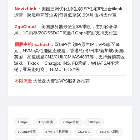
NovixLink
：美国三网优化|原生双ISP住宅IP|适合tiktok
运营，跨境电商等业务|每月低至$6.99/月|支持支付宝
ZgoCloud
：美国服务器最便宜$8/季度，主打轻奢华
风，1G内存/20GSSD/2T流量/1Gbps带宽/支持支付宝
丽萨主机lisahost
：双ISP/住宅IP/原生IP，VPS低至68
元，NVMe高性能固态硬盘，香港/台湾/日本/新加坡/美国/
英国，高速线路CN2/CUII/CMI/AS4837等，支持解锁美区
游戏，Tiktok， Chatgpt, INS, FB营销，WHATSAPP营
销，亚马逊电商，TEMU, ETSY等
不限流量
大硬盘大带宽VPS服务器推荐
1Gbps
1Gbps带宽
2Gbps带宽
10Gbps
10Gbps带宽
37VPS主机评测
CN2 GIA
CN2 GIA网络