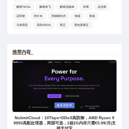
解锁TikTok
解锁奈飞
解锁流媒体
评测
达拉斯
迈阿密
阿什本
阿姆斯特丹
韩国
香港
马来西亚
高防DDOS
黑五
黑色星期五
推荐内容
Posted
服务器推荐
in
NolimitCloud：10Tbps+DDoS高防御，AMD Ryzen 9
9950高配处理器，两国可选，1核2G内存只需€5.99/月|支
持支付宝