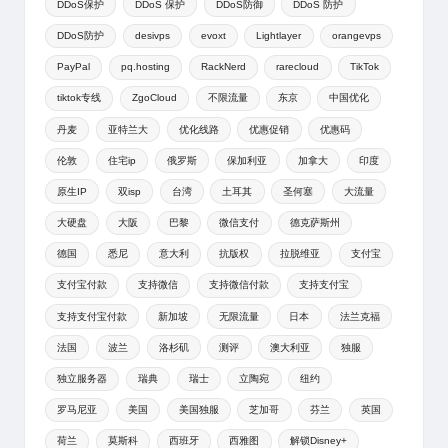
DDoS保护
DDoS 保护
DDoS防御
DDoS 防护
DDoS防护
desivps
evoxt
Lightlayer
orangevps
PayPal
pq.hosting
RackNerd
rarecloud
TikTok
tiktok专线
ZgoCloud
不限流量
东京
中国优化
丹麦
亚特兰大
优化线路
优惠促销
优惠码
伦敦
住宅ip
俄罗斯
保加利亚
加拿大
印度
原生IP
双isp
台湾
土耳其
圣何塞
大流量
大硬盘
大阪
巴黎
微信支付
德克萨斯州
德国
悉尼
意大利
抗版权
拉脱维亚
支付宝
支付宝付款
支持微信
支持微信付款
支持支付宝
支持支付宝付款
新加坡
无限流量
日本
法兰克福
法国
波兰
洛杉矶
测评
澳大利亚
独服
独立服务器
瑞典
瑞士
立陶宛
纽约
罗马尼亚
美国
美国独服
芝加哥
芬兰
英国
荷兰
莫斯科
西班牙
西雅图
解锁Disney+