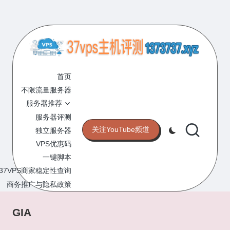
Skip
to
content
3
专
业
首页
7
的
不限流量服务器
V
VPS
服务器推荐
服
P
服务器评测
务
关注YouTube频道
独立服务器
S
器
VPS优惠码
评
主
一键脚本
测
机
37VPS商家稳定性查询
网
站
商务推广与隐私政策
评
测
GIA