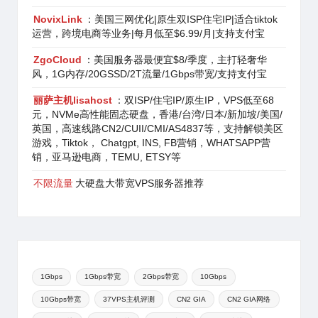
NovixLink
：美国三网优化|原生双ISP住宅IP|适合tiktok
运营，跨境电商等业务|每月低至$6.99/月|支持支付宝
ZgoCloud
：美国服务器最便宜$8/季度，主打轻奢华
风，1G内存/20GSSD/2T流量/1Gbps带宽/支持支付宝
丽萨主机lisahost
：双ISP/住宅IP/原生IP，VPS低至68
元，NVMe高性能固态硬盘，香港/台湾/日本/新加坡/美国/
英国，高速线路CN2/CUII/CMI/AS4837等，支持解锁美区
游戏，Tiktok， Chatgpt, INS, FB营销，WHATSAPP营
销，亚马逊电商，TEMU, ETSY等
不限流量
大硬盘大带宽VPS服务器推荐
1Gbps
1Gbps带宽
2Gbps带宽
10Gbps
10Gbps带宽
37VPS主机评测
CN2 GIA
CN2 GIA网络