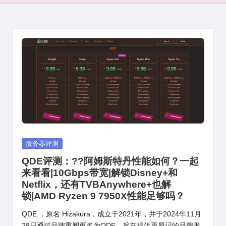
Posted
服务器评测
in
QDE评测：??阿姆斯特丹性能如何？一起
来看看|10Gbps带宽|解锁Disney+和
Netflix，还有TVBAnywhere+也解
锁|AMD Ryzen 9 7950X性能足够吗？
QDE ，原名 Hizakura，成立于2021年，并于2024年11月
28日通过品牌重塑更名为QDE，旨在提供更易记的品牌形