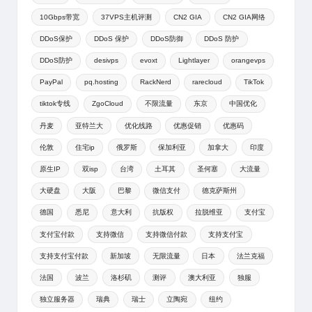
10Gbps带宽
37VPS主机评测
CN2 GIA
CN2 GIA网络
DDoS保护
DDoS 保护
DDoS防御
DDoS 防护
DDoS防护
desivps
evoxt
Lightlayer
orangevps
PayPal
pq.hosting
RackNerd
rarecloud
TikTok
tiktok专线
ZgoCloud
不限流量
东京
中国优化
丹麦
亚特兰大
优化线路
优惠促销
优惠码
伦敦
住宅ip
俄罗斯
保加利亚
加拿大
印度
原生IP
双isp
台湾
土耳其
圣何塞
大流量
大硬盘
大阪
巴黎
微信支付
德克萨斯州
德国
悉尼
意大利
抗版权
拉脱维亚
支付宝
支付宝付款
支持微信
支持微信付款
支持支付宝
支持支付宝付款
新加坡
无限流量
日本
法兰克福
法国
波兰
洛杉矶
测评
澳大利亚
独服
独立服务器
瑞典
瑞士
立陶宛
纽约