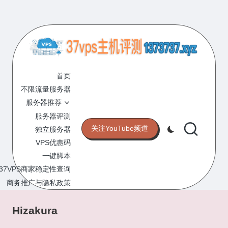
Skip
to
content
3
专
业
首页
7
的
不限流量服务器
V
VPS
服务器推荐
服
P
服务器评测
务
关注YouTube频道
独立服务器
S
器
VPS优惠码
评
主
一键脚本
测
机
37VPS商家稳定性查询
网
站
商务推广与隐私政策
评
测
Hizakura