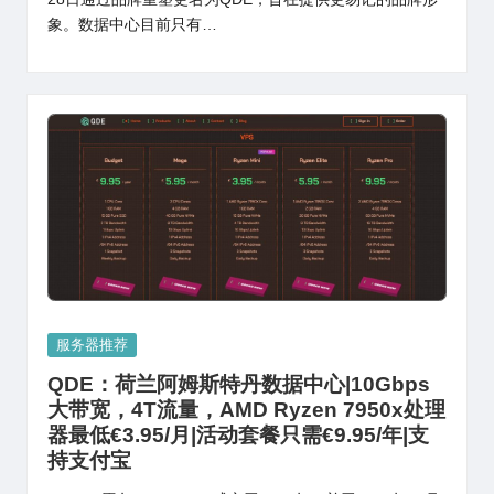
象。数据中心目前只有…
Posted
服务器推荐
in
QDE：荷兰阿姆斯特丹数据中心|10Gbps
大带宽，4T流量，AMD Ryzen 7950x处理
器最低€3.95/月|活动套餐只需€9.95/年|支
持支付宝