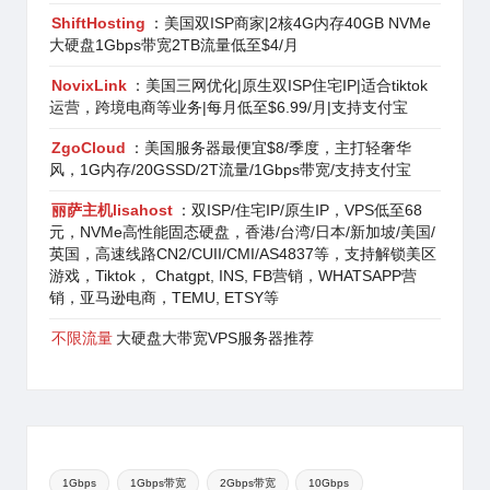
ShiftHosting
：美国双ISP商家|2核4G内存40GB NVMe
大硬盘1Gbps带宽2TB流量低至$4/月
NovixLink
：美国三网优化|原生双ISP住宅IP|适合tiktok
运营，跨境电商等业务|每月低至$6.99/月|支持支付宝
ZgoCloud
：美国服务器最便宜$8/季度，主打轻奢华
风，1G内存/20GSSD/2T流量/1Gbps带宽/支持支付宝
丽萨主机lisahost
：双ISP/住宅IP/原生IP，VPS低至68
元，NVMe高性能固态硬盘，香港/台湾/日本/新加坡/美国/
英国，高速线路CN2/CUII/CMI/AS4837等，支持解锁美区
游戏，Tiktok， Chatgpt, INS, FB营销，WHATSAPP营
销，亚马逊电商，TEMU, ETSY等
不限流量
大硬盘大带宽VPS服务器推荐
1Gbps
1Gbps带宽
2Gbps带宽
10Gbps