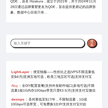
QDE ，原名 Hizakura，成立于2021年，并于2024年11月
28日通过品牌重塑更名为QDE，旨在提供更易记的品牌形
象。数据中心目前只有…
搜
搜
索
索
LightLayer
：便宜独服——性价比之选|VPS不限流量低
至$4/月|亚洲五地可选，欧美三地五区可选|支持支付宝
Aluy
：全DIY配置套餐|支持外发邮件端口|多地可选|不限
流量1核1G内存10Gbps带宽只需€3.5/月|支持支付宝微信
desivps
：圣何塞低至$17/年，不限制流量，1G或
10Gbps可选带宽，可免费换3次IP/支持支付宝付款