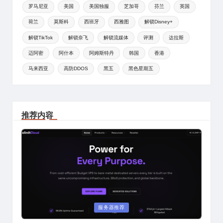
罗马尼亚
美国
美国独服
芝加哥
芬兰
英国
荷兰
莫斯科
西班牙
西雅图
解锁Disney+
解锁TikTok
解锁奈飞
解锁流媒体
评测
达拉斯
迈阿密
阿什本
阿姆斯特丹
韩国
香港
马来西亚
高防DDOS
黑五
黑色星期五
推荐内容
Posted
服务器推荐
in