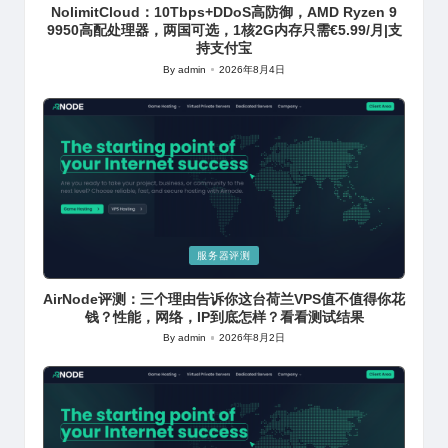
NolimitCloud：10Tbps+DDoS高防御，AMD Ryzen 9
9950高配处理器，两国可选，1核2G内存只需€5.99/月|支
持支付宝
By
admin
2026年8月4日
Posted
by
Posted
服务器评测
in
AirNode评测：三个理由告诉你这台荷兰VPS值不值得你花
钱？性能，网络，IP到底怎样？看看测试结果
By
admin
2026年8月2日
Posted
by