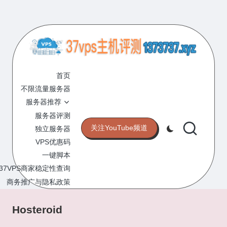
Skip
to
content
3
专
业
首页
7
的
不限流量服务器
V
VPS
服务器推荐
服
P
服务器评测
务
关注YouTube频道
独立服务器
S
器
VPS优惠码
评
主
一键脚本
测
机
37VPS商家稳定性查询
网
站
商务推广与隐私政策
评
测
Hosteroid