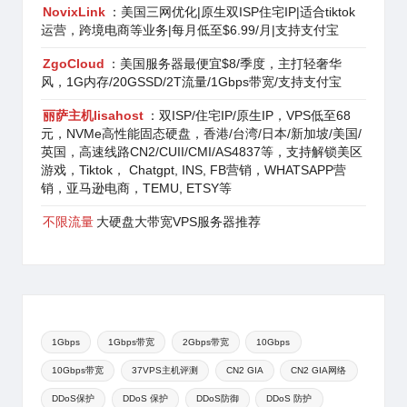
NovixLink
：美国三网优化|原生双ISP住宅IP|适合tiktok
运营，跨境电商等业务|每月低至$6.99/月|支持支付宝
ZgoCloud
：美国服务器最便宜$8/季度，主打轻奢华
风，1G内存/20GSSD/2T流量/1Gbps带宽/支持支付宝
丽萨主机lisahost
：双ISP/住宅IP/原生IP，VPS低至68
元，NVMe高性能固态硬盘，香港/台湾/日本/新加坡/美国/
英国，高速线路CN2/CUII/CMI/AS4837等，支持解锁美区
游戏，Tiktok， Chatgpt, INS, FB营销，WHATSAPP营
销，亚马逊电商，TEMU, ETSY等
不限流量
大硬盘大带宽VPS服务器推荐
1Gbps
1Gbps带宽
2Gbps带宽
10Gbps
10Gbps带宽
37VPS主机评测
CN2 GIA
CN2 GIA网络
DDoS保护
DDoS 保护
DDoS防御
DDoS 防护