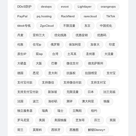
DDoS防护
desivps
evoxt
Lightlayer
orangevps
PayPal
pq.hosting
RackNerd
rarecloud
TikTok
tiktok专线
ZgoCloud
不限流量
东京
中国优化
丹麦
亚特兰大
优化线路
优惠促销
优惠码
伦敦
住宅ip
俄罗斯
保加利亚
加拿大
印度
原生IP
双isp
台湾
土耳其
圣何塞
大流量
大硬盘
大阪
巴黎
微信支付
德克萨斯州
德国
悉尼
意大利
抗版权
拉脱维亚
支付宝
支付宝付款
支持微信
支持微信付款
支持支付宝
支持支付宝付款
新加坡
无限流量
日本
法兰克福
法国
波兰
洛杉矶
测评
澳大利亚
独服
独立服务器
瑞典
瑞士
立陶宛
纽约
罗马尼亚
美国
美国独服
芝加哥
芬兰
英国
荷兰
莫斯科
西班牙
西雅图
解锁Disney+