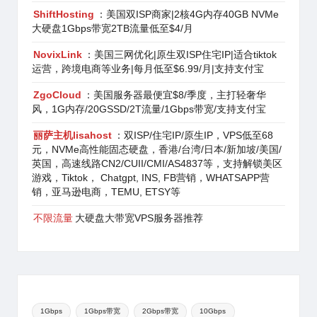
ShiftHosting
：美国双ISP商家|2核4G内存40GB NVMe
大硬盘1Gbps带宽2TB流量低至$4/月
NovixLink
：美国三网优化|原生双ISP住宅IP|适合tiktok
运营，跨境电商等业务|每月低至$6.99/月|支持支付宝
ZgoCloud
：美国服务器最便宜$8/季度，主打轻奢华
风，1G内存/20GSSD/2T流量/1Gbps带宽/支持支付宝
丽萨主机lisahost
：双ISP/住宅IP/原生IP，VPS低至68
元，NVMe高性能固态硬盘，香港/台湾/日本/新加坡/美国/
英国，高速线路CN2/CUII/CMI/AS4837等，支持解锁美区
游戏，Tiktok， Chatgpt, INS, FB营销，WHATSAPP营
销，亚马逊电商，TEMU, ETSY等
不限流量
大硬盘大带宽VPS服务器推荐
1Gbps
1Gbps带宽
2Gbps带宽
10Gbps