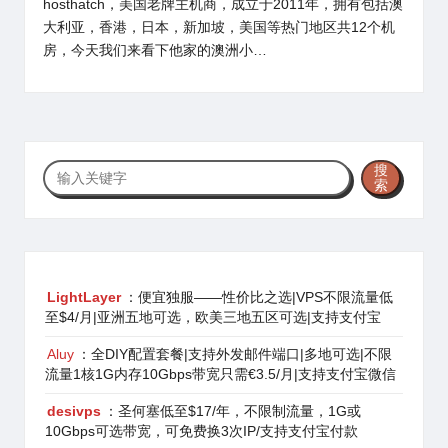
hosthatch，美国老牌主机商，成立于2011年，拥有包括澳
大利亚，香港，日本，新加坡，美国等热门地区共12个机
房，今天我们来看下他家的澳洲小…
搜
搜
索
索
LightLayer
：便宜独服——性价比之选|VPS不限流量低
至$4/月|亚洲五地可选，欧美三地五区可选|支持支付宝
Aluy
：全DIY配置套餐|支持外发邮件端口|多地可选|不限
流量1核1G内存10Gbps带宽只需€3.5/月|支持支付宝微信
desivps
：圣何塞低至$17/年，不限制流量，1G或
10Gbps可选带宽，可免费换3次IP/支持支付宝付款