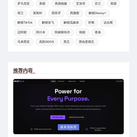
罗马尼亚
美国
美国独服
芝加哥
芬兰
英国
荷兰
莫斯科
西班牙
西雅图
解锁Disney+
解锁TikTok
解锁奈飞
解锁流媒体
评测
达拉斯
迈阿密
阿什本
阿姆斯特丹
韩国
香港
马来西亚
高防DDOS
黑五
黑色星期五
推荐内容
Posted
服务器推荐
in