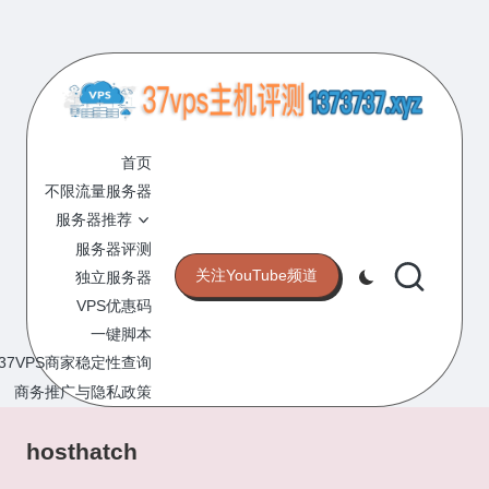
Skip
to
content
3
专
业
首页
7
的
不限流量服务器
V
VPS
服务器推荐
服
P
服务器评测
务
关注YouTube频道
独立服务器
S
器
VPS优惠码
评
主
一键脚本
测
机
37VPS商家稳定性查询
网
站
商务推广与隐私政策
评
测
hosthatch