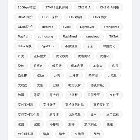
10Gbps带宽
37VPS主机评测
CN2 GIA
CN2 GIA网络
DDoS保护
DDoS 保护
DDoS防御
DDoS 防护
DDoS防护
desivps
evoxt
Lightlayer
orangevps
PayPal
pq.hosting
RackNerd
rarecloud
TikTok
tiktok专线
ZgoCloud
不限流量
东京
中国优化
丹麦
亚特兰大
优化线路
优惠促销
优惠码
伦敦
住宅ip
俄罗斯
保加利亚
加拿大
印度
原生IP
双isp
台湾
土耳其
圣何塞
大流量
大硬盘
大阪
巴黎
微信支付
德克萨斯州
德国
悉尼
意大利
抗版权
拉脱维亚
支付宝
支付宝付款
支持微信
支持微信付款
支持支付宝
支持支付宝付款
新加坡
无限流量
日本
法兰克福
法国
波兰
洛杉矶
测评
澳大利亚
独服
独立服务器
瑞典
瑞士
立陶宛
纽约