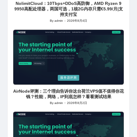
NolimitCloud：10Tbps+DDoS高防御，AMD Ryzen 9
9950高配处理器，两国可选，1核2G内存只需€5.99/月|支
持支付宝
By
admin
2026年8月4日
Posted
by
Posted
服务器评测
in
AirNode评测：三个理由告诉你这台荷兰VPS值不值得你花
钱？性能，网络，IP到底怎样？看看测试结果
By
admin
2026年8月2日
Posted
by