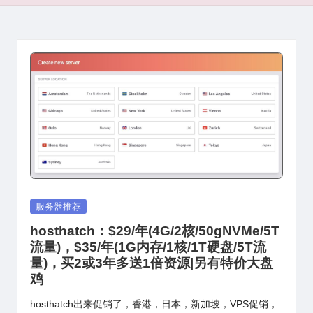
Posted
服务器推荐
in
hosthatch：$29/年(4G/2核/50gNVMe/5T
流量)，$35/年(1G内存/1核/1T硬盘/5T流
量)，买2或3年多送1倍资源|另有特价大盘
鸡
hosthatch出来促销了，香港，日本，新加坡，VPS促销，