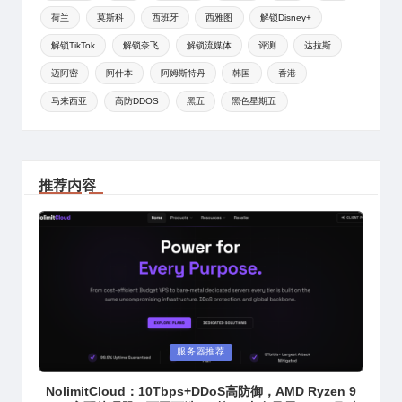
荷兰
莫斯科
西班牙
西雅图
解锁Disney+
解锁TikTok
解锁奈飞
解锁流媒体
评测
达拉斯
迈阿密
阿什本
阿姆斯特丹
韩国
香港
马来西亚
高防DDOS
黑五
黑色星期五
推荐内容
Posted
服务器推荐
in
NolimitCloud：10Tbps+DDoS高防御，AMD Ryzen 9