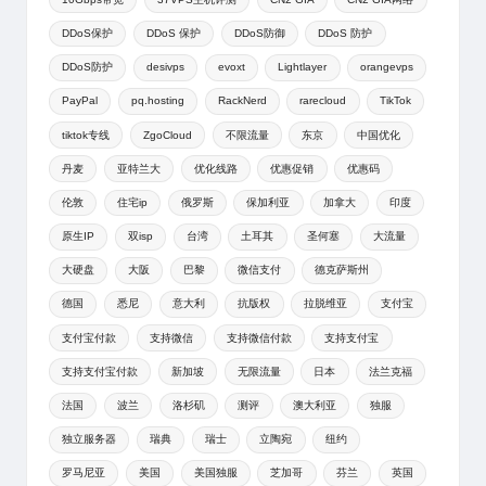
DDoS保护
DDoS 保护
DDoS防御
DDoS 防护
DDoS防护
desivps
evoxt
Lightlayer
orangevps
PayPal
pq.hosting
RackNerd
rarecloud
TikTok
tiktok专线
ZgoCloud
不限流量
东京
中国优化
丹麦
亚特兰大
优化线路
优惠促销
优惠码
伦敦
住宅ip
俄罗斯
保加利亚
加拿大
印度
原生IP
双isp
台湾
土耳其
圣何塞
大流量
大硬盘
大阪
巴黎
微信支付
德克萨斯州
德国
悉尼
意大利
抗版权
拉脱维亚
支付宝
支付宝付款
支持微信
支持微信付款
支持支付宝
支持支付宝付款
新加坡
无限流量
日本
法兰克福
法国
波兰
洛杉矶
测评
澳大利亚
独服
独立服务器
瑞典
瑞士
立陶宛
纽约
罗马尼亚
美国
美国独服
芝加哥
芬兰
英国