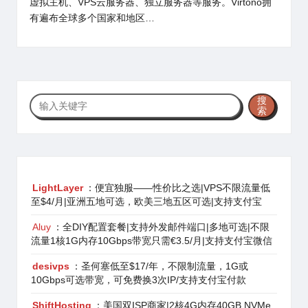
虚拟主机、VPS云服务器、独立服务器等服务。Virtono拥
有遍布全球多个国家和地区…
搜
搜
索
索
LightLayer
：便宜独服——性价比之选|VPS不限流量低
至$4/月|亚洲五地可选，欧美三地五区可选|支持支付宝
Aluy
：全DIY配置套餐|支持外发邮件端口|多地可选|不限
流量1核1G内存10Gbps带宽只需€3.5/月|支持支付宝微信
desivps
：圣何塞低至$17/年，不限制流量，1G或
10Gbps可选带宽，可免费换3次IP/支持支付宝付款
ShiftHosting
：美国双ISP商家|2核4G内存40GB NVMe