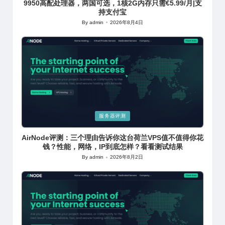
9950高配处理器，两国可选，1核2G内存只需€5.99/月|支
持支付宝
By
admin
2026年8月4日
Posted
by
Posted
服务器评测
in
AirNode评测：三个理由告诉你这台荷兰VPS值不值得你花
钱？性能，网络，IP到底怎样？看看测试结果
By
admin
2026年8月2日
Posted
by