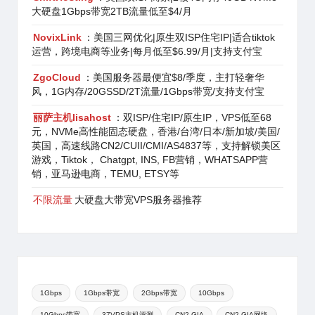
大硬盘1Gbps带宽2TB流量低至$4/月
NovixLink
：美国三网优化|原生双ISP住宅IP|适合tiktok
运营，跨境电商等业务|每月低至$6.99/月|支持支付宝
ZgoCloud
：美国服务器最便宜$8/季度，主打轻奢华
风，1G内存/20GSSD/2T流量/1Gbps带宽/支持支付宝
丽萨主机lisahost
：双ISP/住宅IP/原生IP，VPS低至68
元，NVMe高性能固态硬盘，香港/台湾/日本/新加坡/美国/
英国，高速线路CN2/CUII/CMI/AS4837等，支持解锁美区
游戏，Tiktok， Chatgpt, INS, FB营销，WHATSAPP营
销，亚马逊电商，TEMU, ETSY等
不限流量
大硬盘大带宽VPS服务器推荐
1Gbps
1Gbps带宽
2Gbps带宽
10Gbps
10Gbps带宽
37VPS主机评测
CN2 GIA
CN2 GIA网络