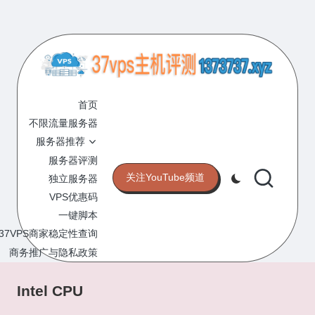
Skip
to
content
3
专
业
首页
7
的
不限流量服务器
V
VPS
服务器推荐
服
P
服务器评测
务
关注YouTube频道
独立服务器
S
器
VPS优惠码
评
主
一键脚本
测
机
37VPS商家稳定性查询
网
站
商务推广与隐私政策
评
测
Intel CPU