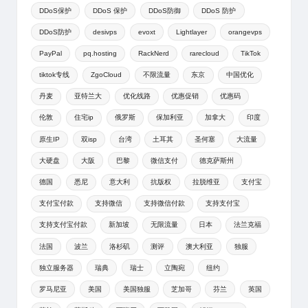
DDoS保护
DDoS 保护
DDoS防御
DDoS 防护
DDoS防护
desivps
evoxt
Lightlayer
orangevps
PayPal
pq.hosting
RackNerd
rarecloud
TikTok
tiktok专线
ZgoCloud
不限流量
东京
中国优化
丹麦
亚特兰大
优化线路
优惠促销
优惠码
伦敦
住宅ip
俄罗斯
保加利亚
加拿大
印度
原生IP
双isp
台湾
土耳其
圣何塞
大流量
大硬盘
大阪
巴黎
微信支付
德克萨斯州
德国
悉尼
意大利
抗版权
拉脱维亚
支付宝
支付宝付款
支持微信
支持微信付款
支持支付宝
支持支付宝付款
新加坡
无限流量
日本
法兰克福
法国
波兰
洛杉矶
测评
澳大利亚
独服
独立服务器
瑞典
瑞士
立陶宛
纽约
罗马尼亚
美国
美国独服
芝加哥
芬兰
英国