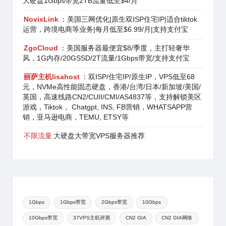
大硬盘1Gbps带宽2TB流量低至$4/月
NovixLink
：美国三网优化|原生双ISP住宅IP|适合tiktok
运营，跨境电商等业务|每月低至$6.99/月|支持支付宝
ZgoCloud
：美国服务器最便宜$8/季度，主打轻奢华
风，1G内存/20GSSD/2T流量/1Gbps带宽/支持支付宝
丽萨主机lisahost
：双ISP/住宅IP/原生IP，VPS低至68
元，NVMe高性能固态硬盘，香港/台湾/日本/新加坡/美国/
英国，高速线路CN2/CUII/CMI/AS4837等，支持解锁美区
游戏，Tiktok， Chatgpt, INS, FB营销，WHATSAPP营
销，亚马逊电商，TEMU, ETSY等
不限流量
大硬盘大带宽VPS服务器推荐
1Gbps
1Gbps带宽
2Gbps带宽
10Gbps
10Gbps带宽
37VPS主机评测
CN2 GIA
CN2 GIA网络