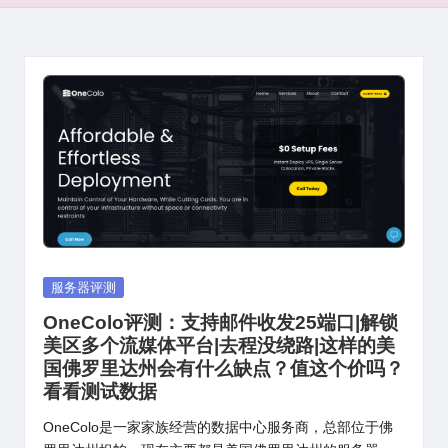
Posted
服务器评测
in
OneColo评测：支持邮件收发25端口|解锁
美区多个流媒体平台|去程没绕路|这样的美
国佛罗里达州会有什么缺点？值这个价吗？
看看测试数据
OneColo是一家家族经营的数据中心服务商，总部位于佛