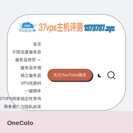
Skip
to
content
3
专
业
首页
7
的
不限流量服务器
V
VPS
服务器推荐
服
P
服务器评测
务
关注YouTube频道
独立服务器
S
器
VPS优惠码
评
主
一键脚本
测
机
37VPS商家稳定性查询
网
站
商务推广与隐私政策
评
测
OneColo