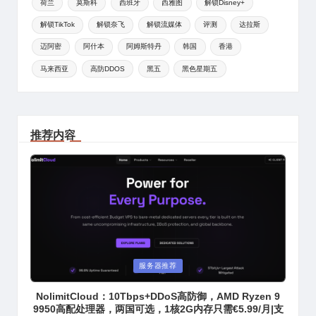
荷兰
莫斯科
西班牙
西雅图
解锁Disney+
解锁TikTok
解锁奈飞
解锁流媒体
评测
达拉斯
迈阿密
阿什本
阿姆斯特丹
韩国
香港
马来西亚
高防DDOS
黑五
黑色星期五
推荐内容
Posted
服务器推荐
in
NolimitCloud：10Tbps+DDoS高防御，AMD Ryzen 9
9950高配处理器，两国可选，1核2G内存只需€5.99/月|支