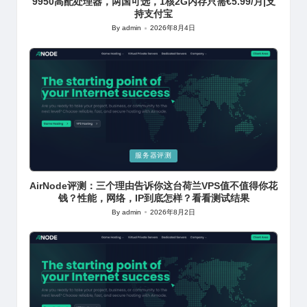
9950高配处理器，两国可选，1核2G内存只需€5.99/月|支
持支付宝
By
admin
2026年8月4日
Posted
by
Posted
服务器评测
in
AirNode评测：三个理由告诉你这台荷兰VPS值不值得你花
钱？性能，网络，IP到底怎样？看看测试结果
By
admin
2026年8月2日
Posted
by