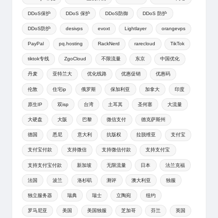
DDoS保护
DDoS 保护
DDoS防御
DDoS 防护
DDoS防护
desivps
evoxt
Lightlayer
orangevps
PayPal
pq.hosting
RackNerd
rarecloud
TikTok
tiktok专线
ZgoCloud
不限流量
东京
中国优化
丹麦
亚特兰大
优化线路
优惠促销
优惠码
伦敦
住宅ip
俄罗斯
保加利亚
加拿大
印度
原生IP
双isp
台湾
土耳其
圣何塞
大流量
大硬盘
大阪
巴黎
微信支付
德克萨斯州
德国
悉尼
意大利
抗版权
拉脱维亚
支付宝
支付宝付款
支持微信
支持微信付款
支持支付宝
支持支付宝付款
新加坡
无限流量
日本
法兰克福
法国
波兰
洛杉矶
测评
澳大利亚
独服
独立服务器
瑞典
瑞士
立陶宛
纽约
罗马尼亚
美国
美国独服
芝加哥
芬兰
英国