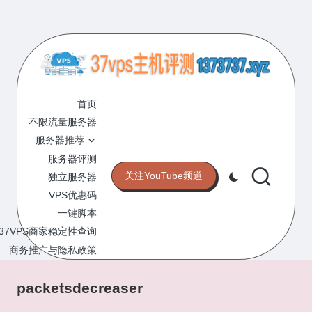
Skip
to
content
3
专
业
首页
7
的
不限流量服务器
V
VPS
服务器推荐
服
P
服务器评测
务
关注YouTube频道
独立服务器
S
器
VPS优惠码
评
主
一键脚本
测
机
37VPS商家稳定性查询
网
站
商务推广与隐私政策
评
测
packetsdecreaser