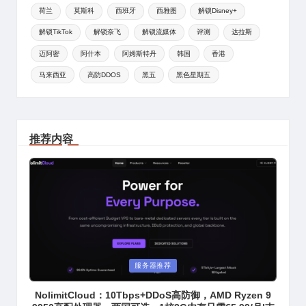
荷兰
莫斯科
西班牙
西雅图
解锁Disney+
解锁TikTok
解锁奈飞
解锁流媒体
评测
达拉斯
迈阿密
阿什本
阿姆斯特丹
韩国
香港
马来西亚
高防DDOS
黑五
黑色星期五
推荐内容
Posted
服务器推荐
in
NolimitCloud：10Tbps+DDoS高防御，AMD Ryzen 9