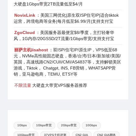
大硬盘1Gbps带宽2TB流量低至$4/月
NovixLink
：美国三网优化|原生双ISP住宅IP|适合tiktok
运营，跨境电商等业务|每月低至$6.99/月|支持支付宝
ZgoCloud
：美国服务器最便宜$8/季度，主打轻奢华
风，1G内存/20GSSD/2T流量/1Gbps带宽/支持支付宝
丽萨主机lisahost
：双ISP/住宅IP/原生IP，VPS低至68
元，NVMe高性能固态硬盘，香港/台湾/日本/新加坡/美国/
英国，高速线路CN2/CUII/CMI/AS4837等，支持解锁美区
游戏，Tiktok， Chatgpt, INS, FB营销，WHATSAPP营
销，亚马逊电商，TEMU, ETSY等
不限流量
大硬盘大带宽VPS服务器推荐
1Gbps
1Gbps带宽
2Gbps带宽
10Gbps
10Gbps带宽
37VPS主机评测
CN2 GIA
CN2 GIA网络