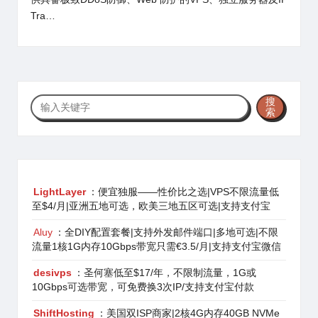
Tra…
搜
搜
索
索
LightLayer
：便宜独服——性价比之选|VPS不限流量低
至$4/月|亚洲五地可选，欧美三地五区可选|支持支付宝
Aluy
：全DIY配置套餐|支持外发邮件端口|多地可选|不限
流量1核1G内存10Gbps带宽只需€3.5/月|支持支付宝微信
desivps
：圣何塞低至$17/年，不限制流量，1G或
10Gbps可选带宽，可免费换3次IP/支持支付宝付款
ShiftHosting
：美国双ISP商家|2核4G内存40GB NVMe