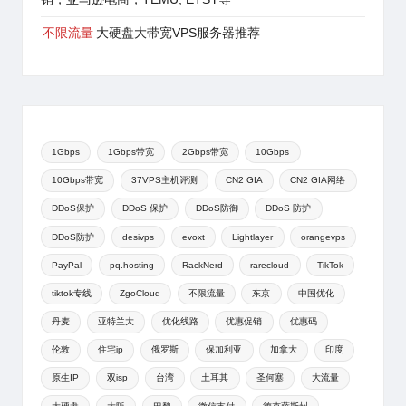
不限流量
大硬盘大带宽VPS服务器推荐
1Gbps
1Gbps带宽
2Gbps带宽
10Gbps
10Gbps带宽
37VPS主机评测
CN2 GIA
CN2 GIA网络
DDoS保护
DDoS 保护
DDoS防御
DDoS 防护
DDoS防护
desivps
evoxt
Lightlayer
orangevps
PayPal
pq.hosting
RackNerd
rarecloud
TikTok
tiktok专线
ZgoCloud
不限流量
东京
中国优化
丹麦
亚特兰大
优化线路
优惠促销
优惠码
伦敦
住宅ip
俄罗斯
保加利亚
加拿大
印度
原生IP
双isp
台湾
土耳其
圣何塞
大流量