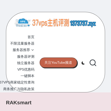
Skip
to
content
3
专
业
首页
7
的
不限流量服务器
V
VPS
服务器推荐
服
P
服务器评测
务
关注YouTube频道
独立服务器
S
器
VPS优惠码
评
主
一键脚本
测
机
37VPS商家稳定性查询
网
站
商务推广与隐私政策
评
测
RAKsmart