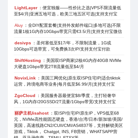
LightLayer
：便宜独服——性价比之选|VPS不限流量低
至$4/月|亚洲五地可选，欧美三地五区可选|支持支付宝
Aluy
：全DIY配置套餐|支持外发邮件端口|多地可选|不限
流量1核1G内存10Gbps带宽只需€3.5/月|支持支付宝微信
desivps
：圣何塞低至$17/年，不限制流量，1G或
10Gbps可选带宽，可免费换3次IP/支持支付宝付款
ShiftHosting
：美国双ISP商家|2核4G内存40GB NVMe
大硬盘1Gbps带宽2TB流量低至$4/月
NovixLink
：美国三网优化|原生双ISP住宅IP|适合tiktok
运营，跨境电商等业务|每月低至$6.99/月|支持支付宝
ZgoCloud
：美国服务器最便宜$8/季度，主打轻奢华
风，1G内存/20GSSD/2T流量/1Gbps带宽/支持支付宝
丽萨主机lisahost
：双ISP/住宅IP/原生IP，VPS低至68
元，NVMe高性能固态硬盘，香港/台湾/日本/新加坡/美国/
英国，高速线路CN2/CUII/CMI/AS4837等，支持解锁美区
游戏，Tiktok， Chatgpt, INS, FB营销，WHATSAPP营
销，亚马逊电商，TEMU, ETSY等