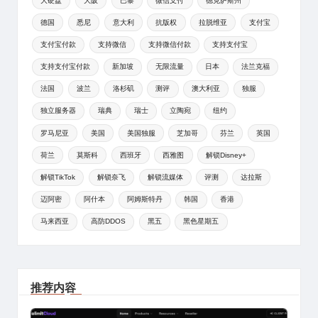
大硬盘
大阪
巴黎
微信支付
德克萨斯州
德国
悉尼
意大利
抗版权
拉脱维亚
支付宝
支付宝付款
支持微信
支持微信付款
支持支付宝
支持支付宝付款
新加坡
无限流量
日本
法兰克福
法国
波兰
洛杉矶
测评
澳大利亚
独服
独立服务器
瑞典
瑞士
立陶宛
纽约
罗马尼亚
美国
美国独服
芝加哥
芬兰
英国
荷兰
莫斯科
西班牙
西雅图
解锁Disney+
解锁TikTok
解锁奈飞
解锁流媒体
评测
达拉斯
迈阿密
阿什本
阿姆斯特丹
韩国
香港
马来西亚
高防DDOS
黑五
黑色星期五
推荐内容