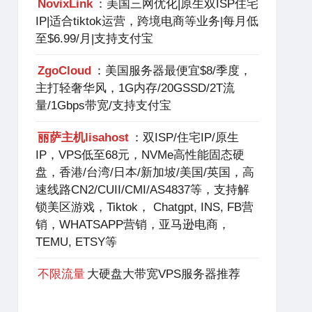
NovixLink
：美国三网优化|原生双ISP住宅
IP|适合tiktok运营，跨境电商等业务|每月低
至$6.99/月|支持支付宝
ZgoCloud
：美国服务器最便宜$8/季度，
主打轻奢华风，1G内存/20GSSD/2T流
量/1Gbps带宽/支持支付宝
丽萨主机lisahost
：双ISP/住宅IP/原生
IP，VPS低至68元，NVMe高性能固态硬
盘，香港/台湾/日本/新加坡/美国/英国，高
速线路CN2/CUII/CMI/AS4837等，支持解
锁美区游戏，Tiktok， Chatgpt, INS, FB营
销，WHATSAPP营销，亚马逊电商，
TEMU, ETSY等
不限流量
大硬盘大带宽VPS服务器推荐