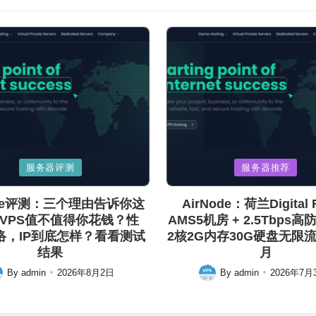
Posted
服务器评测
服务器推荐
in
ode评测：三个理由告诉你这
AirNode：荷兰Digital R
VPS值不值得你花钱？性
AMS5机房 + 2.5Tbps高
络，IP到底怎样？看看测试
2核2G内存30G硬盘无限流量
结果
月
By
admin
2026年8月2日
By
admin
2026年7月
ted
Posted
by