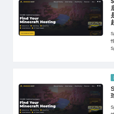
站
评
测
S
S
P
in
S