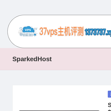
Skip
to
content
3
专
业
7
的
SparkedHost
V
VPS
服
P
务
S
器
评
主
P
测
in
机
网