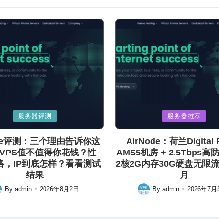
Posted
服务器评测
服务器推荐
in
ode评测：三个理由告诉你这
AirNode：荷兰Digital R
VPS值不值得你花钱？性
AMS5机房 + 2.5Tbps高
络，IP到底怎样？看看测试
2核2G内存30G硬盘无限流量
结果
月
By
admin
2026年8月2日
By
admin
2026年7月
ted
Posted
by