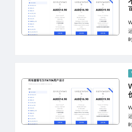
站
评
测
W
P
in
W