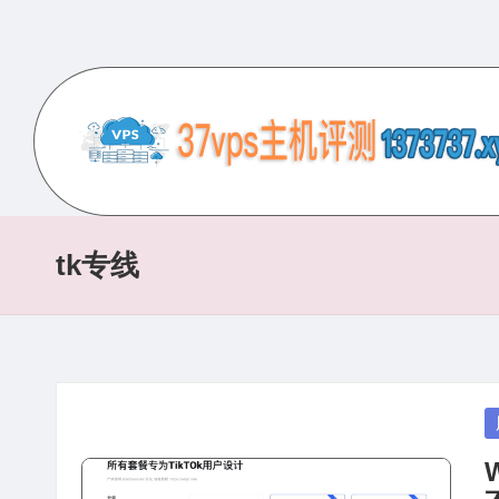
Skip
to
content
3
专
业
7
的
tk专线
V
VPS
服
P
务
S
器
评
主
P
测
in
机
网