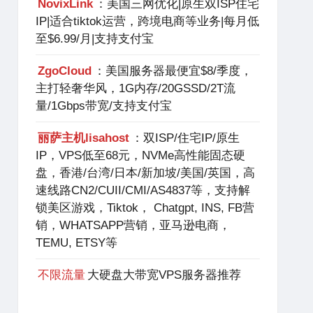
NovixLink
：美国三网优化|原生双ISP住宅
IP|适合tiktok运营，跨境电商等业务|每月低
至$6.99/月|支持支付宝
ZgoCloud
：美国服务器最便宜$8/季度，
主打轻奢华风，1G内存/20GSSD/2T流
量/1Gbps带宽/支持支付宝
丽萨主机lisahost
：双ISP/住宅IP/原生
IP，VPS低至68元，NVMe高性能固态硬
盘，香港/台湾/日本/新加坡/美国/英国，高
速线路CN2/CUII/CMI/AS4837等，支持解
锁美区游戏，Tiktok， Chatgpt, INS, FB营
销，WHATSAPP营销，亚马逊电商，
TEMU, ETSY等
不限流量
大硬盘大带宽VPS服务器推荐