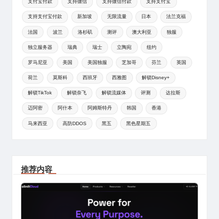
支付宝付款
支持微信
支持微信付款
支持支付宝
支持支付宝付款
新加坡
无限流量
日本
法兰克福
法国
波兰
洛杉矶
测评
澳大利亚
独服
独立服务器
瑞典
瑞士
立陶宛
纽约
罗马尼亚
美国
美国独服
芝加哥
芬兰
英国
荷兰
莫斯科
西班牙
西雅图
解锁Disney+
解锁TikTok
解锁奈飞
解锁流媒体
评测
达拉斯
迈阿密
阿什本
阿姆斯特丹
韩国
香港
马来西亚
高防DDOS
黑五
黑色星期五
推荐内容