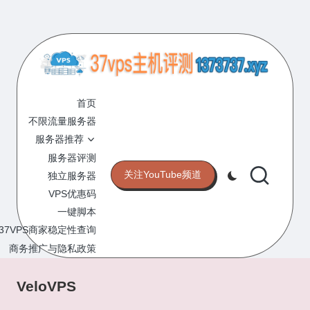
Skip
to
content
3
专
业
首页
7
的
不限流量服务器
V
VPS
服务器推荐
服
P
服务器评测
务
关注YouTube频道
独立服务器
S
器
VPS优惠码
评
主
一键脚本
测
机
37VPS商家稳定性查询
网
站
商务推广与隐私政策
评
测
VeloVPS