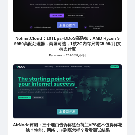
Posted
服务器推荐
in
NolimitCloud：10Tbps+DDoS高防御，AMD Ryzen 9
9950高配处理器，两国可选，1核2G内存只需€5.99/月|支
持支付宝
By
admin
2026年8月4日
Posted
by
Posted
服务器评测
in
AirNode评测：三个理由告诉你这台荷兰VPS值不值得你花
钱？性能，网络，IP到底怎样？看看测试结果