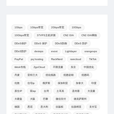
1Gbps
1Gbps带宽
2Gbps带宽
10Gbps
10Gbps带宽
37VPS主机评测
CN2 GIA
CN2 GIA网络
DDoS保护
DDoS 保护
DDoS防御
DDoS 防护
DDoS防护
desivps
evoxt
Lightlayer
orangevps
PayPal
pq.hosting
RackNerd
rarecloud
TikTok
tiktok专线
ZgoCloud
不限流量
东京
中国优化
丹麦
亚特兰大
优化线路
优惠促销
优惠码
伦敦
住宅ip
俄罗斯
保加利亚
加拿大
印度
原生IP
双isp
台湾
土耳其
圣何塞
大流量
大硬盘
大阪
巴黎
微信支付
德克萨斯州
德国
悉尼
意大利
抗版权
拉脱维亚
支付宝