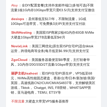
Aluy
：全DIY配置套餐|支持外发邮件端口|多地可选|不限
流量1核1G内存10Gbps带宽只需€3.5/月|支持支付宝微信
desivps
：圣何塞低至$17/年，不限制流量，1G或
10Gbps可选带宽，可免费换3次IP/支持支付宝付款
ShiftHosting
：美国双ISP商家|2核4G内存40GB NVMe
大硬盘1Gbps带宽2TB流量低至$4/月
NovixLink
：美国三网优化|原生双ISP住宅IP|适合tiktok
运营，跨境电商等业务|每月低至$6.99/月|支持支付宝
ZgoCloud
：美国服务器最便宜$8/季度，主打轻奢华
风，1G内存/20GSSD/2T流量/1Gbps带宽/支持支付宝
丽萨主机lisahost
：双ISP/住宅IP/原生IP，VPS低至68
元，NVMe高性能固态硬盘，香港/台湾/日本/新加坡/美国/
英国，高速线路CN2/CUII/CMI/AS4837等，支持解锁美区
游戏，Tiktok， Chatgpt, INS, FB营销，WHATSAPP营
销，亚马逊电商，TEMU, ETSY等
不限流量
大硬盘大带宽VPS服务器推荐