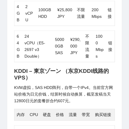
4
2
100GB
¥25,800
不限
200
链
G
vCP
HDD
JPY
流量
Mbps
接
B
U
6
24
不
100
5000
¥290,
4
vCPU（E5-
限
0
链
0GB
000
G
2697 v3
流
Mbp
接
SAS
JPY
B
Double）
量
s
KDDI – 東京ゾーン （东京KDDI线路的
VPS）
KVM虚拟，SAS HDD阵列，自带一个IPv4。当前官方网
站价格为日元价钱，结算时候自动换算，截至发稿当天
12800日元的套餐折合约607元。
内存
CPU
硬盘
价格
流量
带宽
购买链接