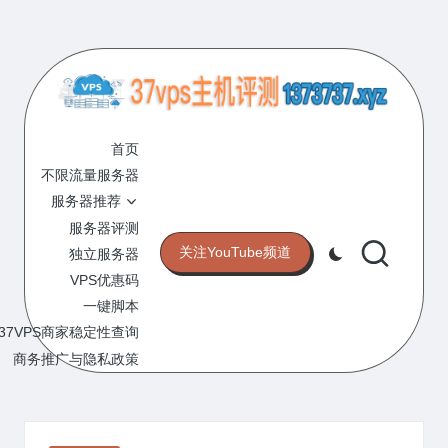
Skip
to
content
3
专
业
首页
7
的
不限流量服务器
V
VPS
服务器推荐
服
P
服务器评测
务
关注YouTube频道
独立服务器
S
器
VPS优惠码
评
主
一键脚本
测
机
37VPS商家稳定性查询
网
站
商务推广与隐私政策
评
测