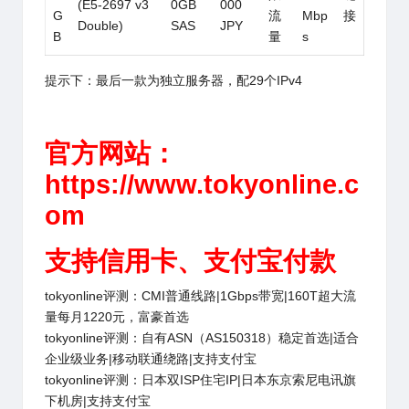
(E5-2697 v3
0GB
000
G
流
Mbp
接
Double)
SAS
JPY
B
量
s
提示下：最后一款为独立服务器，配29个IPv4
官方网站：
https://www.tokyonline.c
om
支持信用卡、支付宝付款
tokyonline评测：CMI普通线路|1Gbps带宽|160T超大流
量每月1220元，富豪首选
tokyonline评测：自有ASN（AS150318）稳定首选|适合
企业级业务|移动联通绕路|支持支付宝
tokyonline评测：日本双ISP住宅IP|日本东京索尼电讯旗
下机房|支持支付宝