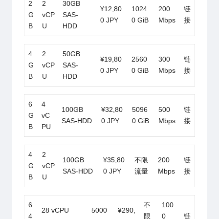
2
2
30GB
¥12,80
1024
200
链
G
vCP
SAS-
0 JPY
0 GiB
Mbps
接
B
U
HDD
4
2
50GB
¥19,80
2560
300
链
G
vCP
SAS-
0 JPY
0 GiB
Mbps
接
B
U
HDD
6
4
100GB
¥32,80
5096
500
链
G
vC
SAS-HDD
0 JPY
0 GiB
Mbps
接
B
PU
4
2
100GB
¥35,80
不限
200
链
G
vCP
SAS-HDD
0 JPY
流量
Mbps
接
B
U
6
不
100
28 vCPU
5000
¥290,
4
限
0
链