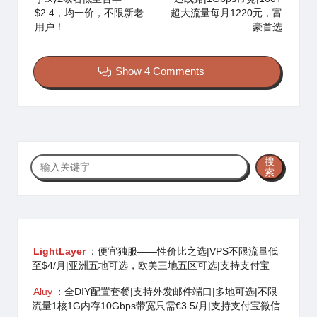
$2.4，均一价，不限新老
超大流量每月1220元，富
用户！
豪首选
Show 4 Comments
搜
搜
索
索
LightLayer
：便宜独服——性价比之选|VPS不限流量低
至$4/月|亚洲五地可选，欧美三地五区可选|支持支付宝
Aluy
：全DIY配置套餐|支持外发邮件端口|多地可选|不限
流量1核1G内存10Gbps带宽只需€3.5/月|支持支付宝微信