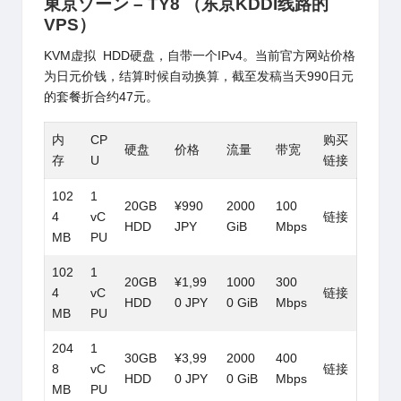
東京ゾーン – TY8
（东京KDDI线路的
VPS）
KVM虚拟 HDD硬盘，自带一个IPv4。当前官方网站价格
为日元价钱，结算时候自动换算，截至发稿当天990日元
的套餐折合约47元。
内
CP
购买
硬盘
价格
流量
带宽
存
U
链接
102
1
20GB
¥990
2000
100
4
vC
链接
HDD
JPY
GiB
Mbps
MB
PU
102
1
20GB
¥1,99
1000
300
4
vC
链接
HDD
0 JPY
0 GiB
Mbps
MB
PU
204
1
30GB
¥3,99
2000
400
8
vC
链接
HDD
0 JPY
0 GiB
Mbps
MB
PU