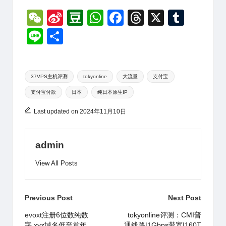
W
Si
D
W
F
T
X
T
e
n
o
h
a
hr
u
Li
分
C
a
u
at
c
e
m
n
享
h
W
b
s
e
a
bl
e
Tags:
at
ei
a
A
b
d
r
37VPS主机评测
tokyonline
大流量
支付宝
支付宝付款
日本
纯日本原生IP
b
n
p
o
s
o
p
o
Last updated on 2024年11月10日
k
admin
View All Posts
Post
Previous Post
Next Post
navigation
evoxt注册6位数纯数
tokyonline评测：CMI普
字.xyz域名低至首年
通线路|1Gbps带宽|160T