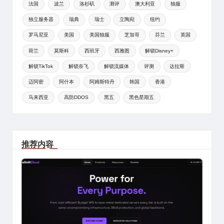
法国
波兰
洛杉矶
测评
澳大利亚
独服
独立服务器
瑞典
瑞士
立陶宛
纽约
罗马尼亚
美国
美国独服
芝加哥
芬兰
英国
荷兰
莫斯科
西班牙
西雅图
解锁Disney+
解锁TikTok
解锁奈飞
解锁流媒体
评测
达拉斯
迈阿密
阿什本
阿姆斯特丹
韩国
香港
马来西亚
高防DDOS
黑五
黑色星期五
推荐内容