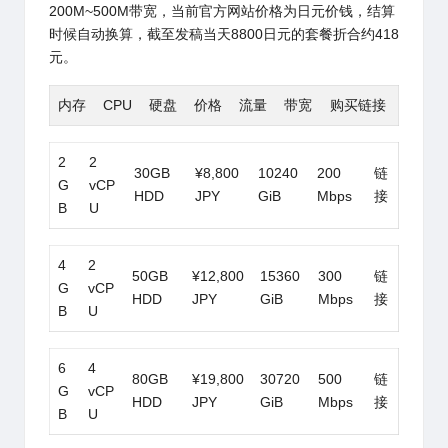
200M~500M带宽，当前官方网站价格为日元价钱，结算
时候自动换算，截至发稿当天8800日元的套餐折合约418
元。
内存
CPU
硬盘
价格
流量
带宽
购买链接
2
2
30GB
¥8,800
10240
200
链
G
vCP
HDD
JPY
GiB
Mbps
接
B
U
4
2
50GB
¥12,800
15360
300
链
G
vCP
HDD
JPY
GiB
Mbps
接
B
U
6
4
80GB
¥19,800
30720
500
链
G
vCP
HDD
JPY
GiB
Mbps
接
B
U