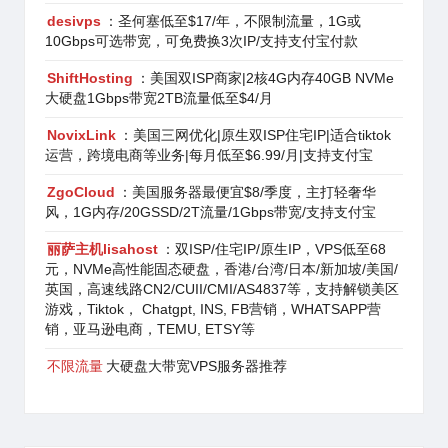
desivps
：圣何塞低至$17/年，不限制流量，1G或
10Gbps可选带宽，可免费换3次IP/支持支付宝付款
ShiftHosting
：美国双ISP商家|2核4G内存40GB NVMe
大硬盘1Gbps带宽2TB流量低至$4/月
NovixLink
：美国三网优化|原生双ISP住宅IP|适合tiktok
运营，跨境电商等业务|每月低至$6.99/月|支持支付宝
ZgoCloud
：美国服务器最便宜$8/季度，主打轻奢华
风，1G内存/20GSSD/2T流量/1Gbps带宽/支持支付宝
丽萨主机lisahost
：双ISP/住宅IP/原生IP，VPS低至68
元，NVMe高性能固态硬盘，香港/台湾/日本/新加坡/美国/
英国，高速线路CN2/CUII/CMI/AS4837等，支持解锁美区
游戏，Tiktok， Chatgpt, INS, FB营销，WHATSAPP营
销，亚马逊电商，TEMU, ETSY等
不限流量
大硬盘大带宽VPS服务器推荐