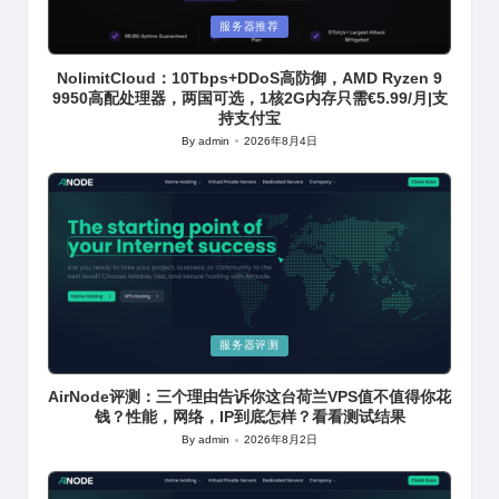
Posted
服务器推荐
in
NolimitCloud：10Tbps+DDoS高防御，AMD Ryzen 9
9950高配处理器，两国可选，1核2G内存只需€5.99/月|支
持支付宝
By
admin
2026年8月4日
Posted
by
Posted
服务器评测
in
AirNode评测：三个理由告诉你这台荷兰VPS值不值得你花
钱？性能，网络，IP到底怎样？看看测试结果
By
admin
2026年8月2日
Posted
by