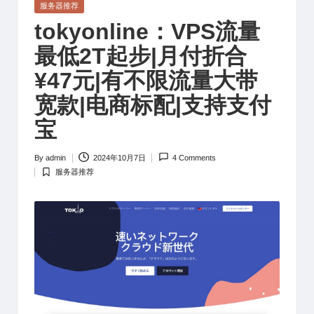
Posted
服务器推荐
in
tokyonline：VPS流量
最低2T起步|月付折合
¥47元|有不限流量大带
宽款|电商标配|支持支付
宝
By
admin
2024年10月7日
4 Comments
Posted
服务器推荐
by
Posted
in