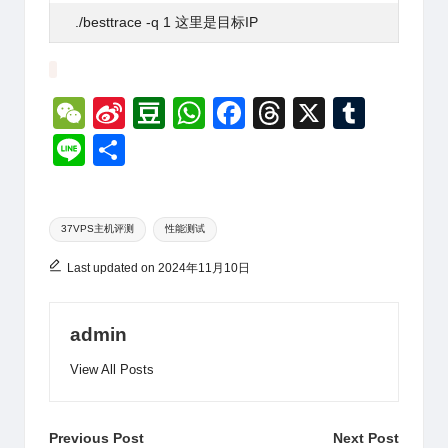
./besttrace
-q 1 这里是目标IP
W
Si
D
W
F
T
X
T
e
n
o
h
a
hr
u
Li
分
C
a
u
at
c
e
m
n
享
h
W
b
s
e
a
bl
e
Tags:
at
ei
a
A
b
d
r
37VPS主机评测
性能测试
b
n
p
o
s
Last updated on 2024年11月10日
o
p
o
k
admin
View All Posts
Post
Previous Post
Next Post