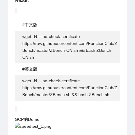
评数据。
#中文版
wget
-N —
no
-check-certificate
https://raw.githubusercontent.com/FunctionClub/Z
Bench/master/ZBench-CN.sh && bash ZBench-
CN.sh
#英文版
wget -N —
no
-check-certificate
https://raw.githubusercontent.com/FunctionClub/Z
Bench/master/ZBench.sh && bash ZBench.sh
GCP的Demo