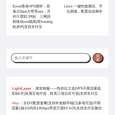
navigation
Evoxt香港VPS测评：高
Linux 一键性能测试、节
速1Gbps大带宽vps，月
点测速，配置信息脚本
付只需$2.99起，三网回
程移动cmi线路|双hosting
机房IP|支持支付宝
搜
搜
索
索
LightLayer
：便宜独服——性价比之选|VPS不限流量低
至$4/月|亚洲五地可选，欧美三地五区可选|支持支付宝
Aluy
：全DIY配置套餐|支持外发邮件端口|多地可选|不限
流量1核1G内存10Gbps带宽只需€3.5/月|支持支付宝微信