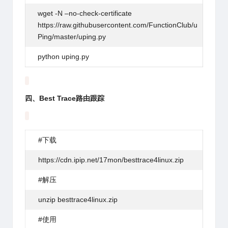
wget
-N –no-check-certificate
https://raw.githubusercontent.com/FunctionClub/u
Ping/master/uping.py
python
uping.py
四、Best Trace路由跟踪
#下载
https
:
//cdn.ipip.net/17mon/besttrace4linux.zip
#解压
unzip
besttrace4linux.zip
#使用