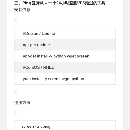
三、Ping值测试 – 一个24小时监测VPS延迟的工具
安装依赖
#Debian / Ubuntu
apt-get
update
apt-
get
install
-y python wget screen
#CentOS / RHEL
yum
install
-y screen wget python
使用方法
screen
-S uping