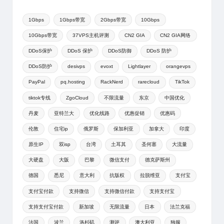
1Gbps
1Gbps带宽
2Gbps带宽
10Gbps
10Gbps带宽
37VPS主机评测
CN2 GIA
CN2 GIA网络
DDoS保护
DDoS 保护
DDoS防御
DDoS 防护
DDoS防护
desivps
evoxt
Lightlayer
orangevps
PayPal
pq.hosting
RackNerd
rarecloud
TikTok
tiktok专线
ZgoCloud
不限流量
东京
中国优化
丹麦
亚特兰大
优化线路
优惠促销
优惠码
伦敦
住宅ip
俄罗斯
保加利亚
加拿大
印度
原生IP
双isp
台湾
土耳其
圣何塞
大流量
大硬盘
大阪
巴黎
微信支付
德克萨斯州
德国
悉尼
意大利
抗版权
拉脱维亚
支付宝
支付宝付款
支持微信
支持微信付款
支持支付宝
支持支付宝付款
新加坡
无限流量
日本
法兰克福
法国
波兰
洛杉矶
测评
澳大利亚
独服