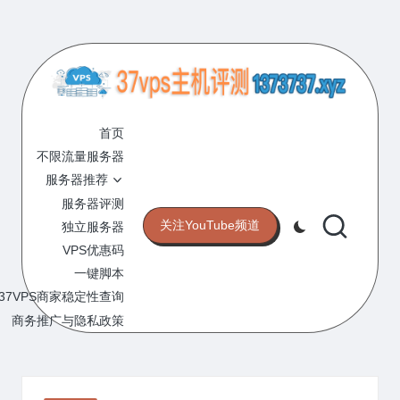
Skip
to
content
3
专
业
首页
7
的
不限流量服务器
V
VPS
服务器推荐
服
P
服务器评测
务
关注YouTube频道
独立服务器
S
器
VPS优惠码
评
主
一键脚本
测
机
37VPS商家稳定性查询
网
站
商务推广与隐私政策
评
测