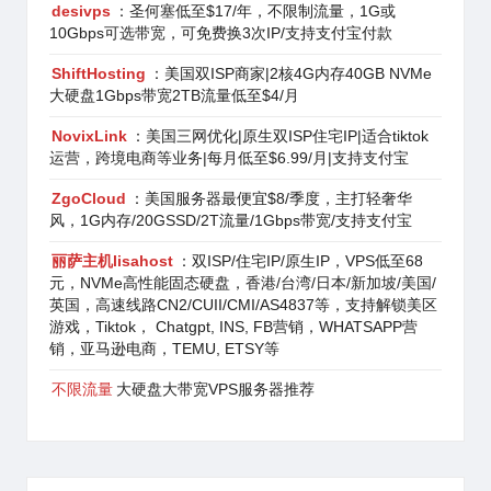
desivps
：圣何塞低至$17/年，不限制流量，1G或
10Gbps可选带宽，可免费换3次IP/支持支付宝付款
ShiftHosting
：美国双ISP商家|2核4G内存40GB NVMe
大硬盘1Gbps带宽2TB流量低至$4/月
NovixLink
：美国三网优化|原生双ISP住宅IP|适合tiktok
运营，跨境电商等业务|每月低至$6.99/月|支持支付宝
ZgoCloud
：美国服务器最便宜$8/季度，主打轻奢华
风，1G内存/20GSSD/2T流量/1Gbps带宽/支持支付宝
丽萨主机lisahost
：双ISP/住宅IP/原生IP，VPS低至68
元，NVMe高性能固态硬盘，香港/台湾/日本/新加坡/美国/
英国，高速线路CN2/CUII/CMI/AS4837等，支持解锁美区
游戏，Tiktok， Chatgpt, INS, FB营销，WHATSAPP营
销，亚马逊电商，TEMU, ETSY等
不限流量
大硬盘大带宽VPS服务器推荐