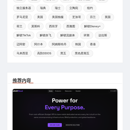
独立服务器
瑞典
瑞士
立陶宛
纽约
罗马尼亚
美国
美国独服
芝加哥
芬兰
英国
荷兰
莫斯科
西班牙
西雅图
解锁Disney+
解锁TikTok
解锁奈飞
解锁流媒体
评测
达拉斯
迈阿密
阿什本
阿姆斯特丹
韩国
香港
马来西亚
高防DDOS
黑五
黑色星期五
推荐内容