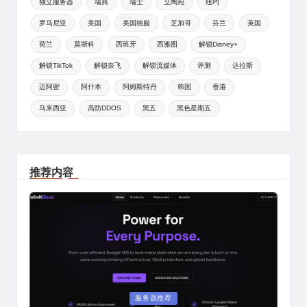
独立服务器
瑞典
瑞士
立陶宛
纽约
罗马尼亚
美国
美国独服
芝加哥
芬兰
英国
荷兰
莫斯科
西班牙
西雅图
解锁Disney+
解锁TikTok
解锁奈飞
解锁流媒体
评测
达拉斯
迈阿密
阿什本
阿姆斯特丹
韩国
香港
马来西亚
高防DDOS
黑五
黑色星期五
推荐内容
Posted
服务器推荐