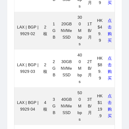
月
9
买
s
30
HK
点
1
20GB
0
1T
LAX | BGP |
2
$4
击
G
NVMe
M
B/
9929 02
核
9.
购
B
SSD
bp
月
9
买
s
40
HK
点
2
30GB
0
2T
LAX | BGP |
2
$8
击
G
NVMe
M
B/
9929 03
核
9.
购
B
SSD
bp
月
9
买
s
50
HK
点
3
40GB
0
3T
LAX | BGP |
4
$1
击
G
NVMe
M
B/
9929 04
核
19
购
B
SSD
bp
月
.9
买
s