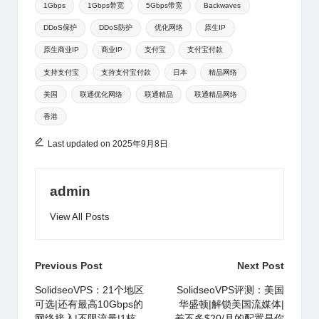
at
ei
a
A
b
d
r
1Gbps
1Gbps带宽
5Gbps带宽
Backwaves
DDoS保护
DDoS防护
优化网络
原生IP
b
n
p
o
s
原生商业IP
商业IP
支付宝
支付宝付款
o
p
o
支持支付宝
支持支付宝付款
日本
精品网络
k
美国
联通优化网络
联通精品
联通精品网络
香港
Last updated on 2025年9月8日
admin
View All Posts
Post
Previous Post
Next Post
navigation
SolidseoVPS：21个地区
SolidseoVPS评测：美国
可选|还有最高10Gbps的
华盛顿|解锁美国流媒体|
网络接入|不限流量|1核
差不多$20/月的配置是你