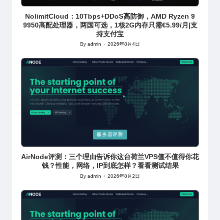
in
NolimitCloud：10Tbps+DDoS高防御，AMD Ryzen 9
9950高配处理器，两国可选，1核2G内存只需€5.99/月|支
持支付宝
By
admin
2026年8月4日
Posted
by
Posted
服务器评测
in
AirNode评测：三个理由告诉你这台荷兰VPS值不值得你花
钱？性能，网络，IP到底怎样？看看测试结果
By
admin
2026年8月2日
Posted
by