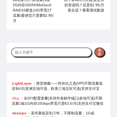
2G内存20GNVMeGen3
的首选吗？还是$2.95/月
RAID10硬盘10G带宽2T
更合适？看看测试数据
流量|最便宜只需要$2.95/
月
搜
搜
索
索
LightLayer
：便宜独服——性价比之选|VPS不限流量低
至$4/月|亚洲五地可选，欧美三地五区可选|支持支付宝
Aluy
：全DIY配置套餐|支持外发邮件端口|多地可选|不限
流量1核1G内存10Gbps带宽只需€3.5/月|支持支付宝微信
desivps
：圣何塞低至$17/年，不限制流量，1G或