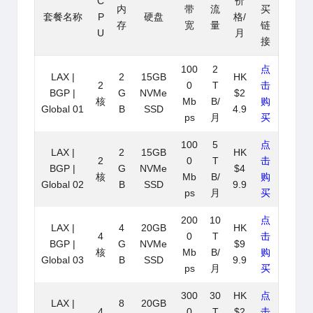
C
价
内
带
流
买
套餐名称
P
硬盘
格/
存
宽
量
链
U
月
接
100
2
点
LAX |
2
15GB
HK
2
0
T
击
BGP |
G
NVMe
$2
核
Mb
B/
购
Global 01
B
SSD
4.9
ps
月
买
100
5
点
LAX |
2
15GB
HK
2
0
T
击
BGP |
G
NVMe
$4
核
Mb
B/
购
Global 02
B
SSD
9.9
ps
月
买
200
10
点
LAX |
4
20GB
HK
4
0
T
击
BGP |
G
NVMe
$9
核
Mb
B/
购
Global 03
B
SSD
9.9
ps
月
买
300
30
HK
点
LAX |
8
20GB
4
0
T
$2
击