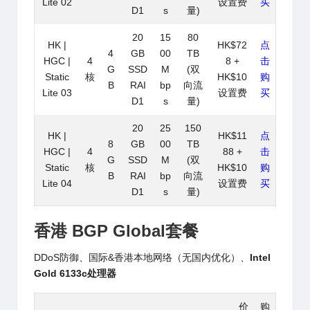
Lite 02
设置费
买
D1
s
量)
20
15
80
HK |
HK$72
点
4
GB
00
TB
HGC |
4
8 +
击
G
SSD
M
(双
Static
核
HK$10
购
B
RAI
bp
向流
Lite 03
设置费
买
D1
s
量)
20
25
150
HK |
HK$11
点
8
GB
00
TB
HGC |
4
88 +
击
G
SSD
M
(双
Static
核
HK$10
购
B
RAI
bp
向流
Lite 04
设置费
买
D1
s
量)
香港 BGP
Global
套餐
DDoS防御、国际&香港本地网络（无国内优化）、
Intel
Gold 6133c处理器
价
购