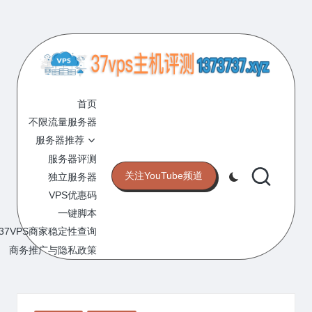
Skip
to
content
3
专
业
首页
7
的
不限流量服务器
V
VPS
服务器推荐
服
P
服务器评测
务
关注YouTube频道
独立服务器
S
器
VPS优惠码
评
主
一键脚本
测
机
37VPS商家稳定性查询
网
站
商务推广与隐私政策
评
测