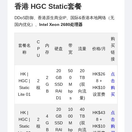
香港 HGC Static套餐
DDoS防御、香港原生商业IP、国际&香港本地网络（无
国内优化）、
Intel Xeon 2680处理器
购
C
套餐名
内
带
买
P
硬盘
流量
价格/月
称
存
宽
链
U
接
20
50
20
HK |
HK$26
点
2
GB
0
TB
HGC |
2
8 +
击
G
SSD
M
(双
Static
核
HK$10
购
B
RAI
bp
向流
Lite 01
设置费
买
D1
s
量)
20
10
40
HK |
HK$43
点
4
GB
00
TB
HGC |
2
8 +
击
G
SSD
M
(双
Static
核
HK$10
购
B
RAI
bp
向流