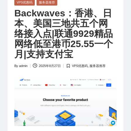
Posted
VPS优惠码
服务器推荐
in
Backwaves：香港、日
本、美国三地共五个网
络接入点|联通9929精品
网络低至港币25.55一个
月|支持支付宝
By
admin
2025年8月27日
VPS优惠码
,
服务器推荐
Posted
Posted
by
in