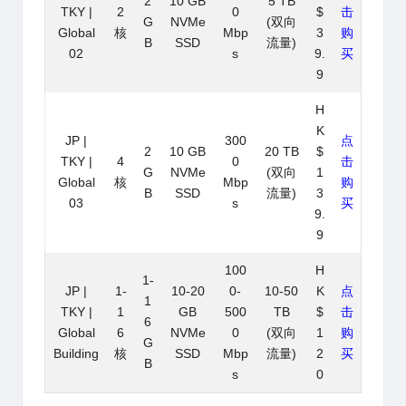
2
10 GB
5 TB
TKY |
2
0
$
击
G
NVMe
(双向
Global
核
Mbp
3
购
B
SSD
流量)
02
s
9.
买
9
H
K
JP |
300
点
2
10 GB
20 TB
$
TKY |
4
0
击
G
NVMe
(双向
1
Global
核
Mbp
购
B
SSD
流量)
3
03
s
买
9.
9
100
H
1-
JP |
1-
10-20
0-
10-50
K
点
1
TKY |
1
GB
500
TB
$
击
6
Global
6
NVMe
0
(双向
1
购
G
Building
核
SSD
Mbp
流量)
2
买
B
s
0