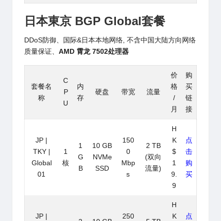
日本東京 BGP
Global
套餐
DDoS防御、国际&日本本地网络, 不含中国大陆方向网络
质量保证、
AMD 霄龙 7502处理器
价
购
C
套餐名
内
格
买
P
硬盘
带宽
流量
称
存
/
链
U
月
接
H
JP |
150
K
点
1
10 GB
2 TB
TKY |
1
0
$
击
G
NVMe
(双向
Global
核
Mbp
1
购
B
SSD
流量)
01
s
9.
买
9
H
JP |
250
K
点