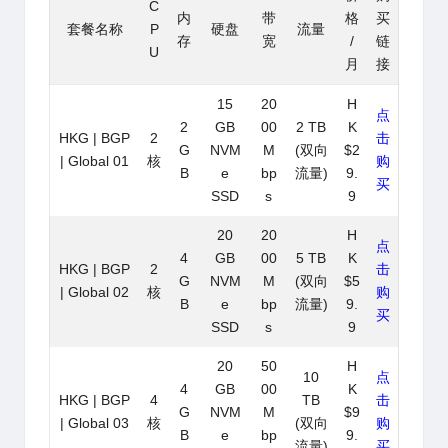
C
内
带
格
买
套餐名称
P
硬盘
流量
存
宽
/
链
U
月
接
15
20
H
点
2
GB
00
2 TB
K
HKG | BGP
2
击
G
NVM
M
(双向
$2
| Global 01
核
购
B
e
bp
流量)
9.
买
SSD
s
9
20
20
H
点
4
GB
00
5 TB
K
HKG | BGP
2
击
G
NVM
M
(双向
$5
| Global 02
核
购
B
e
bp
流量)
9.
买
SSD
s
9
20
50
H
10
点
4
GB
00
K
HKG | BGP
4
TB
击
G
NVM
M
$9
| Global 03
核
(双向
购
B
e
bp
9.
流量)
买