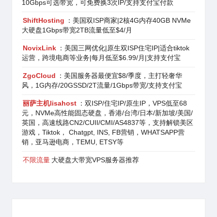
10Gbps可选带宽，可免费换3次IP/支持支付宝付款
ShiftHosting
：美国双ISP商家|2核4G内存40GB NVMe
大硬盘1Gbps带宽2TB流量低至$4/月
NovixLink
：美国三网优化|原生双ISP住宅IP|适合tiktok
运营，跨境电商等业务|每月低至$6.99/月|支持支付宝
ZgoCloud
：美国服务器最便宜$8/季度，主打轻奢华
风，1G内存/20GSSD/2T流量/1Gbps带宽/支持支付宝
丽萨主机lisahost
：双ISP/住宅IP/原生IP，VPS低至68
元，NVMe高性能固态硬盘，香港/台湾/日本/新加坡/美国/
英国，高速线路CN2/CUII/CMI/AS4837等，支持解锁美区
游戏，Tiktok， Chatgpt, INS, FB营销，WHATSAPP营
销，亚马逊电商，TEMU, ETSY等
不限流量
大硬盘大带宽VPS服务器推荐