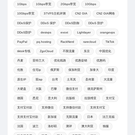
1Gbps
1Gbps带宽
2Gbps带宽
10Gbps
10Gbps带宽
37VPS主机评测
CN2 GIA
CN2 GIA网络
DDoS保护
DDoS 保护
DDoS防御
DDoS 防护
DDoS防护
desivps
evoxt
Lightlayer
orangevps
PayPal
pq.hosting
RackNerd
rarecloud
TikTok
tiktok专线
ZgoCloud
不限流量
东京
中国优化
丹麦
亚特兰大
优化线路
优惠促销
优惠码
伦敦
住宅ip
俄罗斯
保加利亚
加拿大
印度
原生IP
双isp
台湾
土耳其
圣何塞
大流量
大硬盘
大阪
巴黎
微信支付
德克萨斯州
德国
悉尼
意大利
抗版权
拉脱维亚
支付宝
支付宝付款
支持微信
支持微信付款
支持支付宝
支持支付宝付款
新加坡
无限流量
日本
法兰克福
法国
波兰
洛杉矶
测评
澳大利亚
独服