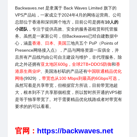
Backwaves.net
是隶属于
Back Waves Limited
旗下的
VPS产品站，一家成立于2024年4月的网络运营商。公司
总部位于香港和深圳两个地方，目前公司是拥有
10人的
小团队
，专注于提供高效、安全的服务器租赁和托管服
务。虽然是一家新公司，但
Backwaves
已经自建数据中
心，涵盖
香港、日本、美国
三地共五个 PoP（Points of
Presence网络接入点），产品与网络资源一应俱全，并
且所有产品线均由公司自主建设与维护，非代理服务。除
此之外还拥有
亚太地区600g，全球2TB+DDOS防御
和
香
港原生商业IP
、美国洛杉矶的产品还有
中国联通精品优化
网络
(9929) ，
带宽也从100 Mbps到最高的6Gbps可选
，
虽然写着是共享带宽，但根据官方所说，目前带宽池超
大，根本到不了共享那個程度，所以暂时所开通的VPS都
是等于独享带宽了。
对于需要精品优化线路或者对带宽有
要求的的可以看看。
官网：
https://backwaves.net