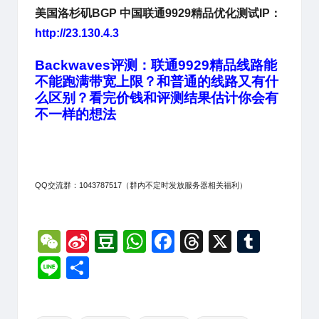
美国洛杉矶BGP 中国联通9929精品优化
测试IP：
http://23.130.4.3
Backwaves评测：联通9929精品线路能
不能跑满带宽上限？和普通的线路又有什
么区别？看完价钱和评测结果估计你会有
不一样的想法
QQ交流群：1043787517（群内不定时发放服务器相关福利）
W
Si
D
W
F
T
X
T
e
n
o
h
a
hr
u
Li
分
C
a
u
at
c
e
m
n
享
h
W
b
s
e
a
bl
e
Tags: