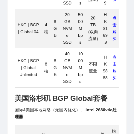
SSD
s
9
20
50
H
20
点
8
GB
00
K
HKG | BGP
4
TB
击
G
NVM
M
$1
| Global 04
核
(双向
购
B
e
bp
69
流量)
买
SSD
s
.9
40
10
H
点
HKG | BGP
8
GB
00
8
不限
K
击
| Global
G
NVM
M
核
流量
$8
购
Unlimited
B
e
bp
88
买
SSD
s
美国洛杉矶 BGP
Global
套餐
国际&美国本地网络（无国内优化）、
Intel 2680v4c处
理器
购