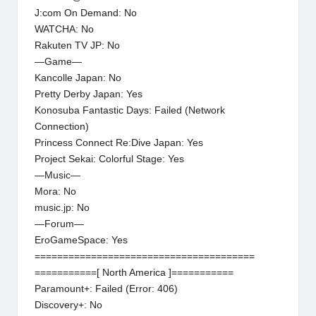
J:com On Demand: No
WATCHA: No
Rakuten TV JP: No
—Game—
Kancolle Japan: No
Pretty Derby Japan: Yes
Konosuba Fantastic Days: Failed (Network
Connection)
Princess Connect Re:Dive Japan: Yes
Project Sekai: Colorful Stage: Yes
—Music—
Mora: No
music.jp: No
—Forum—
EroGameSpace: Yes
=======================================
===========[ North America ]===========
Paramount+: Failed (Error: 406)
Discovery+: No