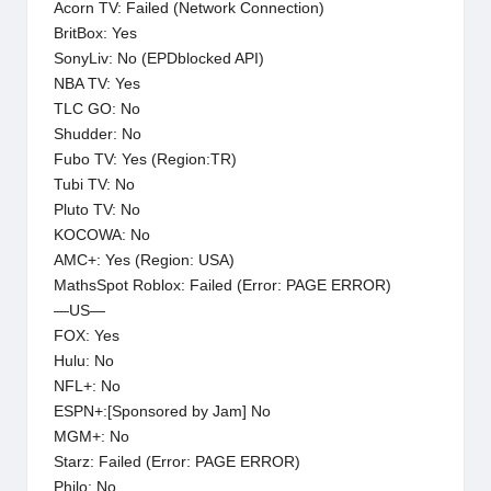
Acorn TV: Failed (Network Connection)
BritBox: Yes
SonyLiv: No (EPDblocked API)
NBA TV: Yes
TLC GO: No
Shudder: No
Fubo TV: Yes (Region:TR)
Tubi TV: No
Pluto TV: No
KOCOWA: No
AMC+: Yes (Region: USA)
MathsSpot Roblox: Failed (Error: PAGE ERROR)
—US—
FOX: Yes
Hulu: No
NFL+: No
ESPN+:[Sponsored by Jam] No
MGM+: No
Starz: Failed (Error: PAGE ERROR)
Philo: No