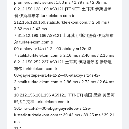
premierdc.netviser.net 1.83 ms / 1.79 ms / 2.05 ms
6 212.156.128.169 AS9121 [TTNET] 土耳其 伊斯坦堡
省 伊斯坦布尔 turktelekom.com.tr
212.156.128.169.static.turktelekom.com.tr 2.58 ms /
2.32 ms / 2.42 ms
7 81.212.199.166 AS9121 土耳其 伊斯坦堡省 伊斯坦布
尔 turktelekom.com.tr
00-atakoy-sr14s-t2-2—00-atakoy-sr12e-t3-
7.statik.turktelekom.com.tr 2.16 ms / 2.40 ms / 2.15 ms
8 212.156.252.237 AS9121 土耳其 伊斯坦堡省 伊斯坦
布尔 turktelekom.com.tr
00-gayrettepe-sr14s-t2-2—00-atakoy-sr14s-t2-
2.statik.turktelekom.com.tr 2.96 ms / 2.72 ms / 2.64 ms
9 *
10 212.156.101.196 AS9121 [TTNET] 德国 黑森 美因河
畔法兰克福 turktelekom.com.tr
301-fra-col-2—00-ebgp-gayrettepe-sr12e-
k.statik.turktelekom.com.tr 39.42 ms / 39.25 ms / 39.21
ms
11 *