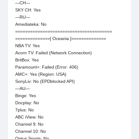
—CH—
SKY CH: Yes
—RU—
Amediateka: No
=======================================
==============[ Oceania ]==============
NBA TV: Yes
Acorn TV: Failed (Network Connection)
BritBox: Yes
Paramount+: Failed (Error: 406)
AMC+: Yes (Region: USA)
SonyLiv: No (EPDblocked API)
—AU—
Binge: Yes
Docplay: No
7plus: No
ABC iView: No
Channel 9: No
Channel 10: No
Optus Sports: No