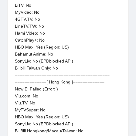
LiTV: No
MyVideo: No
4GTV.TV: No
LineTV.TW: No
Hami Video: No
CatchPlay+: No
HBO Max: Yes (Region: US)
Bahamut Anime: No
SonyLiv: No (EPDblocked API)
Bilibili Taiwan Only: No
=======================================
=============[ Hong Kong ]=============
Now E: Failed (Error: )
Viu.com: No
Viu.TV: No
MyTVSuper: No
HBO Max: Yes (Region: US)
SonyLiv: No (EPDblocked API)
BiliBili Hongkong/Macau/Taiwan: No