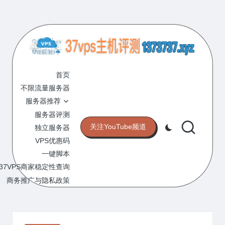
Skip
to
content
3
专
业
首页
7
的
不限流量服务器
V
VPS
服务器推荐
服
P
服务器评测
务
关注YouTube频道
独立服务器
S
器
VPS优惠码
评
主
一键脚本
测
机
37VPS商家稳定性查询
网
站
商务推广与隐私政策
评
测