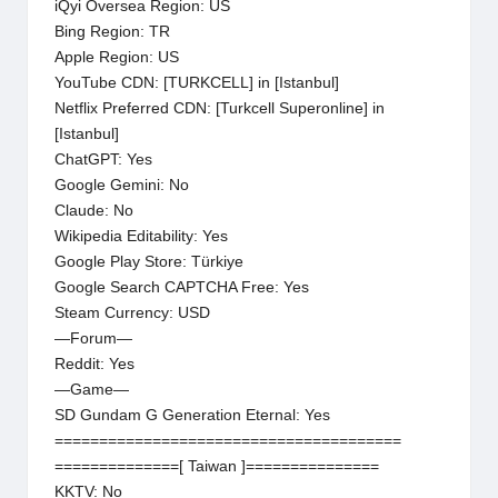
iQyi Oversea Region: US
Bing Region: TR
Apple Region: US
YouTube CDN: [TURKCELL] in [Istanbul]
Netflix Preferred CDN: [Turkcell Superonline] in
[Istanbul]
ChatGPT: Yes
Google Gemini: No
Claude: No
Wikipedia Editability: Yes
Google Play Store: Türkiye
Google Search CAPTCHA Free: Yes
Steam Currency: USD
—Forum—
Reddit: Yes
—Game—
SD Gundam G Generation Eternal: Yes
=======================================
==============[ Taiwan ]===============
KKTV: No