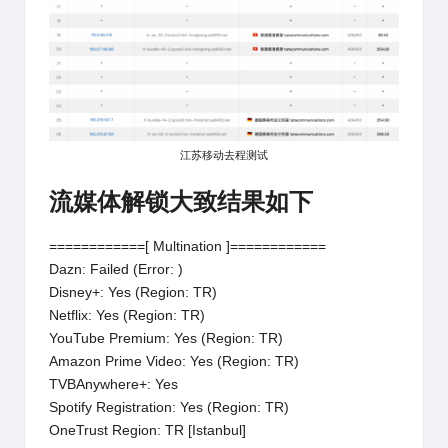
江苏移动去程测试
流媒体解锁大致结果如下
============[ Multination ]============
Dazn: Failed (Error: )
Disney+: Yes (Region: TR)
Netflix: Yes (Region: TR)
YouTube Premium: Yes (Region: TR)
Amazon Prime Video: Yes (Region: TR)
TVBAnywhere+: Yes
Spotify Registration: Yes (Region: TR)
OneTrust Region: TR [Istanbul]