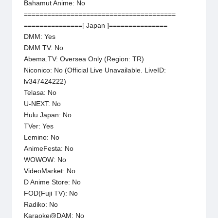
Bahamut Anime: No
=======================================
===============[ Japan ]===============
DMM: Yes
DMM TV: No
Abema.TV: Oversea Only (Region: TR)
Niconico: No (Official Live Unavailable. LiveID:
lv347424222)
Telasa: No
U-NEXT: No
Hulu Japan: No
TVer: Yes
Lemino: No
AnimeFesta: No
WOWOW: No
VideoMarket: No
D Anime Store: No
FOD(Fuji TV): No
Radiko: No
Karaoke@DAM: No