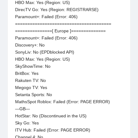
HBO Max: Yes (Region: US)
DirecTV Go: Yes (Region: REGISTRARSE)
Paramount+: Failed (Error: 406)
=======================================
===============[ Europe ]==============
Paramount+: Failed (Error: 406)
Discovery+: No
SonyLiv: No (EPDblocked API)
HBO Max: Yes (Region: US)
SkyShowTime: No
BritBox: Yes
Rakuten TV: No
Megogo TV: Yes
Setanta Sports: No
MathsSpot Roblox: Failed (Error: PAGE ERROR)
—GB—
HotStar: No (Discontinued in the US)
Sky Go: Yes
ITV Hub: Failed (Error: PAGE ERROR)
Channel 4: No