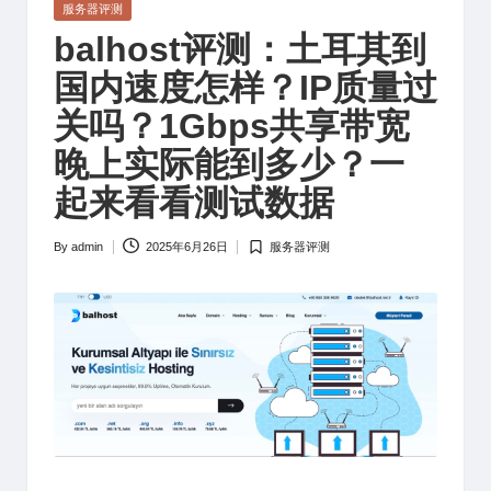
Posted
服务器评测
in
balhost评测：土耳其到
国内速度怎样？IP质量过
关吗？1Gbps共享带宽
晚上实际能到多少？一
起来看看测试数据
By
admin
2025年6月26日
服务器评测
Posted
Posted
by
in