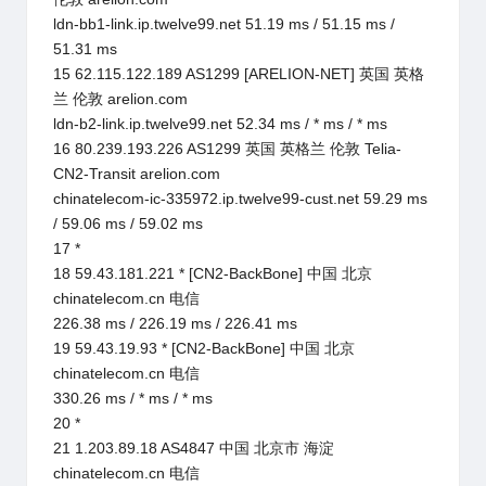
ldn-bb1-link.ip.twelve99.net 51.19 ms / 51.15 ms /
51.31 ms
15 62.115.122.189 AS1299 [ARELION-NET] 英国 英格
兰 伦敦 arelion.com
ldn-b2-link.ip.twelve99.net 52.34 ms / * ms / * ms
16 80.239.193.226 AS1299 英国 英格兰 伦敦 Telia-
CN2-Transit arelion.com
chinatelecom-ic-335972.ip.twelve99-cust.net 59.29 ms
/ 59.06 ms / 59.02 ms
17 *
18 59.43.181.221 * [CN2-BackBone] 中国 北京
chinatelecom.cn 电信
226.38 ms / 226.19 ms / 226.41 ms
19 59.43.19.93 * [CN2-BackBone] 中国 北京
chinatelecom.cn 电信
330.26 ms / * ms / * ms
20 *
21 1.203.89.18 AS4847 中国 北京市 海淀
chinatelecom.cn 电信