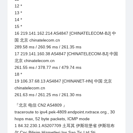
12 *
13 *
14 *
15 *
16 219.141.162.214 AS4847 [CHINATELECOM-BJ] 中
国 北京 chinatelecom.cn
289.58 ms / 260.96 ms / 261.35 ms
17 219.141.160.38 AS4847 [CHINATELECOM-BJ] 中国
北京 chinatelecom.cn
261.55 ms / 378.77 ms / 479.74 ms
18 *
19 106.37.68.13 AS4847 [CHINANET-HN] 中国 北京
chinatelecom.cn
261.63 ms / 261.25 ms / 261.30 ms
『北京 电信 CN2 AS4809 』
traceroute to ipv4.pek-4809.endpoint.nxtrace.org., 30
hops max, 52 byte packets, ICMP mode
1 84.32.230.1 AS207709 土耳其 伊斯坦堡省 伊斯坦布
尔 Cnc Bilisim Hizmetleri Ins San Tic Ltd Sti