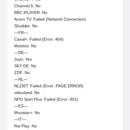
Channel 5: No
BBC iPLAYER: No
Acorn TV: Failed (Network Connection)
Shudder: No
—FR—
Canal+: Failed (Error: 404)
Molotov: No
—DE—
Joyn: Yes
SKY DE: No
ZDF: No
—NL—
NLZIET: Failed (Error: PAGE ERROR)
videoland: No
NPO Start Plus: Failed (Error: 401)
—ES—
Movistar+: No
—IT—
Rai Play: No