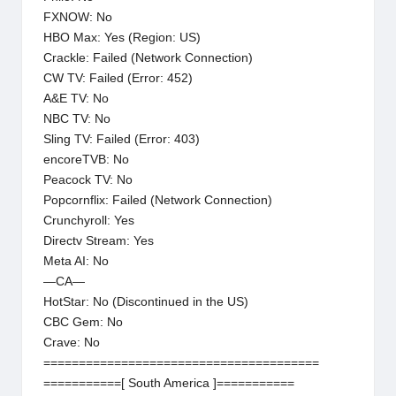
FXNOW: No
HBO Max: Yes (Region: US)
Crackle: Failed (Network Connection)
CW TV: Failed (Error: 452)
A&E TV: No
NBC TV: No
Sling TV: Failed (Error: 403)
encoreTVB: No
Peacock TV: No
Popcornflix: Failed (Network Connection)
Crunchyroll: Yes
Directv Stream: Yes
Meta AI: No
—CA—
HotStar: No (Discontinued in the US)
CBC Gem: No
Crave: No
=======================================
===========[ South America ]===========