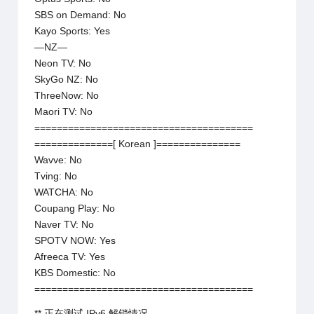
SBS on Demand: No
Kayo Sports: Yes
—NZ—
Neon TV: No
SkyGo NZ: No
ThreeNow: No
Maori TV: No
=======================================
==============[ Korean ]===============
Wavve: No
Tving: No
WATCHA: No
Coupang Play: No
Naver TV: No
SPOTV NOW: Yes
Afreeca TV: Yes
KBS Domestic: No
=======================================
** 正在测试 IPv6 解锁情况