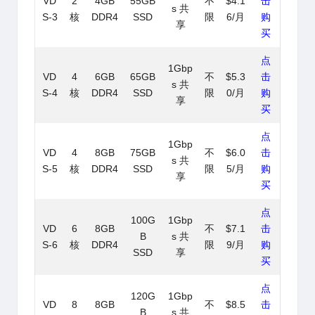
VD
2
4GB
55GB
不
$4.1
击
s 共
S-3
核
DDR4
SSD
限
6/月
购
享
买
点
1Gbp
VD
4
6GB
65GB
不
$5.3
击
s 共
S-4
核
DDR4
SSD
限
0/月
购
享
买
点
1Gbp
VD
4
8GB
75GB
不
$6.0
击
s 共
S-5
核
DDR4
SSD
限
5/月
购
享
买
点
100G
1Gbp
VD
6
8GB
不
$7.1
击
B
s 共
S-6
核
DDR4
限
9/月
购
SSD
享
买
点
120G
1Gbp
VD
8
8GB
不
$8.5
击
B
s 共