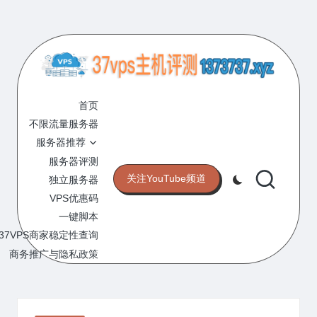
Skip
to
content
3
专
业
首页
7
的
不限流量服务器
V
VPS
服务器推荐
服
P
服务器评测
务
关注YouTube频道
独立服务器
S
器
VPS优惠码
评
主
一键脚本
测
机
37VPS商家稳定性查询
网
站
商务推广与隐私政策
评
测