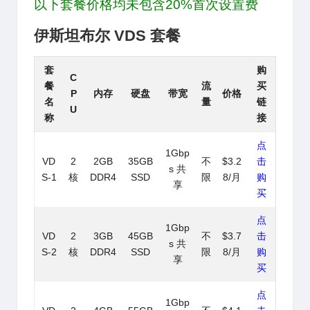
以下套餐价格均未包含20%首次设置费
伊斯坦布尔 VDS 套餐
套
购
C
餐
流
买
P
内存
硬盘
带宽
价格
名
量
链
U
称
接
点
1Gbp
VD
2
2GB
35GB
不
$3.2
击
s 共
S-1
核
DDR4
SSD
限
8/月
购
享
买
点
1Gbp
VD
2
3GB
45GB
不
$3.7
击
s 共
S-2
核
DDR4
SSD
限
8/月
购
享
买
点
1Gbp