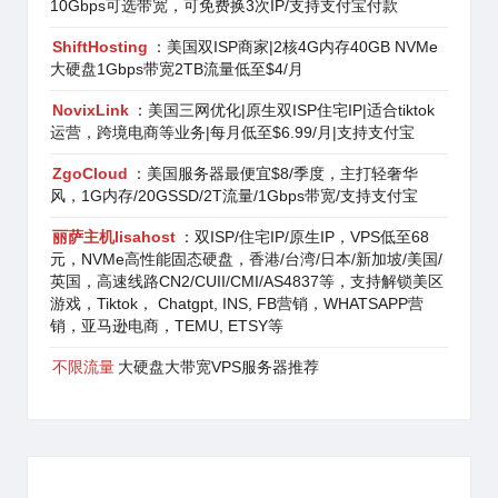
10Gbps可选带宽，可免费换3次IP/支持支付宝付款
ShiftHosting
：美国双ISP商家|2核4G内存40GB NVMe
大硬盘1Gbps带宽2TB流量低至$4/月
NovixLink
：美国三网优化|原生双ISP住宅IP|适合tiktok
运营，跨境电商等业务|每月低至$6.99/月|支持支付宝
ZgoCloud
：美国服务器最便宜$8/季度，主打轻奢华
风，1G内存/20GSSD/2T流量/1Gbps带宽/支持支付宝
丽萨主机lisahost
：双ISP/住宅IP/原生IP，VPS低至68
元，NVMe高性能固态硬盘，香港/台湾/日本/新加坡/美国/
英国，高速线路CN2/CUII/CMI/AS4837等，支持解锁美区
游戏，Tiktok， Chatgpt, INS, FB营销，WHATSAPP营
销，亚马逊电商，TEMU, ETSY等
不限流量
大硬盘大带宽VPS服务器推荐