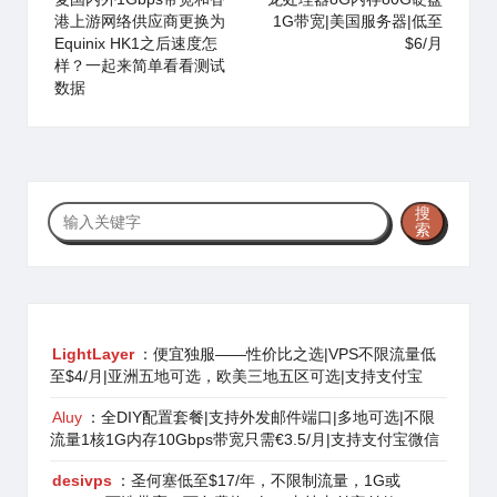
港上游网络供应商更换为
1G带宽|美国服务器|低至
Equinix HK1之后速度怎
$6/月
样？一起来简单看看测试
数据
搜
搜
索
索
LightLayer
：便宜独服——性价比之选|VPS不限流量低
至$4/月|亚洲五地可选，欧美三地五区可选|支持支付宝
Aluy
：全DIY配置套餐|支持外发邮件端口|多地可选|不限
流量1核1G内存10Gbps带宽只需€3.5/月|支持支付宝微信
desivps
：圣何塞低至$17/年，不限制流量，1G或