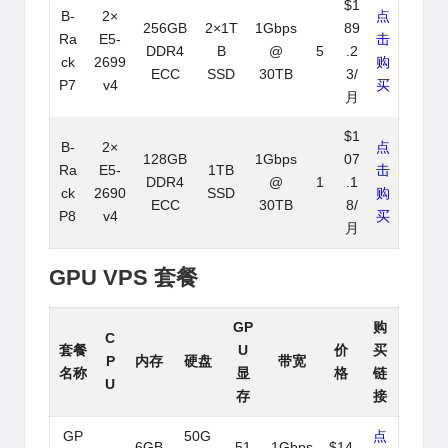
$1
B-
2×
点
256GB
2×1T
1Gbps
89
Ra
E5-
击
DDR4
B
@
5
.2
ck
2699
购
ECC
SSD
30TB
3/
P7
v4
买
月
$1
B-
2×
点
128GB
1Gbps
07
Ra
E5-
1TB
击
DDR4
@
1
.1
ck
2690
SSD
购
ECC
30TB
8/
P8
v4
买
月
GPU VPS 套餐
GP
购
C
套餐
U
价
买
P
内存
硬盘
带宽
名称
显
格
链
U
存
接
GP
50G
点
6GB
51
1Gbps
$14