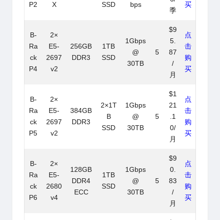
P2
X
SSD
bps
买
季
$9
B-
2×
点
1Gbps
5.
Ra
E5-
256GB
1TB
击
@
5
87
ck
2697
DDR3
SSD
购
30TB
/
P4
v2
买
月
$1
B-
2×
点
2×1T
1Gbps
21
Ra
E5-
384GB
击
B
@
5
.1
ck
2697
DDR3
购
SSD
30TB
0/
P5
v2
买
月
$9
B-
2×
点
128GB
1Gbps
0.
Ra
E5-
1TB
击
DDR4
@
5
83
ck
2680
SSD
购
ECC
30TB
/
P6
v4
买
月