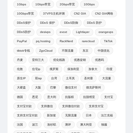
1Gbps
1Gbps带宽
2Gbps带宽
10Gbps
10Gbps带宽
37VPS主机评测
CN2 GIA
CN2 GIA网络
DDoS保护
DDoS 保护
DDoS防御
DDoS 防护
DDoS防护
desivps
evoxt
Lightlayer
orangevps
PayPal
pq.hosting
RackNerd
rarecloud
TikTok
tiktok专线
ZgoCloud
不限流量
东京
中国优化
丹麦
亚特兰大
优化线路
优惠促销
优惠码
伦敦
住宅ip
俄罗斯
保加利亚
加拿大
印度
原生IP
双isp
台湾
土耳其
圣何塞
大流量
大硬盘
大阪
巴黎
微信支付
德克萨斯州
德国
悉尼
意大利
抗版权
拉脱维亚
支付宝
支付宝付款
支持微信
支持微信付款
支持支付宝
支持支付宝付款
新加坡
无限流量
日本
法兰克福
法国
波兰
洛杉矶
测评
澳大利亚
独服