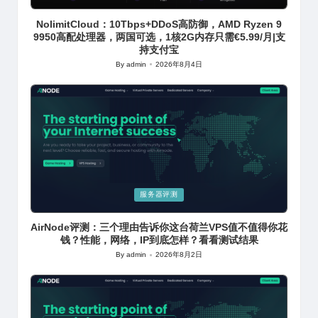
in
NolimitCloud：10Tbps+DDoS高防御，AMD Ryzen 9
9950高配处理器，两国可选，1核2G内存只需€5.99/月|支
持支付宝
By
admin
2026年8月4日
Posted
by
Posted
服务器评测
in
AirNode评测：三个理由告诉你这台荷兰VPS值不值得你花
钱？性能，网络，IP到底怎样？看看测试结果
By
admin
2026年8月2日
Posted
by