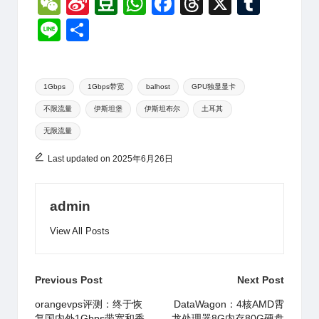
W
Si
D
W
F
T
X
T
e
n
o
h
a
hr
u
Li
分
C
a
u
at
c
e
m
n
享
h
W
b
s
e
a
bl
e
Tags:
at
ei
a
A
b
d
r
1Gbps
1Gbps带宽
balhost
GPU独显显卡
不限流量
伊斯坦堡
伊斯坦布尔
土耳其
b
n
p
o
s
无限流量
o
p
o
k
Last updated on 2025年6月26日
admin
View All Posts
Post
Previous Post
Next Post
navigation
orangevps评测：终于恢
DataWagon：4核AMD霄
复国内外1Gbps带宽和香
龙处理器8G内存80G硬盘