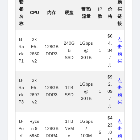
套
购
餐
带宽/
IP
价
买
CPU
内存
硬盘
名
流量
数
格
链
称
接
$6
B-
2×
点
240G
1Gbps
4.
Ra
E5-
128GB
击
B
@
1
34
ck
2650
DDR3
购
SSD
30TB
/
P1
v2
买
月
$9
B-
2×
点
1Gbps
2.
Ra
E5-
128GB
1TB
击
@
1
09
ck
2697
DDR3
SSD
购
30TB
/
P3
v2
买
月
$4
B-
Ryze
1TB
1Gbps
点
23
Pe
n 9
128GB
NVM
/
击
5
.8
rf
5950
DDR4
e
100M
购
6/