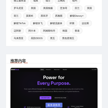
独立服务器
瑞典
瑞士
立陶宛
纽约
罗马尼亚
美国
美国独服
芝加哥
芬兰
英国
荷兰
莫斯科
西班牙
西雅图
解锁Disney+
解锁TikTok
解锁奈飞
解锁流媒体
评测
达拉斯
迈阿密
阿什本
阿姆斯特丹
韩国
香港
马来西亚
高防DDOS
黑五
黑色星期五
推荐内容
Posted
服务器推荐