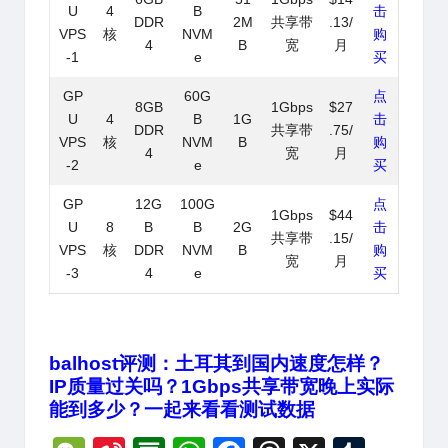
U
4
B
击
DDR
2M
共享带
.13/
VPS
核
NVM
购
4
B
宽
月
-1
e
买
GP
60G
点
8GB
1Gbps
$27
U
4
B
1G
击
DDR
共享带
.75/
VPS
核
NVM
B
购
4
宽
月
-2
e
买
GP
12G
100G
点
1Gbps
$44
U
8
B
B
2G
击
共享带
.15/
VPS
核
DDR
NVM
B
购
宽
月
-3
4
e
买
balhost评测：土耳其到国内速度怎样？
IP质量过关吗？1Gbps共享带宽晚上实际
能到多少？一起来看看测试数据